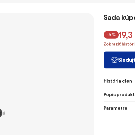
Sada kúpe
19,3
-6 %
Zobraziť histór
Sleduj
História cien
Popis produkt
Parametre