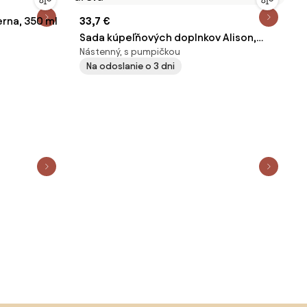
rna, 350 ml
33,7 €
Sada kúpeľňových doplnkov Alison,
Nástenný, s pumpičkou
čierna/ s povrchovou úpravou v dekore
Na odoslanie o 3 dni
dreva