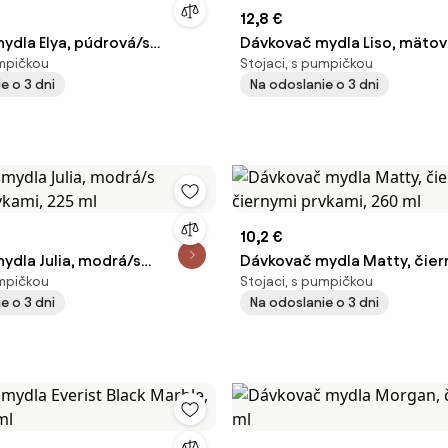
12,8 €
ydla Elya, púdrová/s
Dávkovač mydla Liso, mätov
umpičkou
Stojaci, s pumpičkou
rvkami, 400 ml
drevenými a čiernymi prvka
e o 3 dni
Na odoslanie o 3 dni
10,2 €
ydla Julia, modrá/s
Dávkovač mydla Matty, čier
umpičkou
Stojaci, s pumpičkou
vkami, 225 ml
čiernymi prvkami, 260 ml
e o 3 dni
Na odoslanie o 3 dni