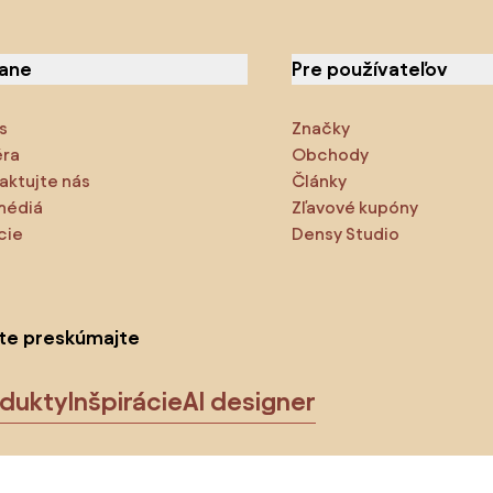
iane
Pre používateľov
s
Značky
éra
Obchody
aktujte nás
Články
médiá
Zľavové kupóny
cie
Densy Studio
ite preskúmajte
odukty
Inšpirácie
AI designer