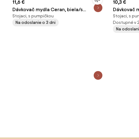
11,6 €
10,3 €
Dávkovač mydla Ceran, biela/s
Dávkovač m
Stojaci, s pumpičkou
Stojaci, s p
čiernymi prvkami, 300 ml
čierna, 300
Na odoslanie o 3 dni
Dostupné v 
Na odoslani