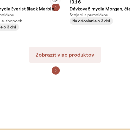
10,1 €
ydla Everist Black Marble,
Dávkovač mydla Morgan, čie
umpičkou
Stojaci, s pumpičkou
 ml
2 e-shopoch
Na odoslanie o 3 dni
e o 3 dni
Zobraziť viac produktov