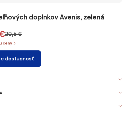
ľňových doplnkov Avenis, zelená
 €
20,6 €
iu ceny
te dostupnosť
u