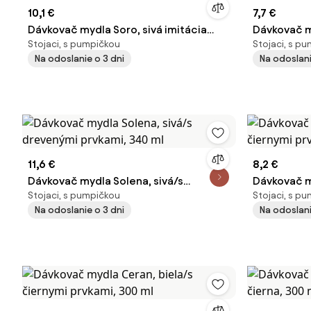
10,1 €
7,7 €
Dávkovač mydla Soro, sivá imitácia
Dávkovač m
Stojaci, s pumpičkou
Stojaci, s p
betónu/s čiernymi prvkami, 380 ml
čiernymi p
Na odoslanie o 3 dni
Na odoslani
11,6 €
8,2 €
Dávkovač mydla Solena, sivá/s
Dávkovač m
Stojaci, s pumpičkou
Stojaci, s p
drevenými prvkami, 340 ml
čiernymi pr
Na odoslanie o 3 dni
Na odoslani