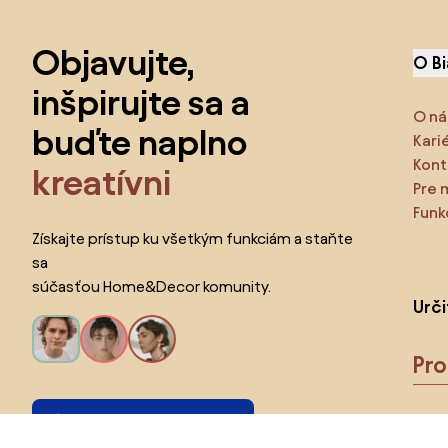
Preskočiť pätu, prejsť na začiatok stránky
Objavujte,
O B
inšpirujte sa a
O ná
buďte naplno
Kari
Kont
kreatívni
Pre 
Funk
Získajte prístup ku všetkým funkciám a staňte
sa
súčasťou Home&Decor komunity.
Urč
Pr
Chcem všetky funkcie!