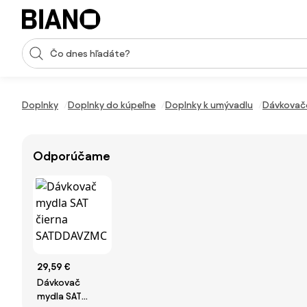
Preskočiť navigáciu, prejsť na obsah
Vstup pre vyhľadávanie
Preskočiť obsah, prejsť na pätu
Doplnky
Doplnky do kúpeľne
Doplnky k umývadlu
Dávkovač
Odporúčame
29,59 €
Dávkovač
mydla SAT