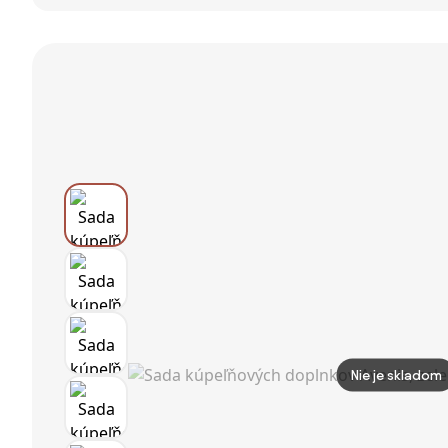
čierna
SATDDAVZMC
Nie je skladom