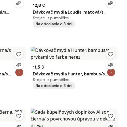
12,8 €
á/s
Dávkovač mydla Loudis, mätová/s
Stojaci, s pumpičkou
mi
drevenými a čiernymi prvkami, 280 ml
Na odoslanie o 3 dni
11,5 €
na/s
Dávkovač mydla Hunter, bambus/s
Stojaci, s pumpičkou
prvkami vo farbe nerez
Na odoslanie o 3 dni