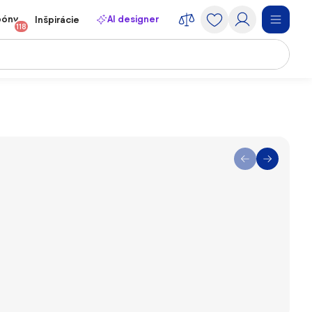
póny
AI designer
Inšpirácie
118