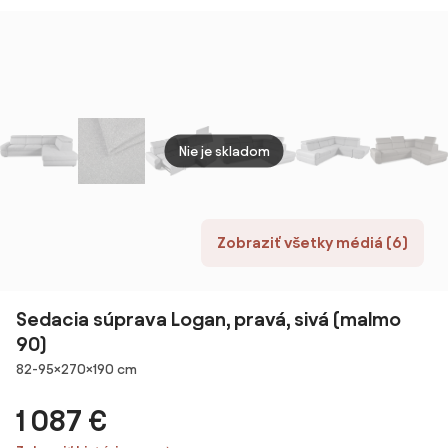
obojstranná
obojstranná
sivý plyš Pretty
17
Nie je skladom
Zobraziť všetky médiá (6)
Sedacia súprava Logan, pravá, sivá (malmo
90)
Rozmery
82-95×270×190 cm
1 087 €