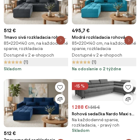
512 €
495,7 €
Tmavo sivá rozkladacia rohová
Modrá rozkladacia rohová
85×220×140 cm, na každodenné
85×220×140 cm, na každodenné
pohovka ZENOVA 220x140 cm,
pohovka ZENOVA 220x140 cm,
spanie, rozkladacia
spanie, rozkladacia
obojstranná
obojstranná
Dostupné v 2 e-shopoch
Dostupné v 2 e-shopoch
(1)
(1)
Skladom
Na odoslanie o 2 týždne
-15 %
1 288 €
1 515 €
Rohová sedačka Nardo Maxi s
Na každodenné spanie,
funkciou spania pravá - sivý
rozkladacia, - pravý roh
plyš Pretty 17
Skladom
512 €