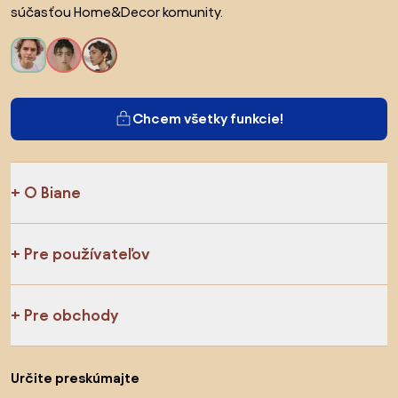
súčasťou Home&Decor komunity.
Chcem všetky funkcie!
O Biane
Pre používateľov
Pre obchody
Určite preskúmajte