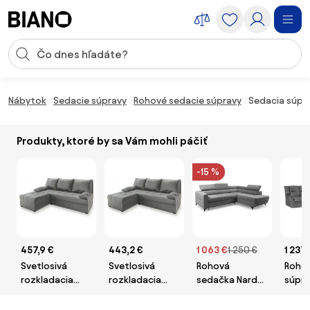
Preskočiť navigáciu, prejsť na obsah
Vstup pre vyhľadávanie
Preskočiť obsah, prejsť na pätu
Nábytok
Sedacie súpravy
Rohové sedacie súpravy
Sedacia súpra
Produkty, ktoré by sa Vám mohli páčiť
-15 %
457,9 €
443,2 €
1 063 €
1 250 €
1 237
Svetlosivá
Svetlosivá
Rohová
Rohov
rozkladacia
rozkladacia
sedačka Nardo
súpra
rohová
rohová
L s rozkladom
XL, pr
pohovka ZENA,
pohovka ZENA,
pravostranná -
(mono