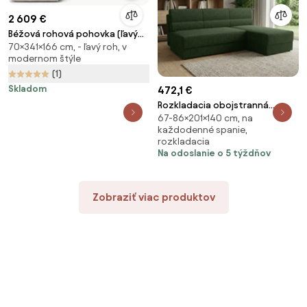
2 609 €
Béžová rohová pohovka (ľavý
70×341×166 cm, - ľavý roh, v
roh) Chicago – Cosmopolitan
modernom štýle
Design
(1)
Skladom
472,1 €
Rozkladacia obojstranná
67-86×201×140 cm, na
sedacia súprava do L TAVERO
každodenné spanie,
SLIM 201x140 cm, tmavozelená
rozkladacia
Na odoslanie o 5 týždňov
Zobraziť viac produktov