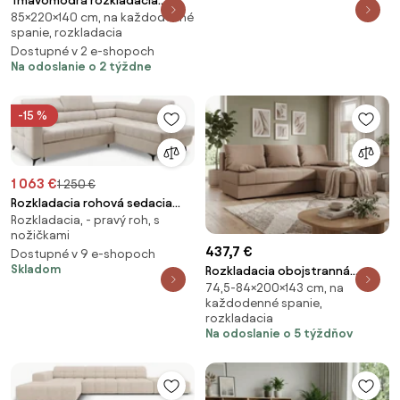
Tmavomodrá rozkladacia
85×220×140 cm, na každodenné
rohová pohovka ZENOVA
spanie, rozkladacia
220x140 cm, obojstranná
Dostupné v 2 e-shopoch
Na odoslanie o 2 týždne
-15 %
1 063 €
1 250 €
Rozkladacia rohová sedacia
Rozkladacia, - pravý roh, s
súprava Nardo L pravá - béžový
nožičkami
plyš Pretty 03
437,7 €
Dostupné v 9 e-shopoch
Skladom
Rozkladacia obojstranná
74,5-84×200×143 cm, na
sedacia súprava do L VENORIA
každodenné spanie,
SLIM 200x143 cm, béžová + 2
rozkladacia
vankúšiky ZDARMA
Na odoslanie o 5 týždňov