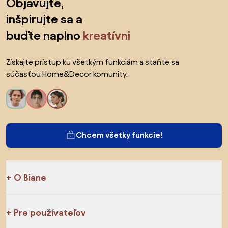
Objavujte,
inšpirujte sa a
buďte naplno
kreatívni
Získajte prístup ku všetkým funkciám a staňte sa
súčasťou Home&Decor komunity.
Chcem všetky funkcie!
O Biane
Pre používateľov