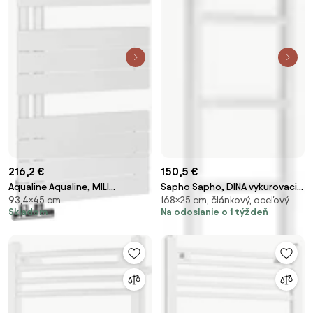
216,2 €
150,5 €
Aqualine Aqualine, MILI
Sapho Sapho, DINA vykurovacie
93,4×45 cm
168×25 cm, článkový, oceľový
vykurovacie teleso 450x934
teleso 250x1680mm, biela,
Skladom
Na odoslanie o 1 týždeň
mm, biela, DC600T
IR377TW