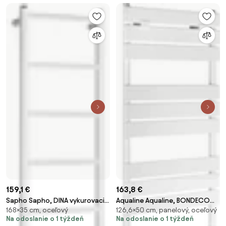
159,1 €
163,8 €
Sapho Sapho, DINA vykurovacie
Aqualine Aqualine, BONDECO
168×35 cm, oceľový
126,6×50 cm, panelový, oceľový
teleso 350x1680mm, biela,
vykurovacie teleso
Na odoslanie o 1 týždeň
Na odoslanie o 1 týždeň
IR378TW
500x1266mm, biela, DC512W