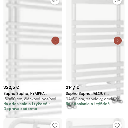
322,5 €
214,1 €
Sapho Sapho, NYMPHA
Sapho Sapho, JALOUSI
152×50 cm, článkový, oceľový
94×50 cm, panelový, oceľový
vykurovacie teleso
vykurovacie teleso
Na odoslanie o 1 týždeň
Na odoslanie o 1 týždeň
500x1520mm, bielá mat,
500x940mm, biela, 1801-10
Doprava zadarmo
LLN152W