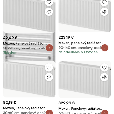
223,19 €
42,49 €
Mexen, panelový radiátor
Mexen, Panelový radiátor
90×140 cm, panelový, oceľový
Mexen C22 900 x 1400 mm,
50×50 cm, panelový, oceľový
Mexen C11 500 x 500 mm,
Na odoslanie o 1 týždeň
Skladom
bočné pripojenie, 3198 W, biely -
bočné pripojenie, 398 W, biely -
W422-090-140-00
W411-050-050-00
82,19 €
329,99 €
Mexen, Panelový radiátor
Mexen, Panelový radiátor
30×60 cm, panelový, oceľový
Mexen CV22 300 x 600 mm,
60×180 cm, panelový, oceľový
Mexen CV33 600 x 1800 mm,