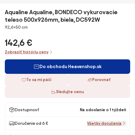
Aqualine Aqualine, BONDECO vykurovacie
teleso 500x926mm, biela, DC592W
Rozmery
92,6×50 cm
142,6 €
Zobraziť históriu ceny
Do obchodu Heavenshop.sk
To sa mi páči
Porovnať
Sledujte cenu
Dostupnosť
Na odoslanie o 1 týždeň
Doručenie od 6 €
Všetky doručenia