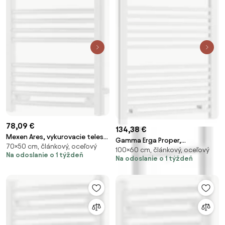
78,09 €
134,38 €
Mexen Ares, vykurovacie teleso
Gamma Erga Proper,
70×50 cm, článkový, oceľový
700 x 500 mm, 286 W, bočné
100×60 cm, článkový, oceľový
vykurovacie teleso 1000x600
Na odoslanie o 1 týždeň
pravé a spodné pripojenie,
Na odoslanie o 1 týždeň
mm, 656W, biela, ERG-LAV-
biela, W102-0700-500-00-20-S
PROP-10060-WH