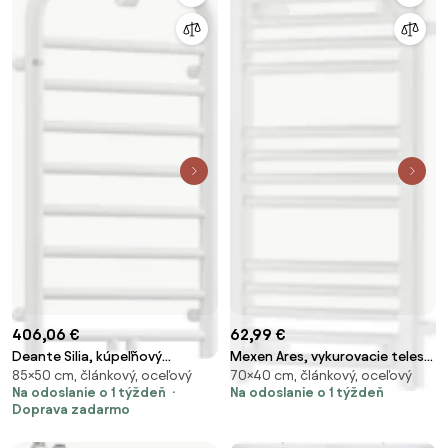
406,06 €
62,99 €
Deante Silia, kúpeľňový
Mexen Ares, vykurovacie teleso
85×50 cm, článkový, oceľový
70×40 cm, článkový, oceľový
radiátor 500x850 mm, 335W,
700 x 400 mm, 240 W, bočné
Na odoslanie o 1 týždeň
Na odoslanie o 1 týždeň
biela matná, DEA-AGI_AG31
pravé a spodné pripojenie,
Doprava zadarmo
biela, W102-0700-400-00-20-
S