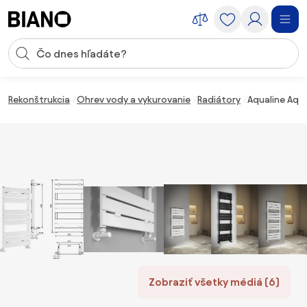
Preskočiť navigáciu, prejsť na obsah
Vstup pre vyhľadávanie
Preskočiť obsah, prejsť na pätu
Rekonštrukcia
Ohrev vody a vykurovanie
Radiátory
Aqualine Aqu
Zobraziť všetky médiá (6)