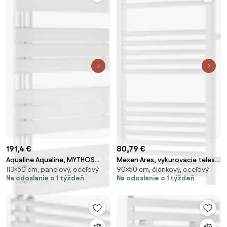
191,4 €
80,79 €
Aqualine Aqualine, MYTHOS
Mexen Ares, vykurovacie teleso
113×50 cm, panelový, oceľový
90×50 cm, článkový, oceľový
vykurovacie teleso 500x1130
900 x 500 mm, 372 W, bočné
Na odoslanie o 1 týždeň
Na odoslanie o 1 týždeň
mm, biela, LLM511W
pravé a spodné pripojenie,
biela, W102-0900-500-00-20-S