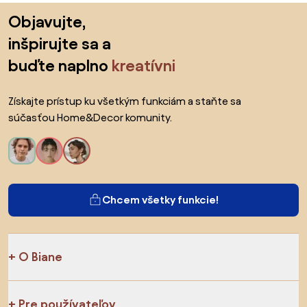
Preskočiť pätu, prejsť na začiatok stránky
Objavujte,
inšpirujte sa a
buďte naplno
kreatívni
Získajte prístup ku všetkým funkciám a staňte sa
súčasťou Home&Decor komunity.
Chcem všetky funkcie!
O Biane
Pre používateľov