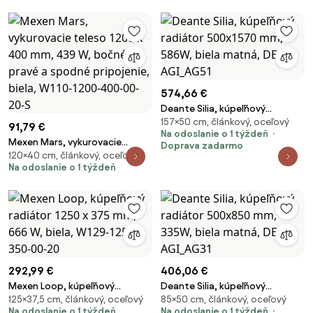
S
pripojenie, biela, W110-0900-
500-00-20-S
574,66 €
Deante Silia, kúpeľňový
157×50 cm, článkový, oceľový
radiátor 500x1570 mm, 586W,
91,79 €
Na odoslanie o 1 týždeň
biela matná, DEA-AGI_AG51
Mexen Mars, vykurovacie
Doprava zadarmo
120×40 cm, článkový, oceľový
teleso 1200 x 400 mm, 439 W,
Na odoslanie o 1 týždeň
bočné pravé a spodné
pripojenie, biela, W110-1200-
400-00-20-S
292,99 €
406,06 €
Mexen Loop, kúpeľňový
Deante Silia, kúpeľňový
125×37,5 cm, článkový, oceľový
85×50 cm, článkový, oceľový
radiátor 1250 x 375 mm, 666 W,
radiátor 500x850 mm, 335W,
Na odoslanie o 1 týždeň
Na odoslanie o 1 týždeň