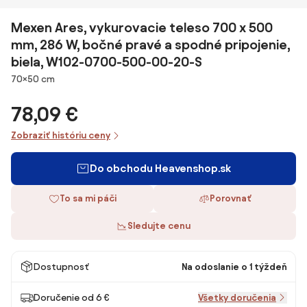
Mexen Ares, vykurovacie teleso 700 x 500
mm, 286 W, bočné pravé a spodné pripojenie,
biela, W102-0700-500-00-20-S
Rozmery
70×50 cm
78,09 €
Zobraziť históriu ceny
Do obchodu Heavenshop.sk
To sa mi páči
Porovnať
Sledujte cenu
Dostupnosť
Na odoslanie o 1 týždeň
Doručenie od 6 €
Všetky doručenia