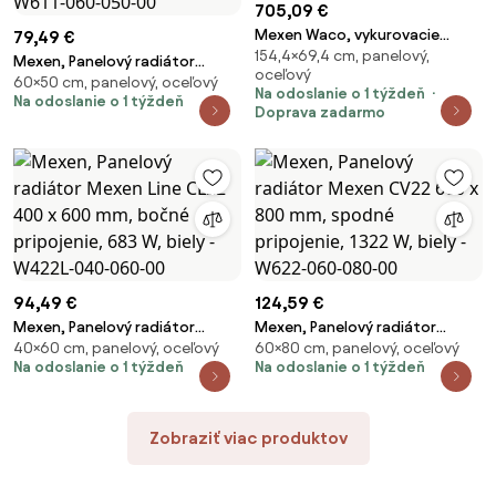
705,09 €
Mexen Waco, vykurovacie
79,49 €
154,4×69,4 cm, panelový,
teleso 1544 x 694 mm, 2209 W,
Mexen, Panelový radiátor
oceľový
čierna, W217-1544-694-00-70
60×50 cm, panelový, oceľový
Mexen CV11 600 x 500 mm,
Na odoslanie o 1 týždeň
Na odoslanie o 1 týždeň
spodné pripojenie, 467 W, biely
Doprava zadarmo
- W611-060-050-00
94,49 €
124,59 €
Mexen, Panelový radiátor
Mexen, Panelový radiátor
40×60 cm, panelový, oceľový
60×80 cm, panelový, oceľový
Mexen Line CL22 400 x 600
Mexen CV22 600 x 800 mm,
Na odoslanie o 1 týždeň
Na odoslanie o 1 týždeň
mm, bočné pripojenie, 683 W,
spodné pripojenie, 1322 W, biely
biely - W422L-040-060-00
- W622-060-080-00
Zobraziť viac produktov