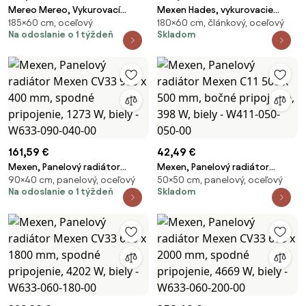
Mereo Mereo, Vykurovací
Mexen Hades, vykurovacie
185×60 cm, oceľový
180×60 cm, článkový, oceľový
rebrík, 600x1850 mm, 1452 W,
teleso 1800x600 mm, 780 W,
Na odoslanie o 1 týždeň
Skladom
oblý, biely, stredové pripojenie,
chrómová, W104-1800-600-
MER-MT44S
00-01
161,59 €
42,49 €
Mexen, Panelový radiátor
Mexen, Panelový radiátor
90×40 cm, panelový, oceľový
50×50 cm, panelový, oceľový
Mexen CV33 900 x 400 mm,
Mexen C11 500 x 500 mm,
Na odoslanie o 1 týždeň
Skladom
spodné pripojenie, 1273 W, biely
bočné pripojenie, 398 W, biely -
- W633-090-040-00
W411-050-050-00