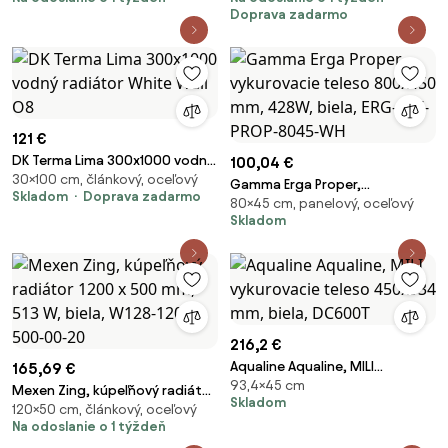
biela, W129-1250-350-00-20
biela matná, DEA-AGI_AG31
Doprava zadarmo
121 €
DK Terma Lima 300x1000 vodný
100,04 €
30×100 cm, článkový, oceľový
radiátor White Wall O8
Gamma Erga Proper,
Skladom
Doprava zadarmo
80×45 cm, panelový, oceľový
vykurovacie teleso 800x450
Skladom
mm, 428W, biela, ERG-LAV-
PROP-8045-WH
216,2 €
Aqualine Aqualine, MILI
165,69 €
93,4×45 cm
vykurovacie teleso 450x934
Mexen Zing, kúpeľňový radiátor
Skladom
mm, biela, DC600T
120×50 cm, článkový, oceľový
1200 x 500 mm, 513 W, biela,
Na odoslanie o 1 týždeň
W128-1200-500-00-20