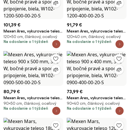
101,39 €
91,79 €
Mexen Ares, vykurovacie teleso
Mexen Ares, vykurovacie teleso
120×50 cm, článkový, oceľový
120×40 cm, článkový, oceľový
1200 x 500 mm, 531 W, bočné
1200 x 400 mm, 442 W, bočné
Na odoslanie o 1 týždeň
Na odoslanie o 1 týždeň
pravé a spodné pripojenie,
pravé a spodné pripojenie,
biela, W102-1200-500-00-20-S
biela, W102-1200-400-00-20-S
80,79 €
73,99 €
Mexen Ares, vykurovacie teleso
Mexen Ares, vykurovacie teleso
90×50 cm, článkový, oceľový
90×40 cm, článkový, oceľový
900 x 500 mm, 372 W, bočné
900 x 400 mm, 312 W, bočné
Na odoslanie o 1 týždeň
Na odoslanie o 1 týždeň
pravé a spodné pripojenie,
pravé a spodné pripojenie,
biela, W102-0900-500-00-20-S
biela, W102-0900-400-00-20-
S