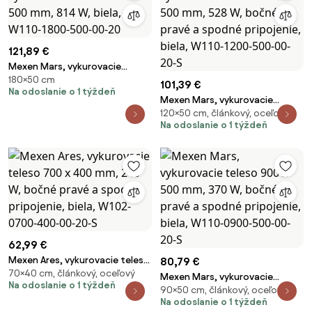
121,89 €
Mexen Mars, vykurovacie
180×50 cm
teleso 1800 x 500 mm, 814 W,
101,39 €
Na odoslanie o 1 týždeň
biela, W110-1800-500-00-20
Mexen Mars, vykurovacie
120×50 cm, článkový, oceľový
teleso 1200 x 500 mm, 528 W,
Na odoslanie o 1 týždeň
bočné pravé a spodné
pripojenie, biela, W110-1200-
500-00-20-S
62,99 €
Mexen Ares, vykurovacie teleso
80,79 €
70×40 cm, článkový, oceľový
700 x 400 mm, 240 W, bočné
Mexen Mars, vykurovacie
Na odoslanie o 1 týždeň
pravé a spodné pripojenie,
90×50 cm, článkový, oceľový
teleso 900 x 500 mm, 370 W,
biela, W102-0700-400-00-20-
Na odoslanie o 1 týždeň
bočné pravé a spodné