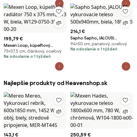
214,1 €
Sapho Sapho, JALOUSI
195,79 €
94×50 cm, panelový, oceľový
vykurovacie teleso
Mexen Loop, kúpeľňový
Na odoslanie o 1 týždeň
500x940mm, biela, 1801-10
75×37,5 cm, článkový, oceľový
radiátor 750 x 375 mm, 413 W,
Na odoslanie o 1 týždeň
biela, W129-0750-350-00-20
Najlepšie produkty od Heavenshop.sk
143,1 €
250,59 €