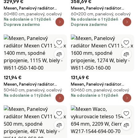
329,99 €
358,69 €
Mexen, Panelový radiátor
Mexen, Panelový radiátor
60×180 cm, panelový, oceľový
60×200 cm, panelový, oceľový
Mexen CV33 600 x 1800 mm,
Mexen CV33 600 x 2000 mm,
Na odoslanie o 1 týždeň
Na odoslanie o 1 týždeň
spodné pripojenie, 4202 W,
spodné pripojenie, 4669 W,
Doprava zadarmo
Doprava zadarmo
biely - W633-060-180-00
biely - W633-060-200-00
121,94 €
131,49 €
Mexen, Panelový radiátor
Mexen, Panelový radiátor
50×140 cm, panelový, oceľový
50×160 cm, panelový, oceľový
Mexen CV11 500 x 1400 mm,
Mexen CV11 500 x 1600 mm,
Na odoslanie o 1 týždeň
Na odoslanie o 1 týždeň
spodné pripojenie, 1115 W, biely -
spodné pripojenie, 1274 W, biely
W611-050-140-00
- W611-050-160-00