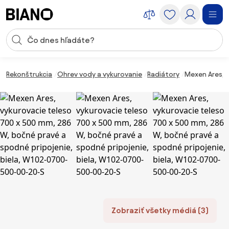
Preskočiť navigáciu, prejsť na obsah
Vstup pre vyhľadávanie
Preskočiť obsah, prejsť na pätu
Rekonštrukcia
Ohrev vody a vykurovanie
Radiátory
Mexen Ares, 
Zobraziť všetky médiá (3)