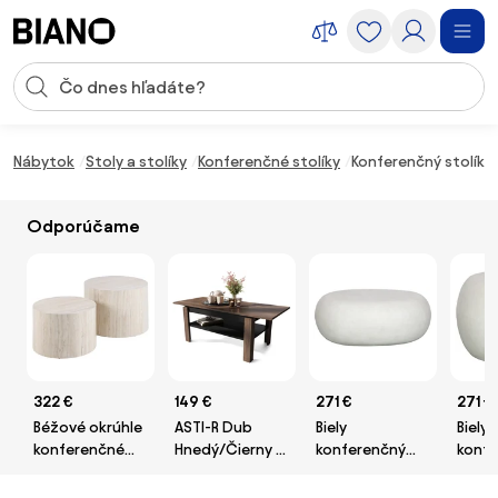
Preskočiť navigáciu, prejsť na obsah
Vstup pre vyhľadávanie
Preskočiť obsah, prejsť na pätu
Nábytok
Stoly a stolíky
Konferenčné stolíky
Konferenčný stolík 
Odporúčame
322 €
149 €
271 €
271 €
Béžové okrúhle
ASTI-R Dub
Biely
Biely 
konferenčné
Hnedý/Čierny -
konferenčný
konfe
stolíky v dekore
moderný
stolík 49x65 cm
stolí
kameňa v
konferenčný
Pebble –
Pebbl