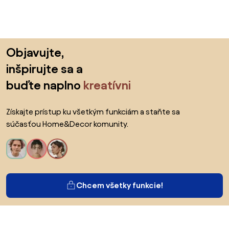
Preskočiť pätu, prejsť na začiatok stránky
Objavujte,
inšpirujte sa a
buďte naplno
kreatívni
Získajte prístup ku všetkým funkciám a staňte sa
súčasťou Home&Decor komunity.
Chcem všetky funkcie!
O Biane