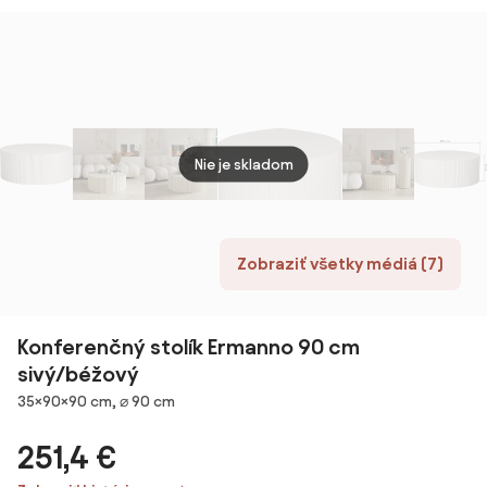
súprave 2 ks ø
stolík s
vtwonen
vtwo
58 cm Dice –
rozkladacou
Actona
doskou
Nie je skladom
Zobraziť všetky médiá (7)
Konferenčný stolík Ermanno 90 cm
sivý/béžový
Rozmery
35×90×90 cm, ⌀ 90 cm
251,4 €