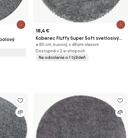
18,4 €
Koberec Fluffy Super Soft svetlosivý
polový
⌀ 80 cm, kusový, s dlhým vlasom
kruh
Dostupné v 2 e-shopoch
Na odoslanie o 1 týždeň