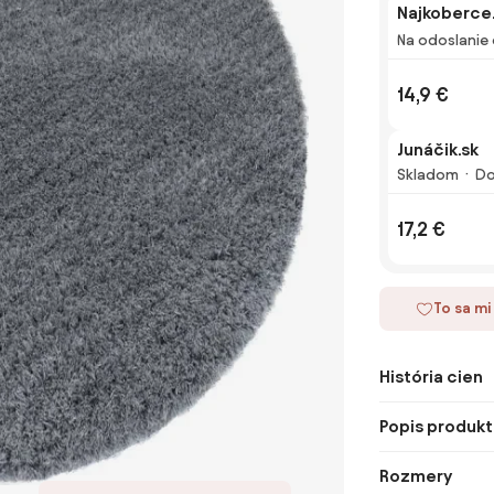
Najkoberce
Na odoslanie 
14,9 €
Junáčik.sk
Skladom
Do
17,2 €
To sa mi
História cien
Popis produkt
Rozmery