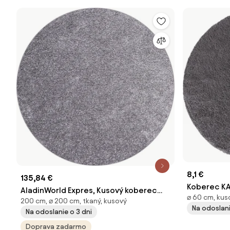
8,1 €
135,84 €
Koberec KA
AladinWorld Expres, Kusový koberec
⌀ 60 cm, kus
200 cm, ⌀ 200 cm, tkaný, kusový
Velur Ultra strieborný kruh, 200x200
Na odoslani
Na odoslanie o 3 dni
(priemer) kruh, šedá, obývacia izba
Doprava zadarmo