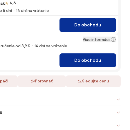
.sk
4,6
o 5 dní
14 dní na vrátenie
Do obchodu
Viac informácií
ručenie od 3,9 €
14 dní na vrátenie
Do obchodu
 páči
Porovnať
Sledujte cenu
u