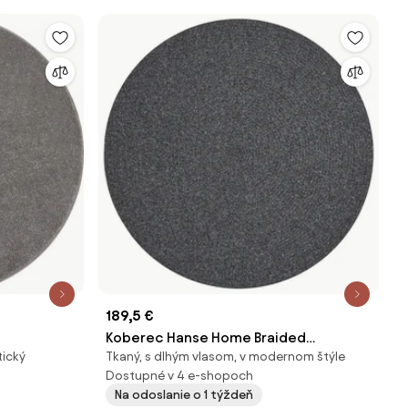
189,5 €
Koberec Hanse Home Braided
tický
Tkaný, s dlhým vlasom, v modernom štýle
Trenzado tmavosivý kruh
Dostupné v 4 e-shopoch
Na odoslanie o 1 týždeň