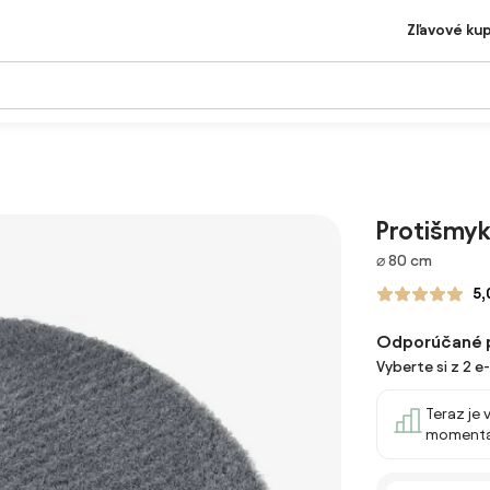
Zľavové ku
Protišmyk
Rozmery
⌀ 80 cm
5,
Odporúčané 
Vyberte si z 2 e
Teraz je 
momentá