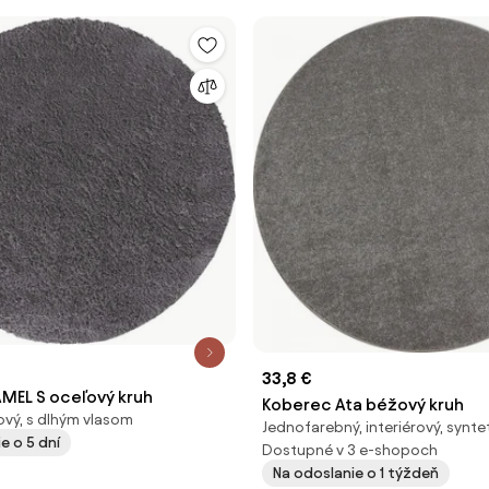
33,8 €
MEL S oceľový kruh
Koberec Ata béžový kruh
ový, s dlhým vlasom
Jednofarebný, interiérový, synte
e o 5 dní
Dostupné v 3 e-shopoch
Na odoslanie o 1 týždeň