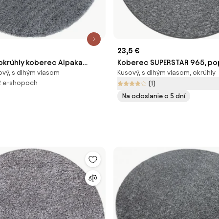
23,5 €
okrúhly koberec Alpaka
Koberec SUPERSTAR 965, po
ový, s dlhým vlasom
Kusový, s dlhým vlasom, okrúhly
0 cm
2 e-shopoch
(1)
Na odoslanie o 5 dní