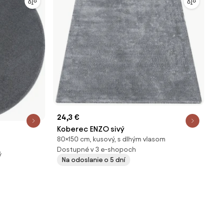
24,3 €
Koberec ENZO sivý
80×150 cm, kusový, s dlhým vlasom
Dostupné v 3 e-shopoch
ý
Na odoslanie o 5 dní