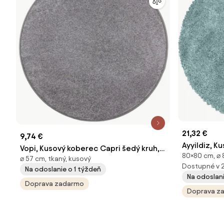
21,32 €
9,74 €
Ayyildiz, K
Vopi, Kusový koberec Capri šedý kruh,
80×80 cm, ⌀ 
3500 blue k
⌀ 57 cm, tkaný, kusový
57x57 (priemer) kruh, šedá, chodba /
Dostupné v 
modrá, obý
Na odoslanie o 1 týždeň
predsieň
Na odoslan
Doprava zadarmo
Doprava z