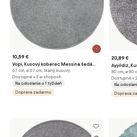
10,59 €
20,89 €
Vopi, Kusový koberec Messina šedá
Ayyildiz, K
67 cm, ⌀ 67 cm, tkaný, kusový
kruh, 67x67 (priemer) kruh, šedá,
80 cm, ⌀ 80 
1500 light 
Dostupné v 2 e-shopoch
Dostupné v 
obývacia izba
kruh, šedá,
Na odoslanie o 1 týždeň
Na odoslan
Doprava zadarmo
Doprava z