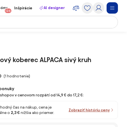
póny
AI designer
Inšpirácie
126
ový koberec ALPACA sivý kruh
0
(1 hodnotenie)
ponuky
-shopov v cenovom rozpätí od 14,9 € do 17,2 €:
vhodný čas na nákup, cena je
Zobraziť históriu ceny
lne o
2,3 €
nižšia ako priemer.