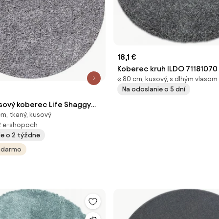
18,1 €
Koberec kruh ILDO 71181070 
⌀ 80 cm, kusový, s dlhým vlasom
sivý
Na odoslanie o 5 dní
usový koberec Life Shaggy
cm, tkaný, kusový
grey kruh, 80x80 (priemer)
2 e-shopoch
 obývacia izba
ie o 2 týždne
adarmo