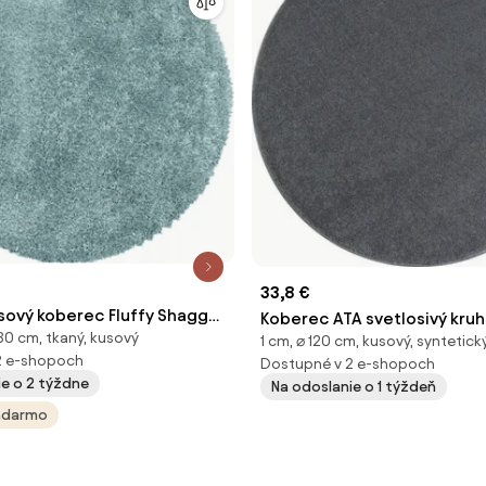
33,8 €
usový koberec Fluffy Shaggy
Koberec ATA svetlosivý kruh
80 cm, tkaný, kusový
ruh, 80x80 (priemer) kruh,
1 cm, ⌀ 120 cm, kusový, syntetick
2 e-shopoch
Dostupné v 2 e-shopoch
vacia izba
ie o 2 týždne
Na odoslanie o 1 týždeň
adarmo