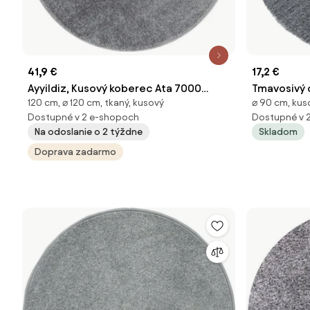
41,9 €
17,2 €
Ayyildiz, Kusový koberec Ata 7000
Tmavosivý 
120 cm, ⌀ 120 cm, tkaný, kusový
⌀ 90 cm, kus
lightgrey kruh, 120x120 (priemer) kruh,
Rozmer: 9
Dostupné v 2 e-shopoch
Dostupné v 
šedá, obývacia izba
Na odoslanie o 2 týždne
Skladom
Doprava zadarmo