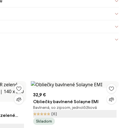
u
32,9 €
Obliečky bavlnené Solayne EMI
Bavlnená, so zipsom, jednolôžková
(6)
 zelené
Skladom
 | 140 x 200