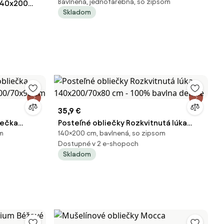
Bavlnená, jednofarebná, so zipsom
140x200
90 × 130 / 45 × 65 cm
Skladom
á
én 100 %
35,9 €
iečka
Posteľné obliečky Rozkvitnutá lúka
om
140×200 cm, bavlnená, so zipsom
x200/70x90
140x200/70x80 cm - 100% bavlna
Dostupné v 2 e-shopoch
deluxe
Skladom