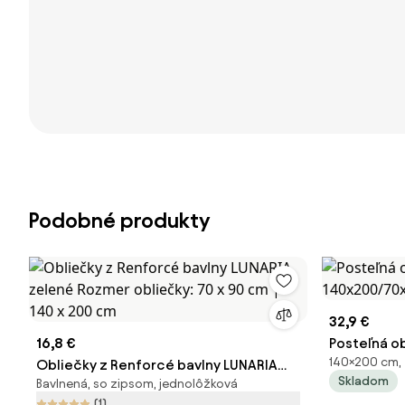
Podobné produkty
32,9 €
16,8 €
Posteľná ob
140×200 cm, 
Obliečky z Renforcé bavlny LUNARIA
140x200/70
Skladom
Bavlnená, so zipsom, jednolôžková
zelené Rozmer obliečky: 70 x 90 cm |
(1)