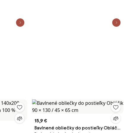
15,9 €
Bavlnené obliečky do postieľky Obláčik