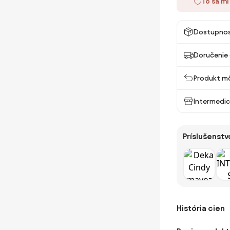
To sa mi
Dostupno
Doručenie 
Produkt mô
Intermedic
Príslušenstv
História cien