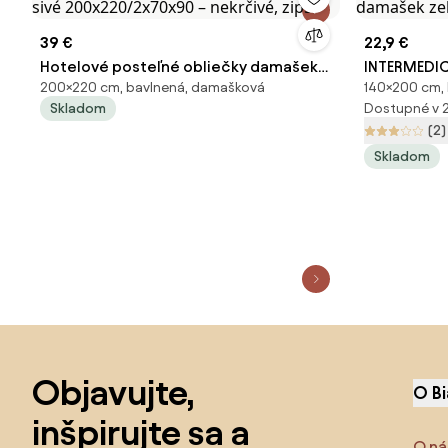
39 €
22,9 €
Hotelové posteľné obliečky damašek
INTERMEDIC
200×220 cm, bavlnená, damašková
140×200 cm,
sivé 200x220/2x70x90 – nekrčivé, zips
damašek z
Skladom
Dostupné v 
(2)
Skladom
Preskočiť pätu, prejsť na začiatok stránky
Objavujte,
O B
inšpirujte sa a
O ná