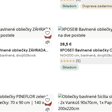
cm
Skladom
Doprava zadarmo
28,5 €
lnené obliečky ZÁHRADA
XPOSE® Bavlnené obliečky 
bavlnená, dvojlôžková
140×200 cm, bavlnená, dvojlôžk
e postele
na dve postele
(5)
Skladom