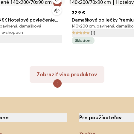
32,9 €
 SK Hotelové povlečenie
Damaškové obliečky Premi
 bavlnená, damašková
140×200 cm, bavlnená, damaško
elené 140x200/70x90 cm
140x200/70x90 cm | Hotelov
2 e-shopoch
(1)
Skladom
Zobraziť viac produktov
iane
Pre používateľov
s
Značky