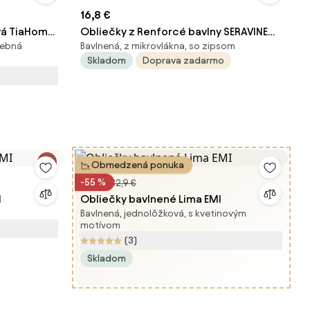
16,8 €
ivá TiaHome
Obliečky z Renforcé bavlny SERAVINE
rebná
Bavlnená, z mikrovlákna, so zipsom
lón
zelené Rozmer obliečky: 70 x 90 cm |
Skladom
Doprava zadarmo
140 x 200 cm
Obmedzená ponuka
14,9 €
-55 %
32,9 €
I
Obliečky bavlnené Lima EMI
Bavlnená, jednolôžková, s kvetinovým
motívom
(3)
Skladom