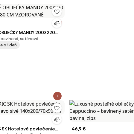
OBLIEČKY MANDY 200X220
 bavlnená, saténová
0X80 CM VZOROVANÉ
e o 1 deň
 SK Hotelové povlečenie
46,9 €