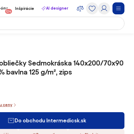
póny
AI designer
Inšpirácie
124
 obliečky Sedmokráska 140x200/70x90
% bavlna 125 g/m², zips
iu ceny
Do obchodu Intermedicsk.sk