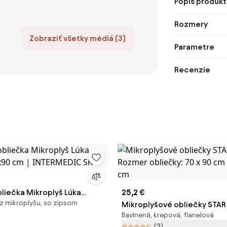
Popis produkt
Rozmery
Zobraziť všetky médiá (3)
Parametre
Recenzie
liečka Mikroplyš Lúka
25,2 €
z mikroplyšu, so zipsom
x90 cm | INTERMEDIC SK
Mikroplyšové obliečky STAR
Bavlnená, krepová, flanelová
Rozmer obliečky: 70 x 90 cm
(3)