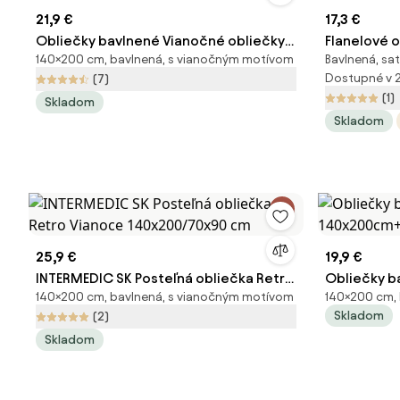
21,9 €
17,3 €
Obliečky bavlnené Vianočné obliečky
Flanelové 
140×200 cm, bavlnená, s vianočným motívom
Bavlnená, sa
Škriatky sivé TiaHome - 1x Vankúš
Rozmer obli
Dostupné v 
(7)
90x70cm, 1x Paplón 140x200cm
cm
(1)
Skladom
Skladom
25,9 €
19,9 €
INTERMEDIC SK Posteľná obliečka Retro
Obliečky b
140×200 cm, bavlnená, s vianočným motívom
140×200 cm, 
Vianoce 140x200/70x90 cm
140x200c
Skladom
(2)
Skladom