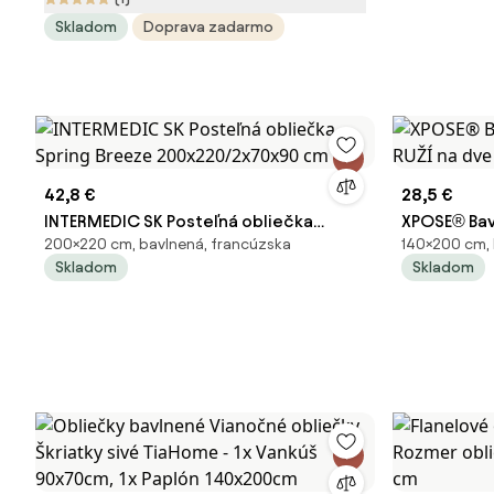
140 x 200 cm
Skladom
Doprava zadarmo
42,8 €
28,5 €
INTERMEDIC SK Posteľná obliečka
XPOSE® Bav
200×220 cm, bavlnená, francúzska
140×200 cm, 
Spring Breeze 200x220/2x70x90 cm
RUŽÍ na dv
Skladom
Skladom