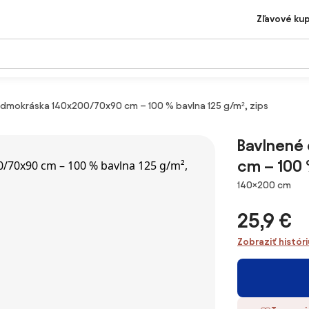
Zľavové ku
edmokráska 140x200/70x90 cm – 100 % bavlna 125 g/m², zips
Bavlnené
cm – 100 
Rozmery
140×200 cm
25,9 €
Zobraziť histór