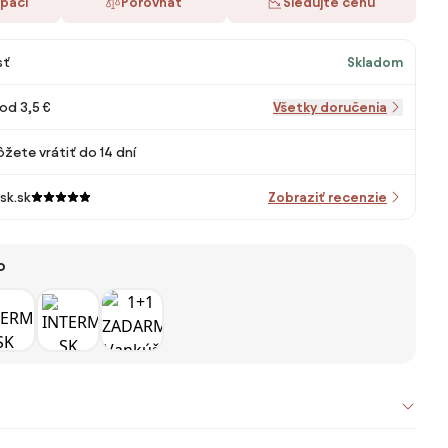
 páči
Porovnať
Sledujte cenu
sť
Skladom
od 3,5 €
Všetky doručenia
žete vrátiť do 14 dní
sk.sk
Zobraziť recenzie
o