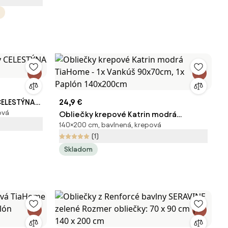
CELESTÝNA
24,9 €
ová
Obliečky krepové Katrin modrá
140×200 cm, bavlnená, krepová
TiaHome - 1x Vankúš 90x70cm, 1x
(1)
Paplón 140x200cm
Skladom