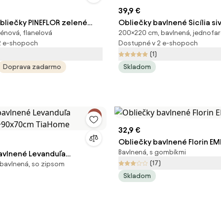
39,9 €
obliečky PINEFLOR zelené
Obliečky bavlnené Sicília s
ténová, flanelová
200×220 cm, bavlnená, jednofa
ečky: 70 x 90 cm | 140 x 200
- 2x Vankúš 90x70cm, 1x Pap
2 e-shopoch
Dostupné v 2 e-shopoch
200x220cm
(1)
Doprava zadarmo
Skladom
32,9 €
Obliečky bavlnené Florin EM
Bavlnená, s gombíkmi
avlnené Levanduľa
(17)
bavlnená, so zipsom
m+90x70cm TiaHome
Skladom