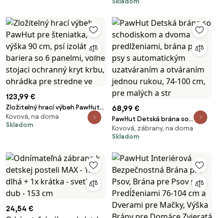
Skladom
74-80 cm, dvojité uzamknutie,
automatické zatváranie,
tlaková montáž, výška 76 cm,
biela | Aosom
123,99 €
Zložitelný hrací výbeh PawHut
68,99 €
Kovová, na doma
pre šteniatka, výška 90 cm, psí
PawHut Detská brána so
Skladom
izolátor, bariera so 6 panelmi,
Kovová, zábrany, na doma
schodiskom a dvoma
voľne stojaci ochranný kryt
Skladom
predlženiami, brána pre psy s
krbu, ohrádka pre stredne ve
automatickým uzatváraním a
otváraním jednou rukou, 74-100
cm, pre malých a str
24,54 €