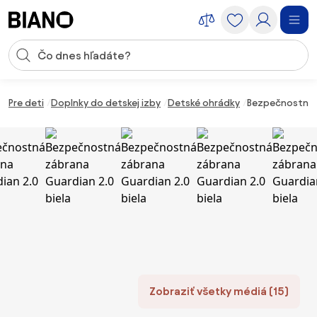
Preskočiť navigáciu, prejsť na obsah
Vstup pre vyhľadávanie
Preskočiť obsah, prejsť na pätu
Pre deti
Doplnky do detskej izby
Detské ohrádky
Bezpečnostná z
Zobraziť všetky médiá (15)