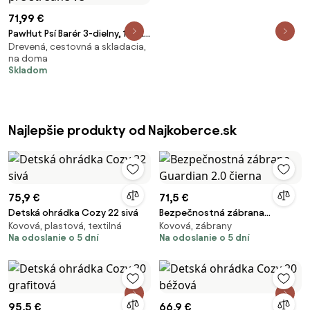
71,99 €
PawHut Psí Barér 3-dielny, 155 x
Drevená, cestovná a skladacia,
61 cm skladací dverový strážca
na doma
s 2 podpornými nohami,
Skladom
samostatne stojaci psí bránik,
schodisková brána pre stredne
ve
Najlepšie produkty od Najkoberce.sk
75,9 €
71,5 €
Detská ohrádka Cozy 22 sivá
Bezpečnostná zábrana
Kovová, plastová, textilná
Kovová, zábrany
Guardian 2.0 čierna
Na odoslanie o 5 dní
Na odoslanie o 5 dní
95,5 €
66,9 €