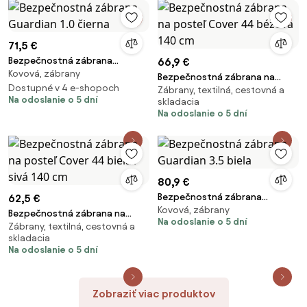
71,5 €
Bezpečnostná zábrana
66,9 €
Kovová, zábrany
Guardian 1.0 čierna
Bezpečnostná zábrana na
Dostupné v 4 e-shopoch
Zábrany, textilná, cestovná a
posteľ Cover 44 béžová 140
Na odoslanie o 5 dní
skladacia
cm
Na odoslanie o 5 dní
80,9 €
Bezpečnostná zábrana
62,5 €
Kovová, zábrany
Guardian 3.5 biela
Bezpečnostná zábrana na
Na odoslanie o 5 dní
Zábrany, textilná, cestovná a
posteľ Cover 44 biela / sivá 140
skladacia
cm
Na odoslanie o 5 dní
Zobraziť viac produktov