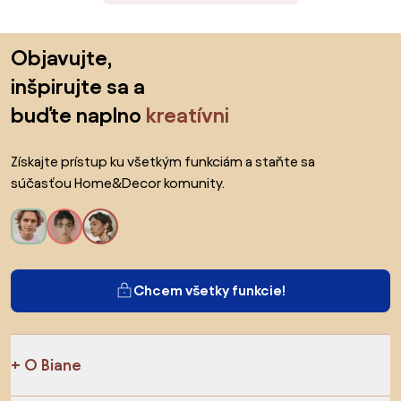
Preskočiť pätu, prejsť na začiatok stránky
Objavujte,
inšpirujte sa a
buďte naplno
kreatívni
Získajte prístup ku všetkým funkciám a staňte sa
súčasťou Home&Decor komunity.
Chcem všetky funkcie!
O Biane