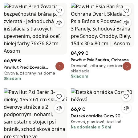
dvojitým uzamykacím
systémom bez vŕtania | Aosom
84,99 €
PawHut Psia Bariéra, Ochrana
66,99 €
Drevená, zábrany, cestovná a
Dverí, Skladacia Psia Brána s
PawHut Predlžovacia
skladacia
Podstavcom, 3 Panely,
Kovová, zábrany, na doma
bezpečnostná brána pre
Skladom
Skladom
Schodová Brána pre Schody,
zvieratá - Jednoduchá
Chodby, Biely, 154 x 30 x 80 cm |
inštalácia s tlakových
Aosom
upevnením, odolná oceľ, bielej
farby 76x76-82cm | Aosom
66,9 €
Detská ohrádka Cozy 20
Kovová, plastová, textilná
béžová
Na odoslanie o 5 dní