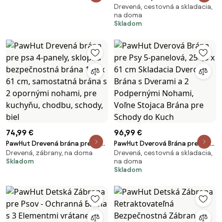
Drevená, cestovná a skladacia,
pre psov 4-dielna 206 x 76 cm
na doma
Skladacia brána s 2 opornými
Skladom
nohami Voľne stojaca brána pre
psov z dreva | Aosom
74,99 €
96,99 €
PawHut Drevená brána pre psa
PawHut Dverová Brána pre Psy
Drevená, zábrany, na doma
Drevená, cestovná a skladacia,
4-panely, sklopná
5-panelová, 254,5 x 61 cm
Skladom
na doma
bezpečnostná brána 183 x 61
Skladacia Dverová Brána s
Skladom
cm, samostatná brána s 2
Dverami a 2 Podpernými
opornými nohami, pre kuchyňu,
Nohami, Voľne Stojaca Brána
chodbu, schody, biel
pre Schody do Kuch