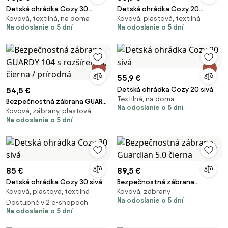
Detská ohrádka Cozy 30
Detská ohrádka Cozy 20
Kovová, textilná, na doma
Kovová, plastová, textilná
grafitová
béžová
Na odoslanie o 5 dní
Na odoslanie o 5 dní
55,9 €
Detská ohrádka Cozy 20 sivá
54,5 €
Textilná, na doma
Bezpečnostná zábrana GUARDY
Na odoslanie o 5 dní
Kovová, zábrany, plastová
104 s rozšírením, čierna /
Na odoslanie o 5 dní
prírodná
85 €
89,5 €
Detská ohrádka Cozy 30 sivá
Bezpečnostná zábrana
Kovová, plastová, textilná
Kovová, zábrany
Guardian 5.0 čierna
Na odoslanie o 5 dní
Dostupné v 2 e-shopoch
Na odoslanie o 5 dní