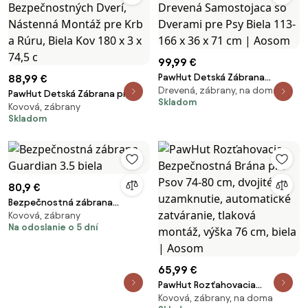
99,99 €
PawHut Detská Zábrana
88,99 €
Drevená, zábrany, na doma
Retraktovateľná Bezpečnostná
PawHut Detská Zábrana pre
Skladom
Zábrana Drevená Samostojaca
Kovová, zábrany
Psov - Ochranná Brána s 3
Skladom
so Dverami pre Psy Biela 113-166
Elementmi vrátane
x 36 x 71 cm | Aosom
Bezpečnostných Dverí,
Nástenná Montáž pre Krb a
Rúru, Biela Kov 180 x 3 x 74,5 c
80,9 €
Bezpečnostná zábrana
Kovová, zábrany
Guardian 3.5 biela
Na odoslanie o 5 dní
65,99 €
PawHut Rozťahovacia
Kovová, zábrany, na doma
Bezpečnostná Brána pre Psov