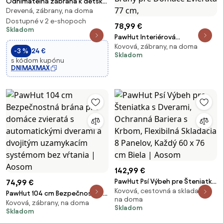
Odnímateľná zábrana k detskej
Drevená, zábrany, na doma
posteli MAX - 1x dlhá + 1x krátka
- svetlý dub - 153 cm
Dostupné v 2 e-shopoch
78,99 €
Skladom
PawHut Interiérová
Kovová, zábrany, na doma
Bezpečnostná Brána pre Psov,
-3 %
24 €
Skladom
Brána pre Psov s 2 Predĺženiami
s kódom kupónu
76-104 cm a Dverami pre
DNIMAXMAX
Mačky, Výška Brány pre Domáce
Zvieratá 77 cm,
142,99 €
PawHut Psí Výbeh pre Šteniatka
74,99 €
Kovová, cestovná a skladacia,
s Dverami, Ochranná Bariera s
PawHut 104 cm Bezpečnostná
na doma
Krbom, Flexibilná Skladacia 8
Kovová, zábrany, na doma
brána pre domáce zvieratá s
Skladom
Skladom
Panelov, Každý 60 x 76 cm Biela
automatickými dverami a
| Aosom