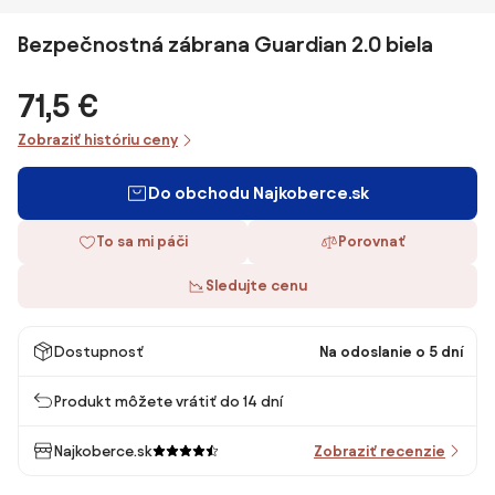
Bezpečnostná zábrana Guardian 2.0 biela
71,5 €
Zobraziť históriu ceny
Do obchodu Najkoberce.sk
To sa mi páči
Porovnať
Sledujte cenu
Dostupnosť
Na odoslanie o 5 dní
Produkt môžete vrátiť do 14 dní
Najkoberce.sk
Zobraziť recenzie