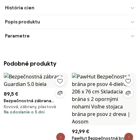
História cien
Popis produktu
Parametre
Podobné produkty
89,5 €
Bezpečnostná zábrana
Kovová, zábrany, plastová
Guardian 5.0 biela
Na odoslanie o 5 dní
92,99 €
PawHut Bezpečnostná brána