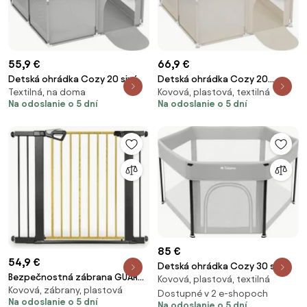
55,9 €
66,9 €
Detská ohrádka Cozy 20 sivá
Detská ohrádka Cozy 20
Textilná, na doma
Kovová, plastová, textilná
béžová
Na odoslanie o 5 dní
Na odoslanie o 5 dní
85 €
54,9 €
Detská ohrádka Cozy 30 sivá
Bezpečnostná zábrana GUARDY
Kovová, plastová, textilná
Kovová, zábrany, plastová
104 s rozšírením, čierna /
Dostupné v 2 e-shopoch
Na odoslanie o 5 dní
prírodná
Na odoslanie o 5 dní