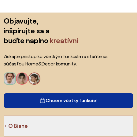
Preskočiť pätu, prejsť na začiatok stránky
Objavujte,
inšpirujte sa a
buďte naplno
kreatívni
Získajte prístup ku všetkým funkciám a staňte sa
súčasťou Home&Decor komunity.
Chcem všetky funkcie!
O Biane