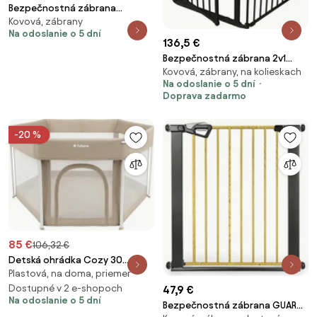
Bezpečnostná zábrana
Kovová, zábrany
Guardian 3.5 biela
Na odoslanie o 5 dní
136,5 €
Bezpečnostná zábrana 2v1
Kovová, zábrany, na kolieskach
Guardian 6.0 čierna
Na odoslanie o 5 dní
Doprava zadarmo
-20 %
85 €
106,32 €
Detská ohrádka Cozy 30
Plastová, na doma, priemer
béžová
Dostupné v 2 e-shopoch
47,9 €
Na odoslanie o 5 dní
Bezpečnostná zábrana GUARDY