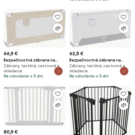
66,9 €
62,5 €
Bezpečnostná zábrana na
Bezpečnostná zábrana na
Zábrany, textilná, cestovná a
Zábrany, textilná, cestovná a
posteľ Cover 44 béžová 140
posteľ Cover 44 biela / sivá 140
skladacia
skladacia
cm
cm
Na odoslanie o 5 dní
Na odoslanie o 5 dní
80,9 €