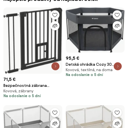
95,5 €
Detská ohrádka Cozy 30
Kovová, textilná, na doma
grafitová
Na odoslanie o 5 dní
71,5 €
Bezpečnostná zábrana
Kovová, zábrany
Guardian 2.0 čierna
Na odoslanie o 5 dní