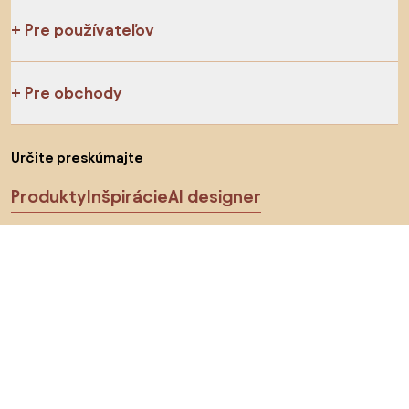
Pre používateľov
Pre obchody
Určite preskúmajte
Produkty
Inšpirácie
AI designer
Sledujte nás na sociálnych sieťach
Cookies
Zásady ochrany osobných údajov
Podmienky používania