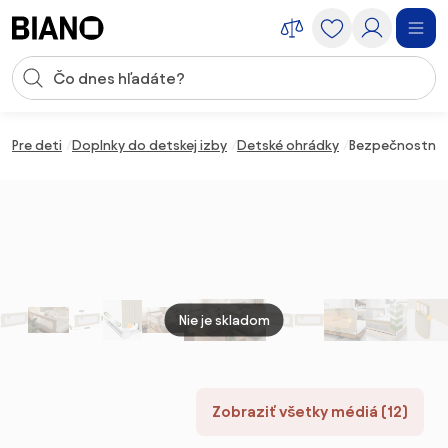
Preskočiť navigáciu, prejsť na obsah
Vstup pre vyhľadávanie
Preskočiť obsah, prejsť na pätu
Pre deti
Doplnky do detskej izby
Detské ohrádky
Bezpečnostná 
Nie je skladom
Zobraziť všetky médiá (12)