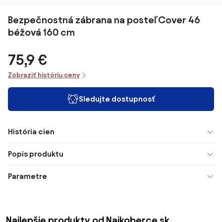
Bezpečnostná zábrana na posteľ Cover 46
béžová 160 cm
75,9 €
Zobraziť históriu ceny
Sledujte dostupnosť
História cien
Popis produktu
Parametre
Najlepšie produkty od Najkoberce.sk