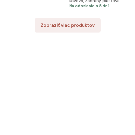
Kovová, zábrany, plastová
čierna / prírodná
Na odoslanie o 5 dní
Zobraziť viac produktov