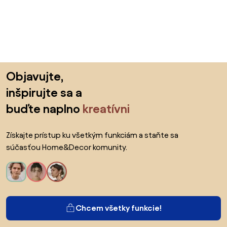
Preskočiť pätu, prejsť na začiatok stránky
Objavujte,
inšpirujte sa a
buďte naplno
kreatívni
Získajte prístup ku všetkým funkciám a staňte sa
súčasťou Home&Decor komunity.
Chcem všetky funkcie!