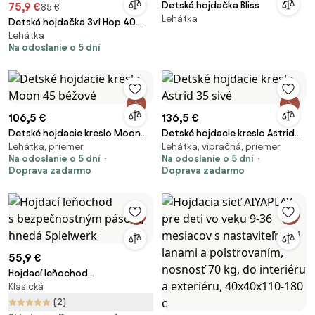
Detská hojdačka Bliss
75,9 €
85 €
Lehátka
Detská hojdačka 3v1 Hop 40
Lehátka
sivá / biela
Na odoslanie o 5 dní
106,5 €
136,5 €
Detské hojdacie kreslo Moon
Detské hojdacie kreslo Astrid
Lehátka, priemer
Lehátka, vibračná, priemer
45 béžové
35 sivé
Na odoslanie o 5 dní
Na odoslanie o 5 dní
Doprava zadarmo
Doprava zadarmo
55,9 €
Hojdací leňochod
Klasická
s bezpečnostným pásom,
hnedá Spielwerk
(2)