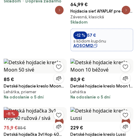
Skladom
Doprava zadarmo
64,99 €
Hojdacia sieť AIYAPLAY pre deti
Závesná, klasická
vo veku 9-36 mesiacov s
Skladom
nastaviteľnými lanami a
polstrovaním, nosnosť 70 kg,
-12 %
57 €
do interiéru a exteriéru,
s kódom kupónu
40x40x110-180 c
AOSOM12
85 €
80,9 €
Detské hojdacie kreslo Moon
Detské hojdacie kreslo Moon 10
Lehátka, priemer
Lehátka
50 sivé
béžové
Na odoslanie o 5 dní
Na odoslanie o 5 dní
-11 %
75,9 €
229 €
85 €
Detská hojdačka 3v1 Hop 40
Detské hojdacie kreslo Lussi