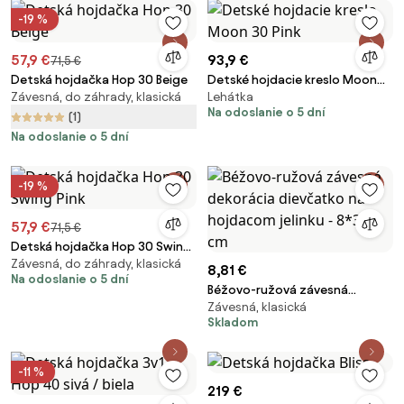
-19 %
57,9 €
93,9 €
71,5 €
Detská hojdačka Hop 30 Beige
Detské hojdacie kreslo Moon
Závesná, do záhrady, klasická
Lehátka
30 Pink
Na odoslanie o 5 dní
(1)
Na odoslanie o 5 dní
-19 %
57,9 €
71,5 €
Detská hojdačka Hop 30 Swing
Závesná, do záhrady, klasická
Pink
8,81 €
Na odoslanie o 5 dní
Béžovo-ružová závesná
Závesná, klasická
dekorácia dievčatko na
Skladom
hojdacom jelinku - 8*3*9 cm
-11 %
219 €