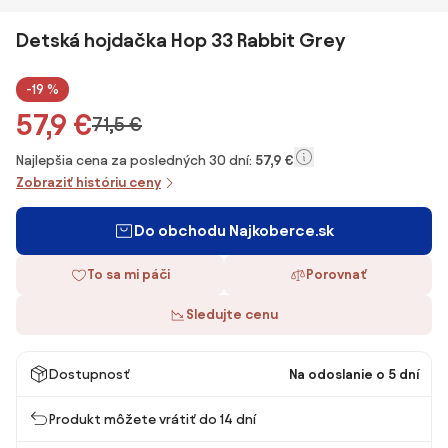
Detská hojdačka Hop 33 Rabbit Grey
-19 %
57,9 €
71,5 €
Najlepšia cena za posledných 30 dní:
57,9 €
Zobraziť históriu ceny
Do obchodu Najkoberce.sk
To sa mi páči
Porovnať
Sledujte cenu
Dostupnosť
Na odoslanie o 5 dní
Produkt môžete vrátiť do 14 dní