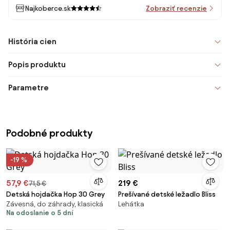
Najkoberce.sk
Zobraziť recenzie
História cien
Popis produktu
Parametre
Podobné produkty
-19 %
57,9 €
219 €
71,5 €
Detská hojdačka Hop 30 Grey
Prešívané detské ležadlo Bliss
Závesná, do záhrady, klasická
Lehátka
Na odoslanie o 5 dní