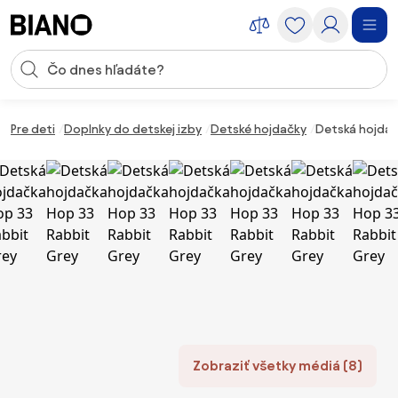
Preskočiť navigáciu, prejsť na obsah
Vstup pre vyhľadávanie
Preskočiť obsah, prejsť na pätu
Pre deti
Doplnky do detskej izby
Detské hojdačky
Detská hojdač
Zobraziť všetky médiá (8)