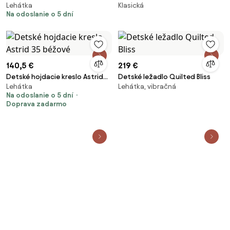
Lehátka
Klasická
ružová / sivá
Na odoslanie o 5 dní
140,5 €
219 €
Detské hojdacie kreslo Astrid
Detské ležadlo Quilted Bliss
Lehátka
Lehátka, vibračná
35 béžové
Na odoslanie o 5 dní
Doprava zadarmo