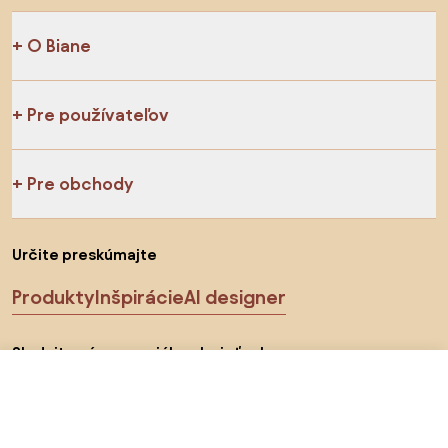
O Biane
Pre používateľov
Pre obchody
Určite preskúmajte
Produkty
Inšpirácie
AI designer
Sledujte nás na sociálnych sieťach
71,5 €
Do obchodu
57,9 €