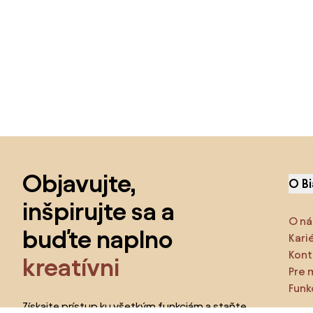
Preskočiť pätu, prejsť na začiatok stránky
Objavujte,
O B
inšpirujte sa a
O ná
buďte naplno
Kari
Kont
kreatívni
Pre 
Funk
Získajte prístup ku všetkým funkciám a staňte