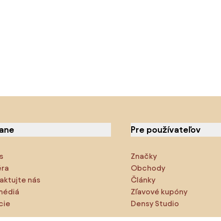
iane
Pre používateľov
s
Značky
éra
Obchody
aktujte nás
Články
médiá
Zľavové kupóny
cie
Densy Studio