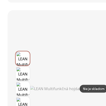
Jednorožec
hojdacie a
Outsunny,
ružový
šmýkačkové
konštrukcia z
zostavy pre
kovu, hojdačka
deti vo veku 18-
s dvoma
48 mesiacov s
sedadlami,
hojdacou
lezecká sieť,
sieťou,
rebrík,
šmýkačkou,
záhradná
volantom,
hojdačka pre
trúbkou a
deti 3-8 rokov,
telefónom pre
oceľ, zele
zá
Nie je skladom