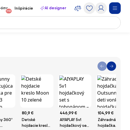
póny
AI designer
Inšpirácie
119
80,9 €
446,99 €
104,99 €
y 360°
Detské
AIYAPLAY 5v1
Záhradná
hojdacie kreslo
hojdačkový set
hojdačka