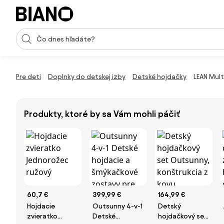
Preskočiť navigáciu, prejsť na obsah
Vstup pre vyhľadávanie
Preskočiť obsah, prejsť na pätu
Pre deti
Doplnky do detskej izby
Detské hojdačky
LEAN Mult
Produkty, ktoré by sa Vám mohli páčiť
60,7 €
399,99 €
164,99 €
Hojdacie
Outsunny 4-v-1
Detský
zvieratko
Detské
hojdačkový set