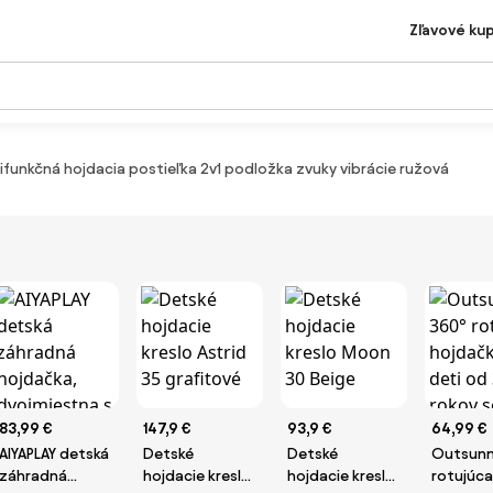
Zľavové ku
ifunkčná hojdacia postieľka 2v1 podložka zvuky vibrácie ružová
83,99 €
147,9 €
93,9 €
64,99 €
AIYAPLAY detská
Detské
Detské
Outsunn
záhradná
hojdacie kreslo
hojdacie kreslo
rotujúca