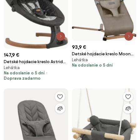
93,9 €
Detské hojdacie kreslo Moon
147,9 €
Lehátka
30 Beige
Detské hojdacie kreslo Astrid
Na odoslanie o 5 dní
Lehátka
35 grafitové
Na odoslanie o 5 dní
Doprava zadarmo