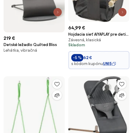
64,99 €
Hojdacia sieť AIYAPLAY pre deti
219 €
Závesná, klasická
vo veku 9-36 mesiacov s
Detské ležadlo Quilted Bliss
Skladom
nastaviteľnými lanami a
Lehátka, vibračná
polstrovaním, nosnosť 70 kg,
-5 %
62 €
do interiéru a exteriéru,
s kódom kupónu
UNI5
40x40x110-180 c