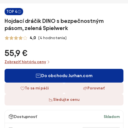
TOP 4
Hojdací dráčik DINO s bezpečnostným
pásom, zelená Spielwerk
4,0
(4 hodnotenia)
55,9 €
Zobraziť históriu ceny
Do obchodu Jurhan.com
To sa mi páči
Porovnať
Sledujte cenu
Dostupnosť
Skladom