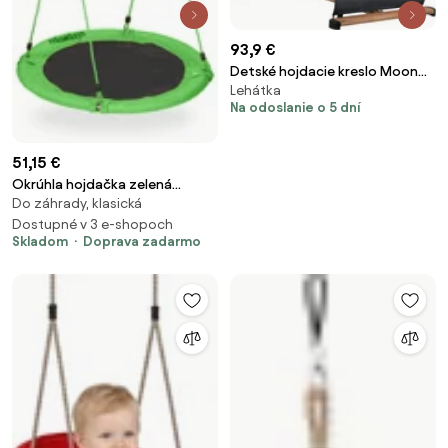
93,9 €
Detské hojdacie kreslo Moon
Lehátka
30 Graphite
Na odoslanie o 5 dní
51,15 €
Okrúhla hojdačka zelená
Do záhrady, klasická
100cm, RD45004
Dostupné v 3 e-shopoch
Skladom
Doprava zadarmo