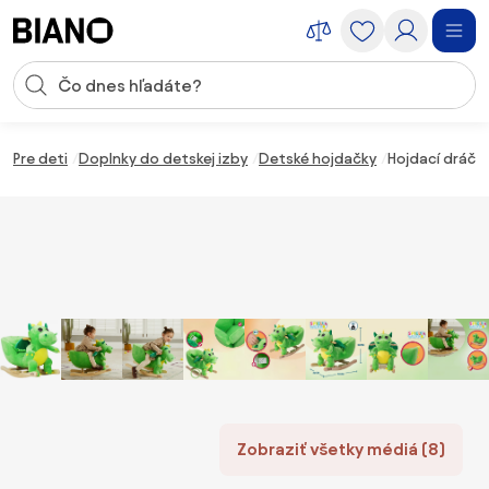
Preskočiť navigáciu, prejsť na obsah
Vstup pre vyhľadávanie
Preskočiť obsah, prejsť na pätu
Pre deti
Doplnky do detskej izby
Detské hojdačky
Hojdací dráči
Zobraziť všetky médiá (8)