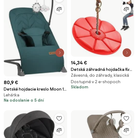
14,34 €
Detská záhradná hojdačka Kvet
Závesná, do záhrady, klasická
VG1534, rôzne farby
Dostupné v 2 e-shopoch
80,9 €
Skladom
Detské hojdacie kreslo Moon 10
Lehátka
zelené
Na odoslanie o 5 dní