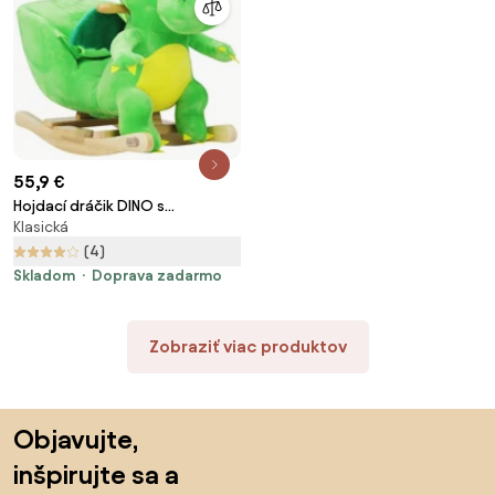
55,9 €
Hojdací dráčik DINO s
Klasická
bezpečnostným pásom, zelená
Spielwerk
(4)
Skladom
Doprava zadarmo
Zobraziť viac produktov
Preskočiť pätu, prejsť na začiatok stránky
Objavujte,
inšpirujte sa a