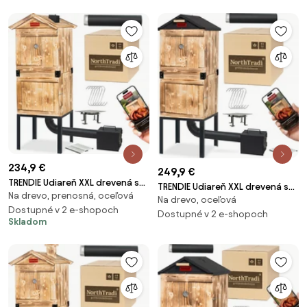
234,9 €
249,9 €
TRENDIE Udiareň XXL drevená s
TRENDIE Udiareň XXL drevená s
Na drevo, prenosná, oceľová
kovovým komínom
Na drevo, oceľová
kovovou strechou
Dostupné v 2 e-shopoch
Dostupné v 2 e-shopoch
Skladom