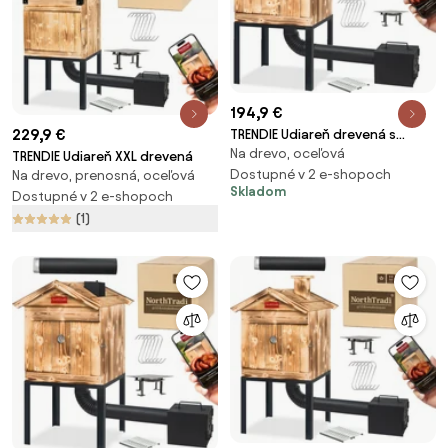
194,9 €
229,9 €
TRENDIE Udiareň drevená s
Na drevo, oceľová
kovovou strechou
TRENDIE Udiareň XXL drevená
Dostupné v 2 e-shopoch
Na drevo, prenosná, oceľová
Skladom
Dostupné v 2 e-shopoch
(1)