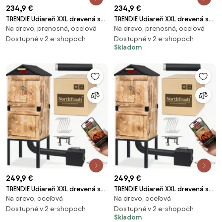
234,9 €
234,9 €
TRENDIE Udiareň XXL drevená s
TRENDIE Udiareň XXL drevená s
Na drevo, prenosná, oceľová
Na drevo, prenosná, oceľová
kovovým komínom
kovovým komínom
Dostupné v 2 e-shopoch
Dostupné v 2 e-shopoch
Skladom
249,9 €
249,9 €
TRENDIE Udiareň XXL drevená s
TRENDIE Udiareň XXL drevená s
Na drevo, oceľová
Na drevo, oceľová
kovovou strechou
kovovou strechou
Dostupné v 2 e-shopoch
Dostupné v 2 e-shopoch
Skladom