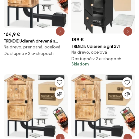
164,9 €
189 €
TRENDIE Udiareň drevená s
TRENDIE Udiareň a gril 2v1
Na drevo, prenosná, oceľová
kovovým komínom
Na drevo, oceľová
Dostupné v 2 e-shopoch
Dostupné v 2 e-shopoch
Skladom