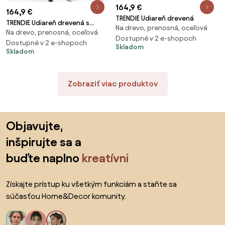
164,9 €
164,9 €
TRENDIE Udiareň drevená
TRENDIE Udiareň drevená s
Na drevo, prenosná, oceľová
Na drevo, prenosná, oceľová
kovovým komínom
Dostupné v 2 e-shopoch
Dostupné v 2 e-shopoch
Skladom
Skladom
Zobraziť viac produktov
Preskočiť pätu, prejsť na začiatok stránky
Objavujte,
inšpirujte sa a
buďte naplno
kreatívni
Získajte prístup ku všetkým funkciám a staňte sa
súčasťou Home&Decor komunity.