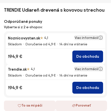
TRENDIE Udiareň drevená s kovovou strechou
Odporúčané ponuky
Vyberte si z 2 e-shopov:
Viac informácií
Noznicovystan.sk
4,1
Skladom
Doručenie od 4,9 €
14 dní na vrátenie
194,9 €
Do obchodu
Viac informácií
Trendie.sk
4,1
Skladom
Doručenie od 4,9 €
14 dní na vrátenie
194,9 €
Do obchodu
To sa mi páči
Porovnať