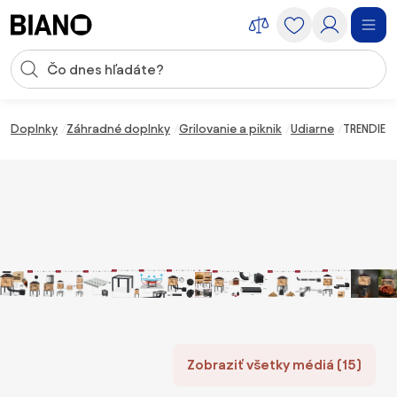
Preskočiť navigáciu, prejsť na obsah
Vstup pre vyhľadávanie
Preskočiť obsah, prejsť na pätu
Doplnky
Záhradné doplnky
Grilovanie a piknik
Udiarne
TRENDIE 
Zobraziť všetky médiá (15)