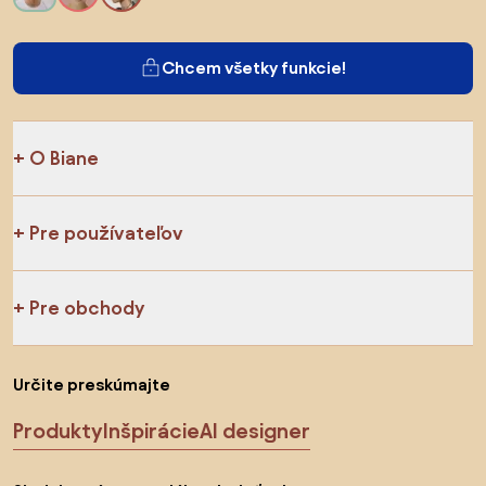
Chcem všetky funkcie!
O Biane
Pre používateľov
Pre obchody
Určite preskúmajte
Produkty
Inšpirácie
AI designer