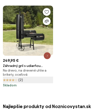
249,95 €
Záhradný gril s udiarňou
Na drevo, na drevené uhlie a
LOKOMOTIVA AVENBERG BBQ
brikety, oceľová
MASTER
(2)
Skladom
Najlepšie produkty od Noznicovystan.sk