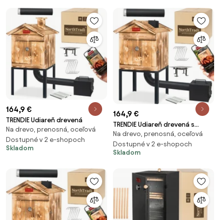
164,9 €
164,9 €
TRENDIE Udiareň drevená
TRENDIE Udiareň drevená s
Na drevo, prenosná, oceľová
Na drevo, prenosná, oceľová
kovovým komínom
Dostupné v 2 e-shopoch
Dostupné v 2 e-shopoch
Skladom
Skladom