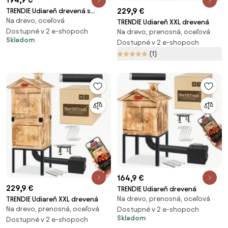
229,9 €
TRENDIE Udiareň drevená s
Na drevo, oceľová
kovovou strechou
TRENDIE Udiareň XXL drevená
Dostupné v 2 e-shopoch
Na drevo, prenosná, oceľová
Skladom
Dostupné v 2 e-shopoch
(1)
164,9 €
229,9 €
TRENDIE Udiareň drevená
Na drevo, prenosná, oceľová
TRENDIE Udiareň XXL drevená
Na drevo, prenosná, oceľová
Dostupné v 2 e-shopoch
Skladom
Dostupné v 2 e-shopoch