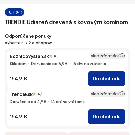
TOP 8
TRENDIE Udiareň drevená s kovovým komínom
Odporúčané ponuky
Vyberte si z 2 e-shopov:
Viac informácií
Noznicovystan.sk
4,1
Skladom
Doručenie od 4,9 €
14 dní na vrátenie
164,9 €
Do obchodu
Viac informácií
Trendie.sk
4,1
Doručenie od 4,9 €
14 dní na vrátenie
164,9 €
Do obchodu