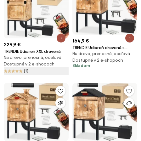
164,9 €
229,9 €
TRENDIE Udiareň drevená s
TRENDIE Udiareň XXL drevená
Na drevo, prenosná, oceľová
kovovým komínom
Na drevo, prenosná, oceľová
Dostupné v 2 e-shopoch
Dostupné v 2 e-shopoch
Skladom
(1)