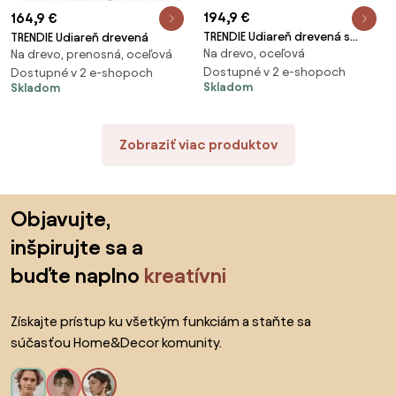
194,9 €
164,9 €
TRENDIE Udiareň drevená s
TRENDIE Udiareň drevená
Na drevo, oceľová
kovovou strechou
Na drevo, prenosná, oceľová
Dostupné v 2 e-shopoch
Dostupné v 2 e-shopoch
Skladom
Skladom
Zobraziť viac produktov
Preskočiť pätu, prejsť na začiatok stránky
Objavujte,
inšpirujte sa a
buďte naplno
kreatívni
Získajte prístup ku všetkým funkciám a staňte sa
súčasťou Home&Decor komunity.