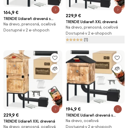
164,9 €
229,9 €
TRENDIE Udiareň drevená s
TRENDIE Udiareň XXL drevená
Na drevo, prenosná, oceľová
kovovým komínom
Na drevo, prenosná, oceľová
Dostupné v 2 e-shopoch
Dostupné v 2 e-shopoch
(1)
194,9 €
229,9 €
TRENDIE Udiareň drevená s
Na drevo, oceľová
kovovou strechou
TRENDIE Udiareň XXL drevená
Dostupné v 2 e-shopoch
Na drevo, prenosná, oceľová