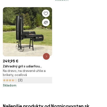
249,95 €
Záhradný gril s udiarňou
Na drevo, na drevené uhlie a
LOKOMOTIVA AVENBERG BBQ
brikety, oceľová
MASTER
(2)
Skladom
Najlepšie produkty od Noznicovystan.sk