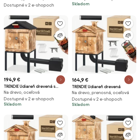
Skladom
Dostupné v 2 e-shopoch
194,9 €
164,9 €
TRENDIE Udiareň drevená s
TRENDIE Udiareň drevená
Na drevo, oceľová
kovovou strechou
Na drevo, prenosná, oceľová
Dostupné v 2 e-shopoch
Dostupné v 2 e-shopoch
Skladom
Skladom