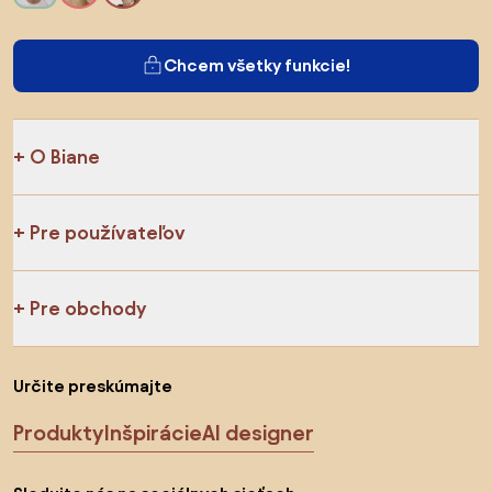
Chcem všetky funkcie!
O Biane
Pre používateľov
Pre obchody
Určite preskúmajte
Produkty
Inšpirácie
AI designer