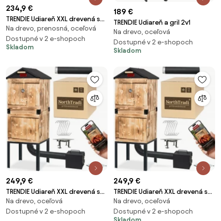
234,9 €
189 €
TRENDIE Udiareň XXL drevená s
TRENDIE Udiareň a gril 2v1
Na drevo, prenosná, oceľová
kovovým komínom
Na drevo, oceľová
Dostupné v 2 e-shopoch
Dostupné v 2 e-shopoch
Skladom
Skladom
249,9 €
249,9 €
TRENDIE Udiareň XXL drevená s
TRENDIE Udiareň XXL drevená s
Na drevo, oceľová
Na drevo, oceľová
kovovou strechou
kovovou strechou
Dostupné v 2 e-shopoch
Dostupné v 2 e-shopoch
Skladom