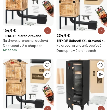
164,9 €
234,9 €
TRENDIE Udiareň drevená
Na drevo, prenosná, oceľová
TRENDIE Udiareň XXL drevená s
Na drevo, prenosná, oceľová
kovovým komínom
Dostupné v 2 e-shopoch
Skladom
Dostupné v 2 e-shopoch