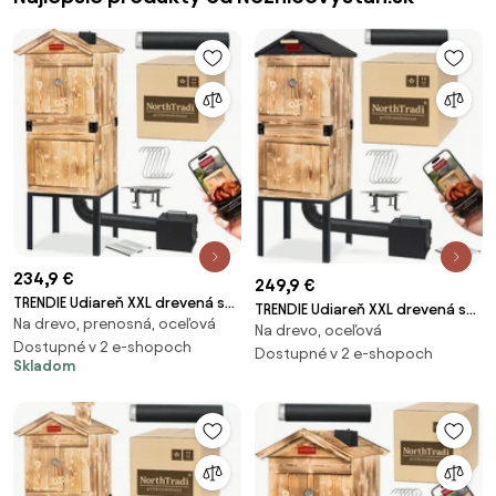
234,9 €
249,9 €
TRENDIE Udiareň XXL drevená s
TRENDIE Udiareň XXL drevená s
Na drevo, prenosná, oceľová
kovovým komínom
Na drevo, oceľová
kovovou strechou
Dostupné v 2 e-shopoch
Dostupné v 2 e-shopoch
Skladom