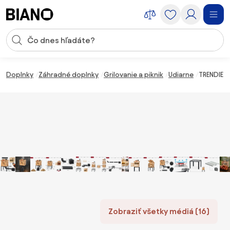
Preskočiť navigáciu, prejsť na obsah
Vstup pre vyhľadávanie
Preskočiť obsah, prejsť na pätu
Doplnky
Záhradné doplnky
Grilovanie a piknik
Udiarne
TRENDIE 
Zobraziť všetky médiá (16)