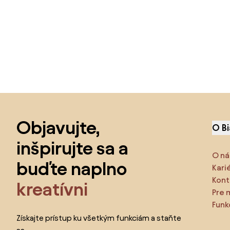
Preskočiť pätu, prejsť na začiatok stránky
Objavujte,
O B
inšpirujte sa a
O ná
buďte naplno
Kari
Kont
kreatívni
Pre 
Funk
Získajte prístup ku všetkým funkciám a staňte