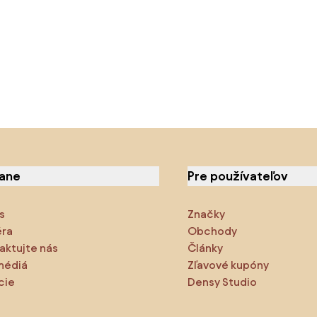
iane
Pre používateľov
s
Značky
éra
Obchody
aktujte nás
Články
médiá
Zľavové kupóny
cie
Densy Studio