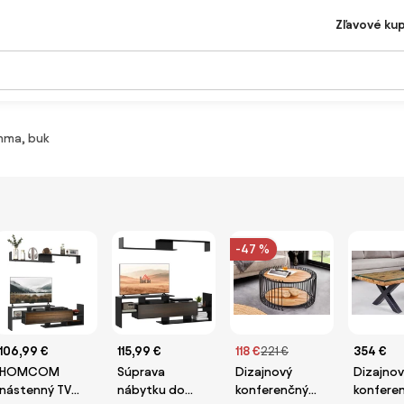
Zľavové ku
mma, buk
-47 %
106,99 €
115,99 €
118 €
221 €
354 €
HOMCOM
Súprava
Dizajnový
Dizajnov
nástenný TV
nábytku do
konferenčný
konfere