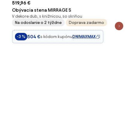
519,96 €
Obývacia stena MIRRAGE S
V dekore dub, s knižnicou, so skriňou
Na odoslanie o 2 týždne
Doprava zadarmo
504 €
s kódom kupónu
DNIMAXMAX
-3 %