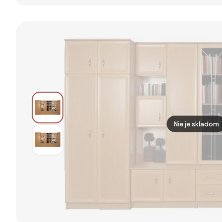
grafit/dub
200 cm so
Skrinka,
wotan, KEVIN
zásuvkami -
Štruktúra z
kasmír / čierne
Chladne
úchyty T-bar
Valcovanej
Ocele, 2 Skrinky
s 2
Nastaviteľnými
Policami,
Priemyselný
Dizajn, Nábytok
pre Televíziu,
Nie je skladom