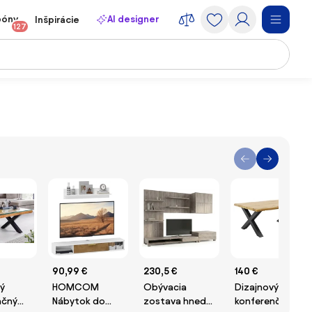
póny
AI designer
Inšpirácie
127
90,99 €
230,5 €
140 €
ý
HOMCOM
Obývacia
Dizajnový
nčný
Nábytok do
zostava hnedá
konferenčný