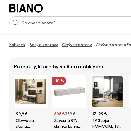
Preskočiť navigáciu, prejsť na obsah
Vstup pre vyhľadávanie
Preskočiť obsah, prejsť na pätu
Nábytok
Sety a zostavy
Obývacie steny
Obývacia stena E
Produkty, ktoré by sa Vám mohli páčiť
-10 %
99,9 €
305 €
339 €
171,99 €
Obývacia
Závesná RTV
TV Stojan
stena,
skrinka Lorini
HOMCOM, TV