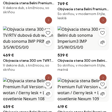
Obývacia stena Belini Premium
769 €
V dekore dub, s knižnicou, so
Full Version dub wotan / biely
Obývacia stena Belini Premium
skriňou
lesk + LED osvetlenie Nexum 103
So skriňou, v modernom štýle,
Full Version šedý antracit
lesklá
Glamour Wood / biely lesk+ LED
osvetlenie Nexum 3
469 €
539 €
Obývacia stena 300 cm TV/RTV
Obývacia stena 300 cm Belini
V dekore dub, s knižnicou, so
So skriňou, v modernom štýle,
dubová dub wotan dub
dub sonoma Imperium3 IMP
skriňou
matná
sonoma IMP PRIMO
3/5/W/DS/0/0
3/5/W/DS/0/0
459 €
419 €