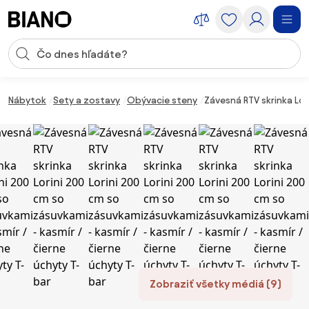
Preskočiť navigáciu, prejsť na obsah
Vstup pre vyhľadávanie
Preskočiť obsah, prejsť na pätu
Nábytok
Sety a zostavy
Obývacie steny
Závesná RTV skrinka Lor
Zobraziť všetky médiá (9)