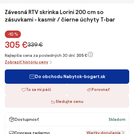
Závesná RTV skrinka Lorini 200 cm so
zásuvkami - kasmír / čierne úchyty T-bar
-10 %
305 €
339 €
Najlepšia cena za posledných 30 dní:
305 €
Zobraziť históriu ceny
Do obchodu Nabytok-bogart.sk
To sa mi páči
Porovnať
Sledujte cenu
Dostupnosť
Skladom
Doprava zadarmo
Všetky doručenia