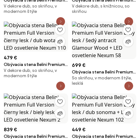
Obývacia stena Belini Premium
Obývacia stena Belini Premium
V dekore dub, so skriňou, v
V dekore dub, s knižnicou, so
Full Version dub wotan / čierny
Full Version dub wotan / čierny
modernom štýle
skriňou
lesk + LED osvetlenie Nexum 108
lesk + LED osvetlenie Nexum 109
479 €
Obývacia stena Belini Premium
699 €
V dekore dub, so skriňou, v
Full Version čierny lesk / dub
Obývacia stena Belini Premium
modernom štýle
wotan + LED osvetlenie Nexum
So skriňou, v modernom štýle,
Full Version biely lesk / šedý
110
lesklá
antracit Glamour Wood + LED
osvetlenie Nexum 58
839 €
449 €
Obývacia stena Belini Premium
Obývacia stena Belini Premium