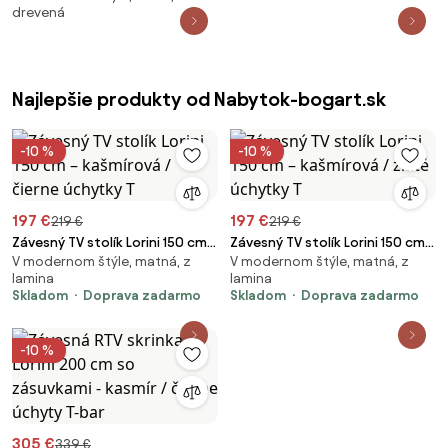
drevená
136
antracit Glamour Wood + LED
osvetlenie Nexum 40
Najlepšie produkty od Nabytok-bogart.sk
-10 %
-10 %
197 €
197 €
219 €
219 €
Závesný TV stolík Lorini 150 cm
Závesný TV stolík Lorini 150 cm
V modernom štýle, matná, z
V modernom štýle, matná, z
– kašmírová / čierne úchytky T
– kašmírová / zlaté úchytky T
lamina
lamina
Skladom
Doprava zadarmo
Skladom
Doprava zadarmo
-10 %
305 €
339 €