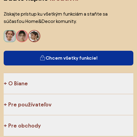
Získajte prístup ku všetkým funkciám a staňte sa
súčasťou Home&Decor komunity.
Chcem všetky funkcie!
O Biane
Pre používateľov
Pre obchody