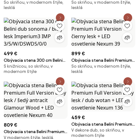
So skriňou, v modernom štýle,
So skriňou, v modernom štýle,
Full Version čierny lesk / biely
Full Version biely lesk / dub
lesklá
lesklá
lesk + LED osvetlenie Nexum 2
sonoma + LED osvetlenie Nexum
102
499 €
899 €
Obývacia stena 300 cm Belini
Obývacia stena Belini Premium
S knižnicou, so skriňou, v
So skriňou, v modernom štýle,
dub sonoma / biely lesk
Full Version čierny lesk + LED
modernom štýle
lesklá
Imperium3 IMP
osvetlenie Nexum 39
3/5/W/DSWDS/0/0
459 €
Obývacia stena Belini Premium
809 €
V dekore dub, so skriňou, v
Full Version biely lesk / dub
Obývacia stena Belini Premium
modernom štýle
wotan + LED osvetlenie Nexum
V modernom štýle, lesklá,
Full Version biely lesk / šedý