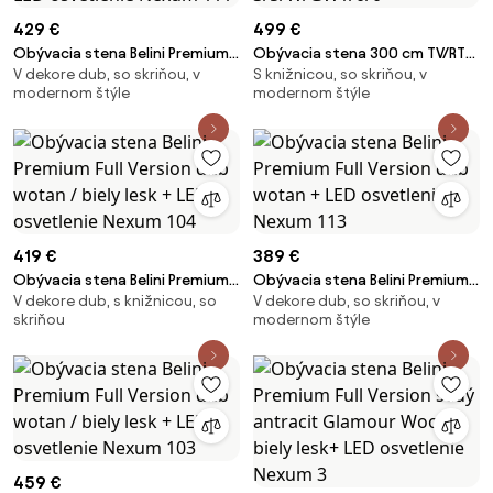
429 €
499 €
Obývacia stena Belini Premium
Obývacia stena 300 cm TV/RTV
V dekore dub, so skriňou, v
S knižnicou, so skriňou, v
Full Version šedý antracit
sivá antracit grafit IMP PRIMO
modernom štýle
modernom štýle
Glamour Wood + LED osvetlenie
3/5/W/GW1/0/0
Nexum 111
419 €
389 €
Obývacia stena Belini Premium
Obývacia stena Belini Premium
V dekore dub, s knižnicou, so
V dekore dub, so skriňou, v
Full Version dub wotan / biely
Full Version dub wotan + LED
skriňou
modernom štýle
lesk + LED osvetlenie Nexum 104
osvetlenie Nexum 113
459 €