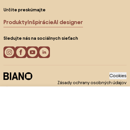
Určite preskúmajte
Produkty
Inšpirácie
AI designer
Sledujte nás na sociálnych sieťach
Cookies
Zásady ochrany osobných údajov
Podmienky používania
Vyberte krajinu
339 €
© 2026 Biano s.r.o.
Do obchodu
305 €