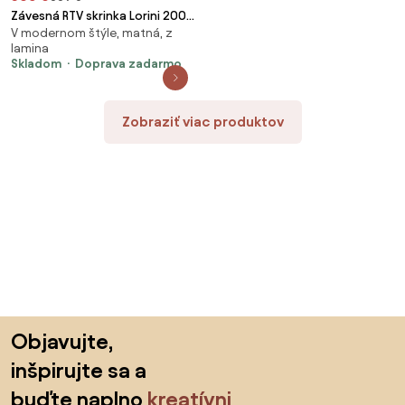
Závesná RTV skrinka Lorini 200
V modernom štýle, matná, z
cm so zásuvkami - kasmír /
lamina
čierne úchyty T-bar
Skladom
Doprava zadarmo
Zobraziť viac produktov
Preskočiť pätu, prejsť na začiatok stránky
Objavujte,
inšpirujte sa a
buďte naplno
kreatívni