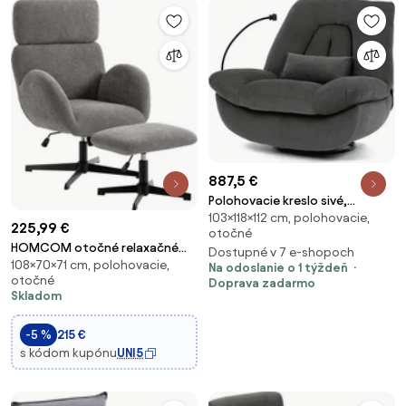
887,5 €
Polohovacie kreslo sivé,
103×118×112 cm, polohovacie,
elektrické TV-7089 GREY2
225,99 €
otočné
HOMCOM otočné relaxačné
Dostupné v 7 e-shopoch
108×70×71 cm, polohovacie,
kreslo s podnožkou, zamatový
Na odoslanie o 1 týždeň
otočné
Doprava zadarmo
vzhľad, nastaviteľná opierka
Skladom
hlavy a výška sedadla,
naklápacia funkcia, sivé | Aosom
-5 %
215 €
s kódom kupónu
UNI5