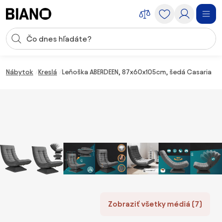
Preskočiť navigáciu, prejsť na obsah
Vstup pre vyhľadávanie
Preskočiť obsah, prejsť na pätu
Nábytok
Kreslá
Leňoška ABERDEEN, 87x60x105cm, šedá Casaria
Zobraziť všetky médiá (7)