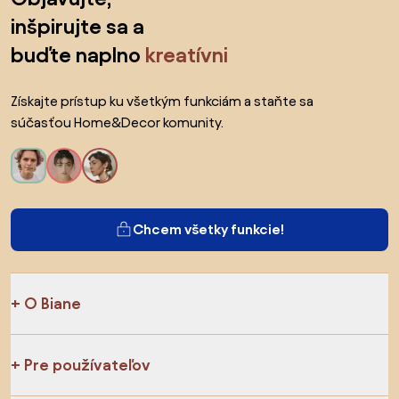
inšpirujte sa a
buďte naplno
kreatívni
Získajte prístup ku všetkým funkciám a staňte sa
súčasťou Home&Decor komunity.
Chcem všetky funkcie!
O Biane
Pre používateľov