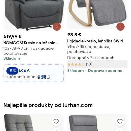
98,8 €
519,99 €
Hojdacie kreslo, leňoška SWING
HOMCOM Kreslo na ležanie
91×67×115 cm, hojdacie,
nosnosť 150kg, 67x115x91cm,
102×88×93 cm, rozkladacie,
Jednolôžková rozkladacia
polohovacie
sivá SongmicsHome
polohovacie
pohovka 150° nastaviteľný TV
Dostupné v 7 e-shopoch
Skladom
uholník kreslo s funkciou spania
(13)
pre obývačku, látka tmavá
Skladom
Doprava zadarmo
-5 %
494 €
šedá 93 x 88
s kódom kupónu
UNI5
Najlepšie produkty od Jurhan.com