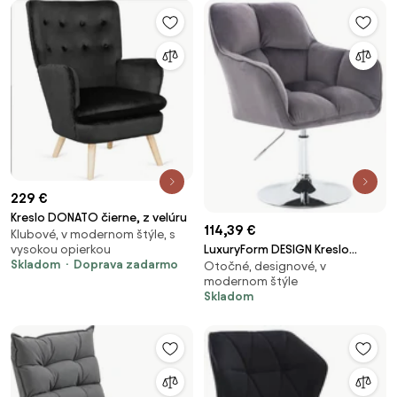
229 €
Kreslo DONATO čierne, z velúru
114,39 €
Klubové, v modernom štýle, s
LuxuryForm DESIGN Kreslo
vysokou opierkou
Skladom
Doprava zadarmo
Otočné, designové, v
AMALFI VELUR na striebornom
modernom štýle
tanieri - tmavo šedé
Skladom