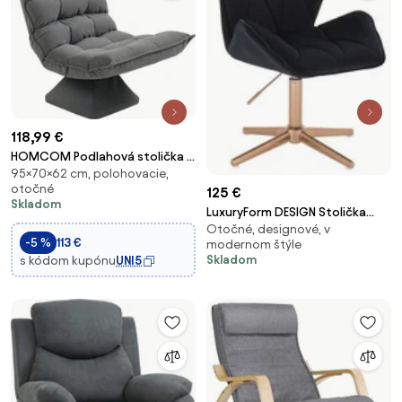
118,99 €
HOMCOM Podlahová stolička s
95×70×62 cm, polohovacie,
nastaviteľným operadlom,
otočné
125 €
otočná meditačná stolička so
Skladom
základňou, polstrovaný
LuxuryForm DESIGN Stolička
recliner, lenivá pohovka do
Otočné, designové, v
MILANO MAX VELUR na zlatom
-5 %
113 €
modernom štýle
obývacej izby, ka
kríži - čierna
Skladom
s kódom kupónu
UNI5