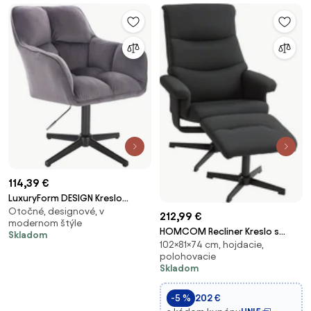
114,39 €
LuxuryForm DESIGN Kreslo
Otočné, designové, v
AMALFI VELUR na čiernom kríži -
212,99 €
modernom štýle
tmavo šedé
HOMCOM Recliner Kreslo s
Skladom
102×81×74 cm, hojdacie,
Ottomanom, Polstrované TV
polohovacie
Kreslo s Funkciou Otočenia,
Skladom
Hojdacím Mechanizmom a
Velvet Vzhľadom, do Obývacej
-5 %
202 €
Izby, Spálne, Čiern