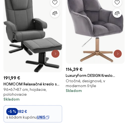
114,39 €
LuxuryForm DESIGN Kreslo
191,99 €
Otočné, designové, v
AMALFI VELUR na zlatom kríži -
HOMCOM Relaxačné kreslo s
modernom štýle
tmavo šedé
96×67×87 cm, hojdacie,
podnožkou, 360° otočné TV
Skladom
polohovacie
kreslo s nastaviteľným
Skladom
operadlom, sklápacou
funkciou, hojdačkou,
-5 %
182 €
zamatovým poťahom,
s kódom kupónu
UNI5
opierkou hlavy