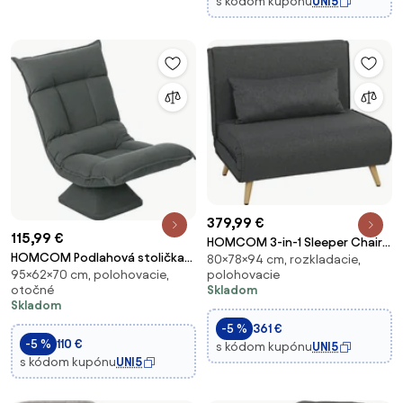
s kódom kupónu
UNI5
379,99 €
115,99 €
HOMCOM 3-in-1 Sleeper Chair
HOMCOM Podlahová stolička
80×78×94 cm, rozkladacie,
with Fold-Out Bed, Converts
polohovacie
95×62×70 cm, polohovacie,
360° Otáčacia podlahová
to 190 x 63 cm Single Bed,
Skladom
otočné
sedačka s 5-stupňovým
Adjustable Recline, Metal Legs,
Skladom
nastaviteľným operadlom,
Lumbar Pillow, Linen-Look Grey |
-5 %
361 €
skladacia podlahová pohovka,
Ao
-5 %
110 €
s kódom kupónu
UNI5
meditačná stolička s pol
s kódom kupónu
UNI5