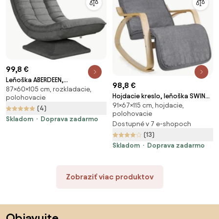
99,8 €
Leňoška ABERDEEN,
98,8 €
87×60×105 cm, rozkladacie,
87x60x105cm, šedá Casaria
Hojdacie kreslo, leňoška SWING
polohovacie
91×67×115 cm, hojdacie,
nosnosť 150kg, 67x115x91cm,
(4)
polohovacie
sivá SongmicsHome
Skladom
Doprava zadarmo
Dostupné v 7 e-shopoch
(13)
Skladom
Doprava zadarmo
Zobraziť viac produktov
Preskočiť pätu, prejsť na začiatok stránky
Objavujte,