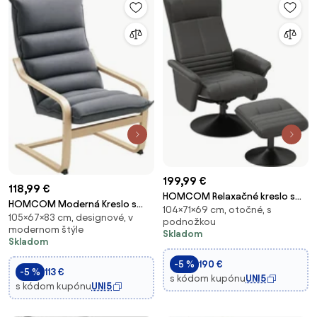
199,99 €
118,99 €
HOMCOM Relaxačné kreslo s
HOMCOM Moderná Kreslo s
104×71×69 cm, otočné, s
podnožkou, 360° otáčacie TV
105×67×83 cm, designové, v
Vysokým Operadlom,
podnožkou
relaxačné kreslo s čalúnenou
modernom štýle
Podrúčkami, Drevenými Nohami,
Skladom
mikrovláknovou textíliou pre
Skladom
Zamatovým Čalúnením pre
obývačku, čierne | Aosom
Spálňu, Obývačku - Šedé |
-5 %
190 €
-5 %
113 €
Aosom
s kódom kupónu
UNI5
s kódom kupónu
UNI5