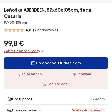
Leňoška ABERDEEN, 87x60x105cm, šedá
Casaria
Rozmery
87×60×105 cm
4,8
(4 hodnotenia)
99,8 €
Zobraziť históriu ceny
Do obchodu Jurhan.com
To sa mi páči
Porovnať
Sledujte cenu
Dostupnosť
Skladom
Doprava zadarmo
Všetky doručenia