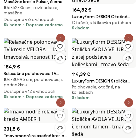
Masážne kreslo Pulsar, čierna
106×52×85 cm, rozkladacie,
164,82 €
masážne
LuxuryForm DESIGN Otočné
Dostupné v 6 e-shopoch
Otočné, s látkovým poťahom
kreslo AURORA VELUR na čiernom
Skladom
Doprava zadarmo
Skladom
tanieri - tmavo šedé
184,9 €
Relaxačné polohovacie TV
114,39 €
104×80×95 cm, polohovacie, s
kreslo VELORA — látka,
LuxuryForm DESIGN Stolička
podnožkou
tmavosivá, nosnosť 130 kg
Polohovacie, otočné, na
AVOLA VELUR na zlatej podstave
Dostupné v 12 e-shopoch
kolieskach
s kolieskami - tmavo šedá
Skladom
Doprava zadarmo
Skladom
331,5 €
Tmavomodré relaxačné kreslo