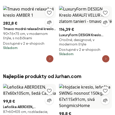
282,8 €
Tmavo modré relaxačné kreslo
114,39 €
90×76×75 cm, v modernom
AMBER 1
LuxuryForm DESIGN Kreslo
štýle, s nožičkami
Otočné, designové, v
AMALFI VELUR na zlatom tanieri -
Dostupné v 2 e-shopoch
modernom štýle
tmavo šedé
Skladom
Dostupné v 2 e-shopoch
Skladom
Najlepšie produkty od Jurhan.com
99,8 €
Leňoška ABERDEEN,
87×60×105 cm, rozkladacie,
87x60x105cm, šedá Casaria
98,8 €