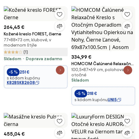
264,45 €
Kožené kreslo FOREST, čierne
77×88×73 cm, klubové, v
modernom štýle
(1)
334,99 €
Skladom
Doprava zadarmo
HOMCOM Čalúnené Relaxačné
100,5×87×69 cm, polohovacie,
Kreslo s Otočným Operadlom a
-5 %
251 €
otočné
Vytiahiteľnou Opierkou na
s kódom kupónu
Skladom
Nohy, Čierne Ľanové,
KB2BSKB2608
69x87x100.5cm | Aosom
-5 %
318 €
s kódom kupónu
UNI5
455,04 €