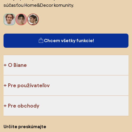
súčasťou Home&Decor komunity.
Chcem všetky funkcie!
O Biane
Pre používateľov
Pre obchody
Určite preskúmajte