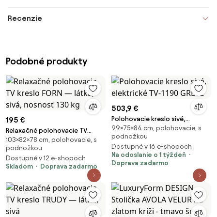
Recenzie
Podobné produkty
503,9 €
Polohovacie kreslo sivé,
195 €
99×75×84 cm, polohovacie, s
elektrické TV-1190 GREY2
Relaxačné polohovacie TV
podnožkou
103×82×78 cm, polohovacie, s
kreslo FORN — látka, sivá,
Dostupné v 16 e-shopoch
podnožkou
nosnosť 130 kg
Na odoslanie o 1 týždeň
Dostupné v 12 e-shopoch
Doprava zadarmo
Skladom
Doprava zadarmo