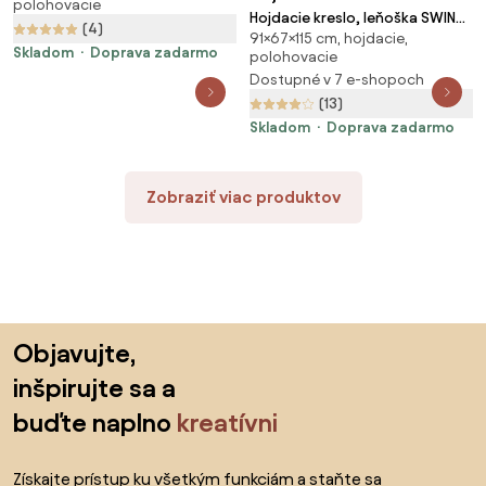
polohovacie
Hojdacie kreslo, leňoška SWING
(4)
91×67×115 cm, hojdacie,
nosnosť 150kg, 67x115x91cm,
Skladom
Doprava zadarmo
polohovacie
sivá SongmicsHome
Dostupné v 7 e-shopoch
(13)
Skladom
Doprava zadarmo
Zobraziť viac produktov
Preskočiť pätu, prejsť na začiatok stránky
Objavujte,
inšpirujte sa a
buďte naplno
kreatívni
Získajte prístup ku všetkým funkciám a staňte sa