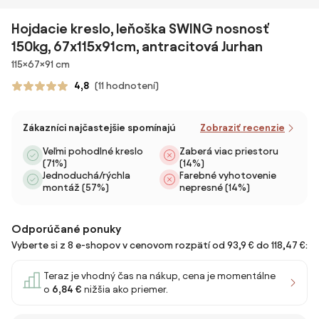
Hojdacie kreslo, leňoška SWING nosnosť
150kg, 67x115x91cm, antracitová Jurhan
Rozmery
115×67×91 cm
4,8
(11 hodnotení)
Zákazníci najčastejšie spomínajú
Zobraziť recenzie
Veľmi pohodlné kreslo
Zaberá viac priestoru
(71%)
(14%)
Jednoduchá/rýchla
Farebné vyhotovenie
montáž (57%)
nepresné (14%)
Odporúčané ponuky
Vyberte si z 8 e-shopov v cenovom rozpätí od 93,9 € do 118,47 €:
Teraz je vhodný čas na nákup, cena je momentálne
o
6,84 €
nižšia ako priemer.