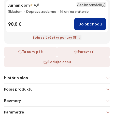
Viac informácií
Jurhan.com
4,8
Skladom
Doprava zadarmo
14 dní na vrátenie
98,8 €
Do obchodu
Zobraziť všetky ponuky (8)
To sa mi páči
Porovnať
Sledujte cenu
História cien
Popis produktu
Rozmery
Parametre