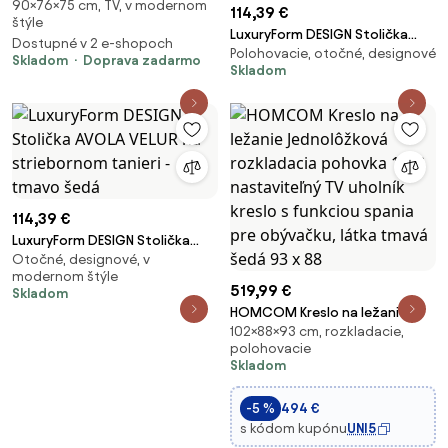
90×76×75 cm, TV, v modernom
AMBER 1
114,39 €
štýle
LuxuryForm DESIGN Stolička
Dostupné v 2 e-shopoch
Polohovacie, otočné, designové
AVOLA VELUR na čiernom tanieri
Skladom
Doprava zadarmo
Skladom
- tmavo šedá
114,39 €
LuxuryForm DESIGN Stolička
Otočné, designové, v
AVOLA VELUR na striebornom
modernom štýle
tanieri - tmavo šedá
519,99 €
Skladom
HOMCOM Kreslo na ležanie
102×88×93 cm, rozkladacie,
Jednolôžková rozkladacia
polohovacie
pohovka 150° nastaviteľný TV
Skladom
uholník kreslo s funkciou spania
pre obývačku, látka tmavá
-5 %
494 €
šedá 93 x 88
s kódom kupónu
UNI5