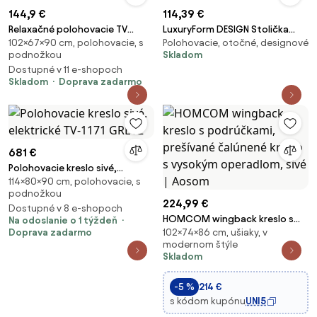
144,9 €
114,39 €
Relaxačné polohovacie TV
LuxuryForm DESIGN Stolička
102×67×90 cm, polohovacie, s
Polohovacie, otočné, designové
kreslo TRUDY — látka, sivá
AVOLA VELUR na zlatom kríži -
podnožkou
Skladom
tmavo šedá
Dostupné v 11 e-shopoch
Skladom
Doprava zadarmo
681 €
Polohovacie kreslo sivé,
114×80×90 cm, polohovacie, s
elektrické TV-1171 GREY2
podnožkou
224,99 €
Dostupné v 8 e-shopoch
HOMCOM wingback kreslo s
Na odoslanie o 1 týždeň
Doprava zadarmo
102×74×86 cm, ušiaky, v
podrúčkami, prešívané
modernom štýle
čalúnené kreslo s vysokým
Skladom
operadlom, sivé | Aosom
-5 %
214 €
s kódom kupónu
UNI5