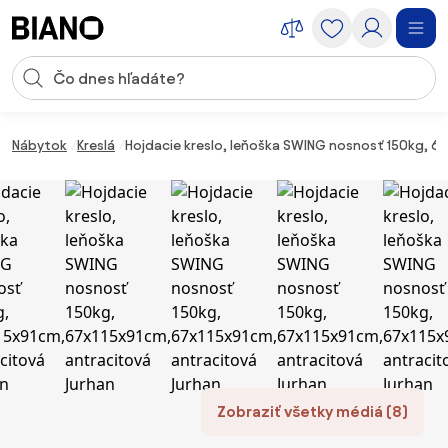
Preskočiť navigáciu, prejsť na obsah
Vstup pre vyhľadávanie
Preskočiť obsah, prejsť na pätu
Nábytok
Kreslá
Hojdacie kreslo, leňoška SWING nosnosť 150kg, 67
Zobraziť všetky médiá (8)