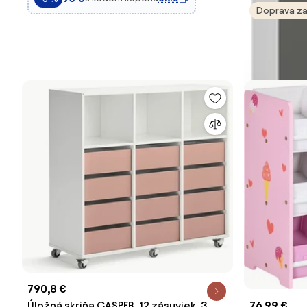
Doprava z
790,8 €
76,99 €
Úložná skriňa CASPER, 12 zásuviek, 3