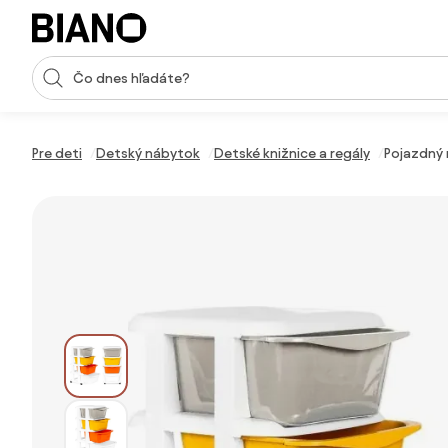
Preskočiť navigáciu, prejsť na obsah
Vstup pre vyhľadávanie
Preskočiť obsah, prejsť na pätu
Pre deti
Detský nábytok
Detské knižnice a regály
Pojazdný 