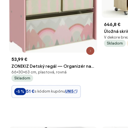
646,8 €
Úložná skri
V dekore brez
priehradie
Skladom
53,99 €
ZONEKIZ Detský regál — Organizér na
66×30×63 cm, plastová, rovná
hračky so 6 odnímateľnými látkovými
Skladom
boxami, ružový, 63 x 30 x 66 cm |
Aosom
51 €
s kódom kupónu
UNI5
-5 %