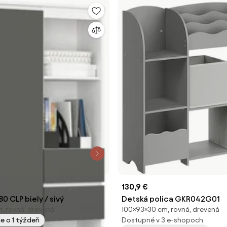
130,9 €
0 CLP biely / sivý
Detská polica GKR042G01
, rovná, drevená
100×93×30 cm, rovná, drevená
e o 1 týždeň
Dostupné v 3 e-shopoch