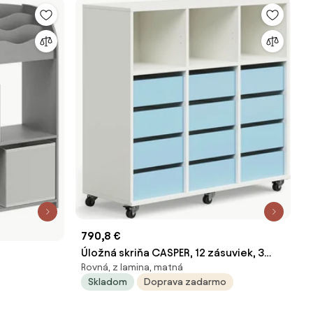
790,8 €
Úložná skriňa CASPER, 12 zásuviek, 3
Rovná, z lamina, matná
priehradky, biela, modrá
Skladom
Doprava zadarmo