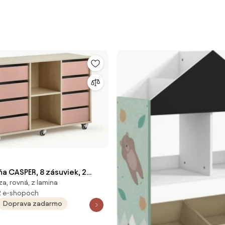
ňa CASPER, 8 zásuviek, 2
a, rovná, z lamina
, breza, tmavoružová
2 e-shopoch
Doprava zadarmo