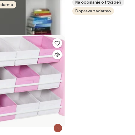
Na odoslanie o 1 týždeň
adarmo
Doprava zadarmo