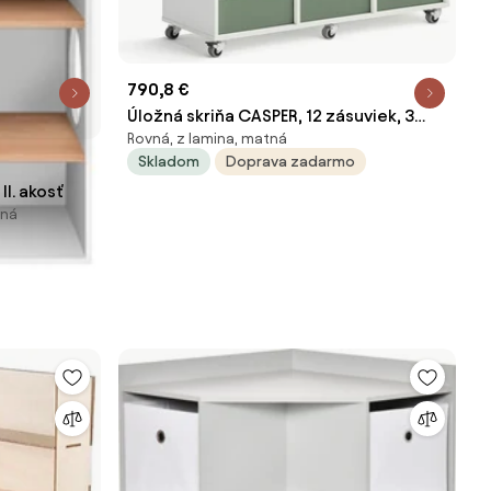
790,8 €
Úložná skriňa CASPER, 12 zásuviek, 3
Rovná, z lamina, matná
priehradky, biela, tmavozelená
Skladom
Doprava zadarmo
I. akosť
vná