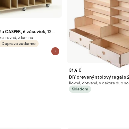
ňa CASPER, 6 zásuviek, 12
a, rovná, z lamina
k, breza, tmavoružová
Doprava zadarmo
31,4 €
DIY drevený stolový regál s
Rovná, drevená, v dekore dub 
JY-39 Svetlé drevo
Skladom