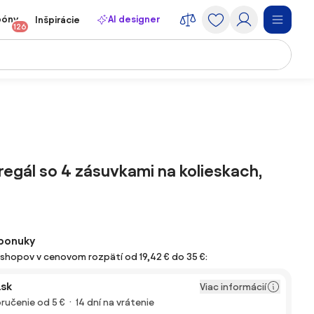
póny
AI designer
Inšpirácie
126
regál so 4 zásuvkami na kolieskach,
ponuky
e-shopov v cenovom rozpätí od 19,42 € do 35 €:
sk
Viac informácií
ručenie od 5 €
14 dní na vrátenie