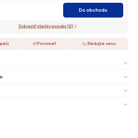
Do obchodu
Zobraziť všetky ponuky (2)
 páči
Porovnať
Sledujte cenu
u