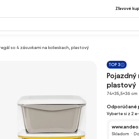
Zľavové ku
regál so 4 zásuvkami na kolieskach, plastový
TOP 3
Pojazdný 
plastový
Rozmery
74×35,5×36 cm
Odporúčané 
Vyberte si z 2 
www.andeo.
Skladom
Do