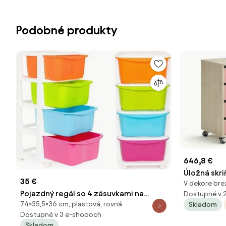
Podobné produkty
646,8 €
Úložná skri
35 €
V dekore brez
priehradky
Pojazdný regál so 4 zásuvkami na
Dostupné v 
74×35,5×36 cm, plastová, rovná
Skladom
kolieskach, plastový
Dostupné v 3 e-shopoch
Skladom