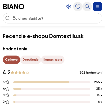
Preskočiť navigáciu, prejsť na obsah
Vstup pre vyhľadávanie
Preskočiť obsah, prejsť na pätu
Recenzie e-shopu Domtextilu.sk
Obchody
Domtextilu.sk
Recenzie
hodnotenia
Celkovo
Doručenie
Komunikácia
4.2
362 hodnotení
5
265 x
4
35 x
3
14 x
2
6 x