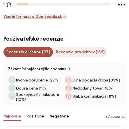
1
42 x
Viac informácií o Domtextilu.sk
Používateľské recenzie
Recenzie e-shopu (97)
Recenzie produktov (162)
Zákazníci najčastejšie spomínajú
Rýchle doručenie (29%)
Dlhá dodacia doba (35%)
Dobrá cena (11%)
Nedodaný tovar (18%)
Spokojnosť s nákupom
Slabá komunikácia (11%)
(10%)
Najnovšie
Pozitívne
Negatívne
97 recenzií