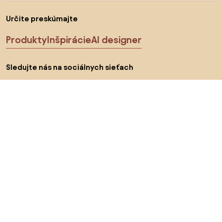
Určite preskúmajte
Produkty
Inšpirácie
AI designer
Sledujte nás na sociálnych sieťach
Cookies
Zásady ochrany osobných údajov
Podmienky používania
Vyberte krajinu
© 2026 Biano s.r.o.