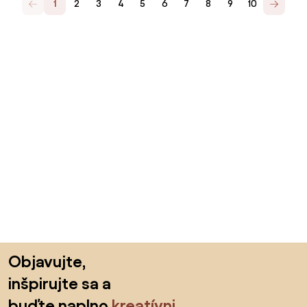
1
2
3
4
5
6
7
8
9
10
Preskočiť pätu, prejsť na začiatok stránky
Objavujte,
inšpirujte sa a
buďte naplno
kreatívni