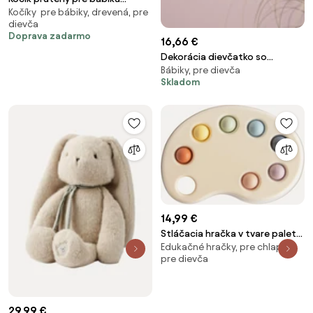
Kočíky pre bábiky, drevená, pre
bielený Nukke III.š. 44x hl. 26 x v.
dievča
16/38(cm)
Doprava zadarmo
16,66 €
Dekorácia dievčatko so
Bábiky, pre dievča
zajačikom a kačičkou - 10*6*15
Skladom
cm
14,99 €
Stláčacia hračka v tvare palety
Edukačné hračky, pre chlapca,
Multi
pre dievča
29,99 €