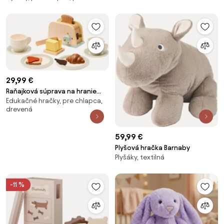
29,99 €
Raňajková súprava na hranie
Edukačné hračky, pre chlapca,
Mini
drevená
59,99 €
Plyšová hračka Barnaby
Plyšáky, textilná
-11 %