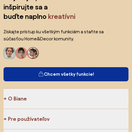
inšpirujte sa a
buďte naplno
kreatívni
Získajte prístup ku všetkým funkciám a staňte sa
súčasťou Home&Decor komunity.
Chcem všetky funkcie!
O Biane
Pre používateľov