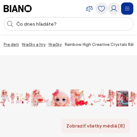
Preskočiť navigáciu, prejsť na obsah
Vstup pre vyhľadávanie
Preskočiť obsah, prejsť na pätu
Pre deti
Hračky a hry
Hračky
Rainbow High Creative Crystals Bábik
Zobraziť všetky médiá (8)