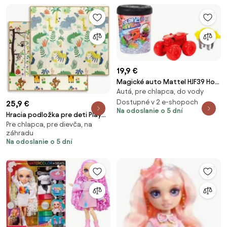
19,9 €
Magické auto Mattel HJF39 Hot
Autá, pre chlapca, do vody
Wheels Monster Trucks Color
Reveal
Dostupné v 2 e-shopoch
25,9 €
Na odoslanie o 5 dní
Hracia podložka pre deti Play
Pre chlapca, pre dievča, na
Savanna and Tree T1
záhradu
Na odoslanie o 5 dní