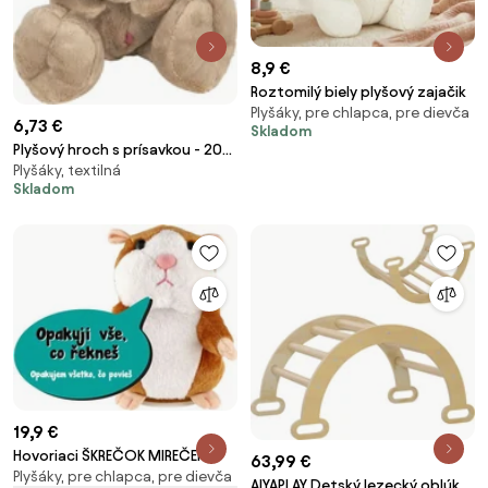
8,9 €
Roztomilý biely plyšový zajačik
Plyšáky, pre chlapca, pre dievča
6,73 €
Skladom
Plyšový hroch s prísavkou - 20
Plyšáky, textilná
cm
Skladom
19,9 €
Hovoriaci ŠKREČOK MIREČEK
63,99 €
Plyšáky, pre chlapca, pre dievča
AIYAPLAY Detský lezecký oblúk,