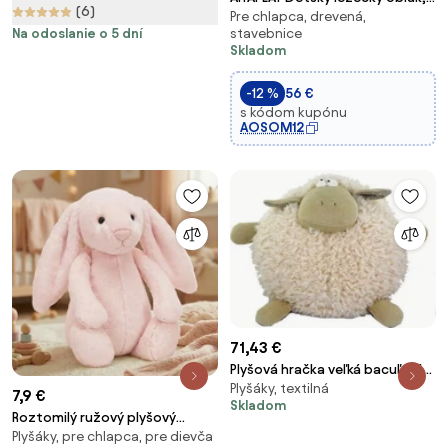
(6)
Pre chlapca, drevená,
Detský oblúk, Detský kurz
Na odoslanie o 5 dní
stavebnice
motorických zručností, Indoor
Skladom
drevený rocking herný priestor
pre chlapcov a dievčatá, Deti
-12 %
56 €
18
s kódom kupónu
AOSOM12
71,43 €
Plyšová hračka veľká bacuľatá
Plyšáky, textilná
ovečka - 50 * 30 * 32cm
7,9 €
Skladom
Roztomilý ružový plyšový
Plyšáky, pre chlapca, pre dievča
zajačik