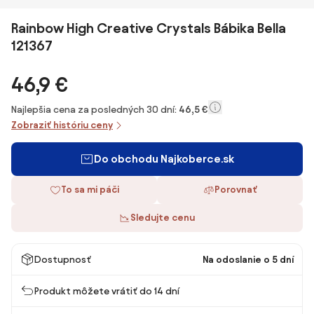
Rainbow High Creative Crystals Bábika Bella
121367
46,9 €
Najlepšia cena za posledných 30 dní:
46,5 €
Zobraziť históriu ceny
Do obchodu Najkoberce.sk
To sa mi páči
Porovnať
Sledujte cenu
Dostupnosť
Na odoslanie o 5 dní
Produkt môžete vrátiť do 14 dní