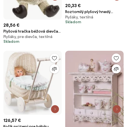
20,33 €
Roztomilý plyšový hnedý
Plyšáky, textilná
zajačik Jojo - 36 cm
Skladom
28,56 €
Plyšová hračka béžová dievča
Plyšáky, pre dievča, textilná
Los Venda - 17 * 14 * 36cm
Skladom
126,57 €
Kočík prútený pre bábiku