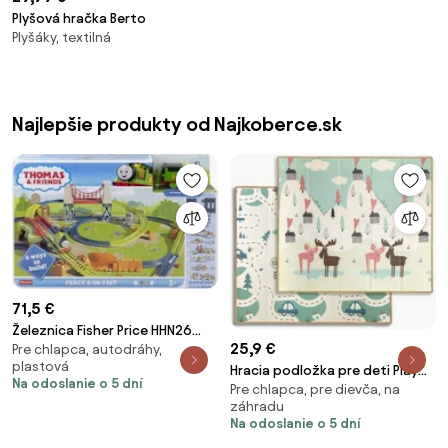
Plyšová hračka Berto
Plyšáky, textilná
Najlepšie produkty od Najkoberce.sk
71,5 €
Železnica Fisher Price HHN26
25,9 €
Pre chlapca, autodráhy,
Thomas & friends
plastová
Hracia podložka pre deti Play
Na odoslanie o 5 dní
Pre chlapca, pre dievča, na
Pastel Deer T1
záhradu
Na odoslanie o 5 dní