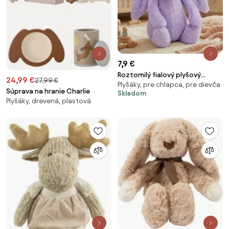
7,9 €
Roztomilý fialový plyšový
24,99 €
27,99 €
Plyšáky, pre chlapca, pre dievča
zajačik
Súprava na hranie Charlie
Skladom
Plyšáky, drevená, plastová