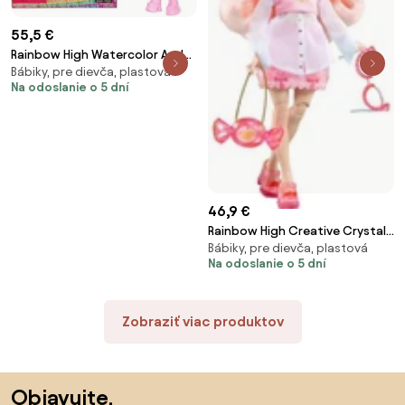
55,5 €
Rainbow High Watercolor And
Bábiky, pre dievča, plastová
Create Bábika 507581
Na odoslanie o 5 dní
46,9 €
Rainbow High Creative Crystals
Bábiky, pre dievča, plastová
Bábika Bella 121367
Na odoslanie o 5 dní
Zobraziť viac produktov
Preskočiť pätu, prejsť na začiatok stránky
Objavujte,