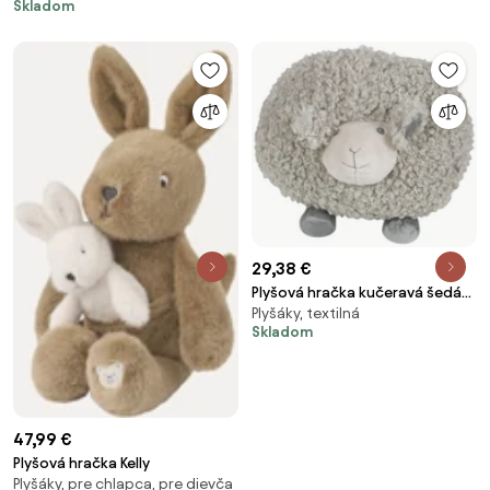
Skladom
29,38 €
Plyšová hračka kučeravá šedá
Plyšáky, textilná
veľká ovečka 20cm - 22 * ​​20 *
Skladom
17cm
47,99 €
Plyšová hračka Kelly
Plyšáky, pre chlapca, pre dievča