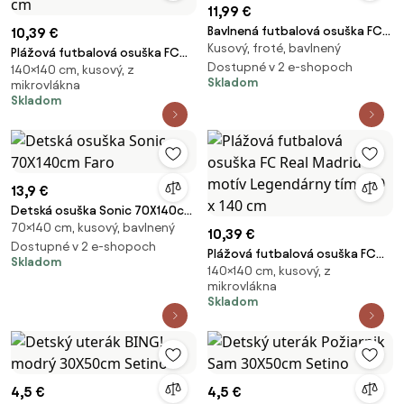
11,99 €
Bavlnená futbalová osuška FC
10,39 €
Kusový, froté, bavlnený
Barcelona - Racing
Plážová futbalová osuška FC
Dostupné v 2 e-shopoch
140×140 cm, kusový, z
Real Madrid – motív Crest Navy
Skladom
mikrovlákna
- 70x140 cm
Skladom
13,9 €
Detská osuška Sonic 70X140cm
70×140 cm, kusový, bavlnený
Faro
10,39 €
Dostupné v 2 e-shopoch
Plážová futbalová osuška FC
Skladom
140×140 cm, kusový, z
Real Madrid – motív
mikrovlákna
Legendárny tím - 70 x 140 cm
Skladom
4,5 €
4,5 €