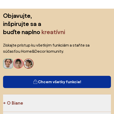
Preskočiť pätu, prejsť na začiatok stránky
Objavujte,
inšpirujte sa a
buďte naplno
kreatívni
Získajte prístup ku všetkým funkciám a staňte sa
súčasťou Home&Decor komunity.
Chcem všetky funkcie!
O Biane