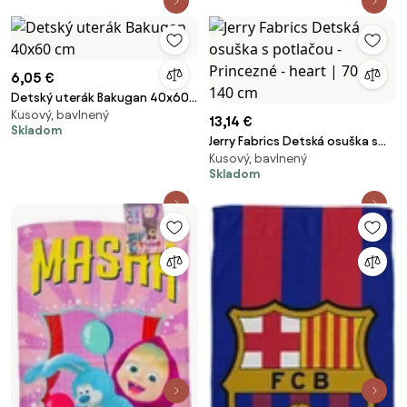
6,05 €
Detský uterák Bakugan 40x60
Kusový, bavlnený
cm
13,14 €
Skladom
Jerry Fabrics Detská osuška s
Kusový, bavlnený
potlačou - Princezné - heart |
Skladom
70 x 140 cm