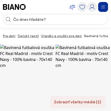
Preskočiť navigáciu, prejsť na obsah
Vstup pre vyhľadávanie
Preskočiť obsah, prejsť na pätu
Pre deti
Detský textil
Uteráky a osušky pre deti
Bavlnená futbalo
Zobraziť všetky médiá (2)