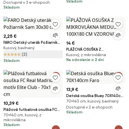
Skladom
Dostupné v 3 e-shopoch
Skladom
2,25 €
FARO Detský uterák Požiarnik
14 €
Kusový, bavlnený
Sam 30x30 cm
PLÁŽOVÁ OSUŠKA Z
(2)
Kusový, z mikrovlákna
MIKROVLÁKNA MEDUSA 100X180
Na odoslanie o 2 dni
Skladom
CM VZOROVANÁ
13,9 €
Detská osuška Bluey 70X140cm
70×140 cm, kusový, bavlnený
Faro
10,39 €
Dostupné v 2 e-shopoch
Plážová futbalová osuška FC
Skladom
70×140 cm, kusový, z
Real Madrid – motív Elite Club -
mikrovlákna
70x140 cm
Skladom