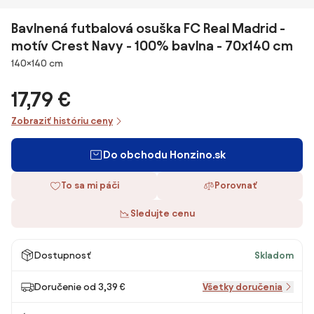
Bavlnená futbalová osuška FC Real Madrid -
motív Crest Navy - 100% bavlna - 70x140 cm
Rozmery
140×140 cm
17,79 €
Zobraziť históriu ceny
Do obchodu Honzino.sk
To sa mi páči
Porovnať
Sledujte cenu
Dostupnosť
Skladom
Doručenie od 3,39 €
Všetky doručenia