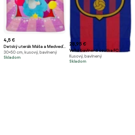
4,5 €
28,95 €
Detský uterák Máša a Medveď
Veľká bavlnená osuška FC
30×50 cm, kusový, bavlnený
30X50cm Setino
Kusový, bavlnený
Barcelona - motív Blaugrana -
Skladom
Skladom
100 x 180 cm