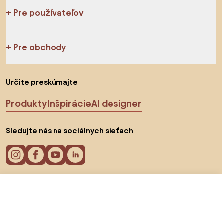
Pre používateľov
Pre obchody
Určite preskúmajte
Produkty
Inšpirácie
AI designer
Sledujte nás na sociálnych sieťach
17,79 €
Do obchodu
Cookies
Zásady ochrany osobných údajov
Podmienky používania