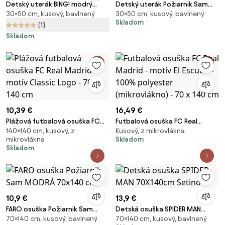
Detský uterák BING! modrý
Detský uterák Požiarnik Sam
30×50 cm, kusový, bavlnený
30×50 cm, kusový, bavlnený
30X50cm Setino
30X50cm Setino
Skladom
(1)
Skladom
10,39 €
16,49 €
Plážová futbalová osuška FC
Futbalová osuška FC Real
140×140 cm, kusový, z
Kusový, z mikrovlákna
Real Madrid – motív Classic
Madrid - motív El Escudo - 100%
mikrovlákna
Skladom
Logo - 70 x 140 cm
polyester (mikrovlákno) - 70 x
Skladom
140 cm
10,9 €
13,9 €
FARO osuška Požiarnik Sam
Detská osuška SPIDER MAN
70×140 cm, kusový, bavlnený
70×140 cm, kusový, bavlnený
MODRÁ 70x140 cm
70X140cm Setino