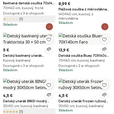
Bavlnená detská osuška 70x140
8,99 €
70×140 cm, kusový, froté
cm Bing "Hoppity" – Jerry
Plážová osuška z mikrovlákna
Fabrics
Dostupné v 3 e-shopoch
140×140 cm, kusový, z
Kuromi &amp; Hello Kitty -
mikrovlákna
(1)
70x140 cm
Skladom
Skladom
5 €
13,9 €
Detský bavlnený uterák
Detská osuška Bluey 70X140cm
Kusový, bavlnený
70×140 cm, kusový, bavlnený
Traktorista 30 × 50 cm
Faro
Dostupné v 3 e-shopoch
Dostupné v 2 e-shopoch
Skladom
Skladom
4,5 €
4,5 €
Detský uterák BING! modrý
Detský uterák Frozen ružový
30×50 cm, kusový, bavlnený
30×50 cm, kusový, bavlnený
30X50cm Setino
30X50cm Setino
Skladom
(1)