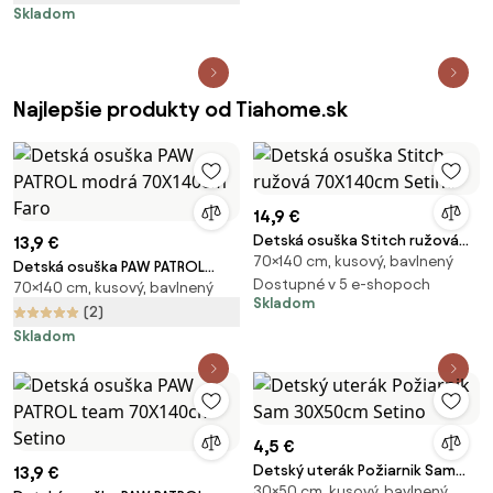
Skladom
Najlepšie produkty od Tiahome.sk
14,9 €
Detská osuška Stitch ružová
13,9 €
70×140 cm, kusový, bavlnený
70X140cm Setino
Detská osuška PAW PATROL
Dostupné v 5 e-shopoch
70×140 cm, kusový, bavlnený
modrá 70X140cm Faro
Skladom
(2)
Skladom
4,5 €
Detský uterák Požiarnik Sam
13,9 €
30×50 cm, kusový, bavlnený
30X50cm Setino