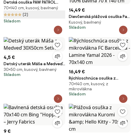
Detská osuška PAW PATROL
70×140 cm, kusový, bavlnený
modrá 70X140cm Faro
14,49 €
(2)
Dievčenská plážová osuška Paw
Skladom
Kusový, bavlnený
Patrol - Tlapková patrola -
Skladom
motív Skye Adventure Bay Hero
- 100% bavlna 70 x 140 cm
4,5 €
Detský uterák Máša a Medveď
30×50 cm, kusový, bavlnený
30X50cm Setino
16,49 €
Skladom
Rýchloschnúca osuška z
70×140 cm, kusový, z
mikrovlákna FC Barcelona -
mikrovlákna
Lamine Yamal 2026 - 70x140 cm
Skladom
9 €