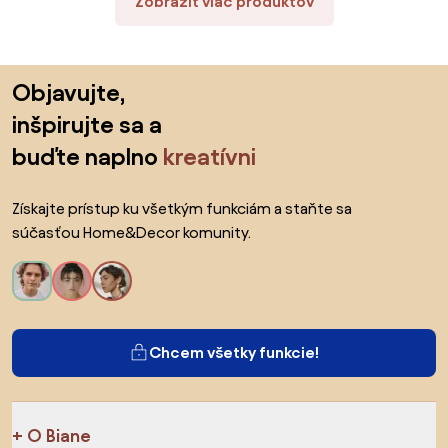
Zobraziť viac produktov
Preskočiť pätu, prejsť na začiatok stránky
Objavujte,
inšpirujte sa a
buďte naplno
kreatívni
Získajte prístup ku všetkým funkciám a staňte sa
súčasťou Home&Decor komunity.
Chcem všetky funkcie!
O Biane