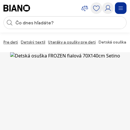
Preskočiť navigáciu, prejsť na obsah
Vstup pre vyhľadávanie
Preskočiť obsah, prejsť na pätu
Pre deti
Detský textil
Uteráky a osušky pre deti
Detská osuška F