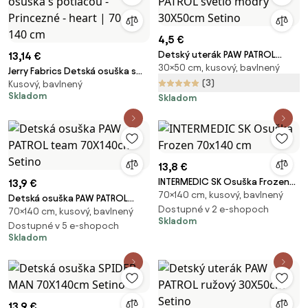
4,5 €
Detský uterák PAW PATROL
13,14 €
30×50 cm, kusový, bavlnený
svetlo modrý 30X50cm Setino
Jerry Fabrics Detská osuška s
(3)
Kusový, bavlnený
potlačou - Princezné - heart |
Skladom
Skladom
70 x 140 cm
13,8 €
INTERMEDIC SK Osuška Frozen
13,9 €
70×140 cm, kusový, bavlnený
70x140 cm
Detská osuška PAW PATROL
Dostupné v 2 e-shopoch
70×140 cm, kusový, bavlnený
team 70X140cm Setino
Skladom
Dostupné v 5 e-shopoch
Skladom
13,9 €