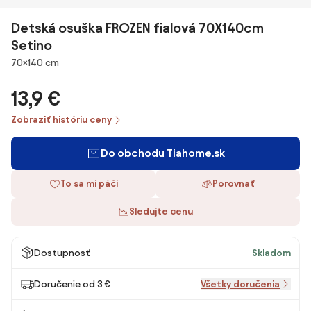
Detská osuška FROZEN fialová 70X140cm
Setino
Rozmery
70×140 cm
13,9 €
Zobraziť históriu ceny
Do obchodu Tiahome.sk
To sa mi páči
Porovnať
Sledujte cenu
Dostupnosť
Skladom
Doručenie od 3 €
Všetky doručenia