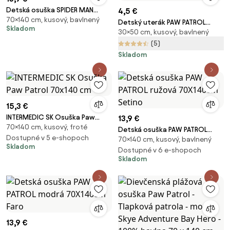
Detská osuška SPIDER MAN
4,5 €
70×140 cm, kusový, bavlnený
70X140cm Setino
Detský uterák PAW PATROL
Skladom
30×50 cm, kusový, bavlnený
ružový 30X50cm Setino
(5)
Skladom
15,3 €
INTERMEDIC SK Osuška Paw
13,9 €
70×140 cm, kusový, froté
Patrol 70x140 cm
Detská osuška PAW PATROL
Dostupné v 5 e-shopoch
70×140 cm, kusový, bavlnený
ružová 70X140cm Setino
Skladom
Dostupné v 6 e-shopoch
Skladom
13,9 €