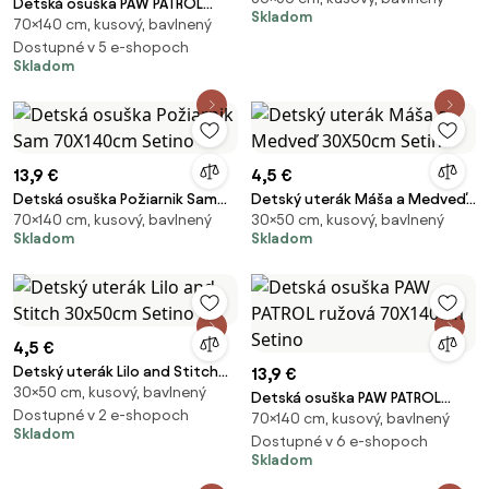
Detská osuška PAW PATROL
Skladom
70×140 cm, kusový, bavlnený
team 70X140cm Setino
Dostupné v 5 e-shopoch
Skladom
13,9 €
4,5 €
Detská osuška Požiarnik Sam
Detský uterák Máša a Medveď
70×140 cm, kusový, bavlnený
30×50 cm, kusový, bavlnený
70X140cm Setino
30X50cm Setino
Skladom
Skladom
4,5 €
Detský uterák Lilo and Stitch
13,9 €
30×50 cm, kusový, bavlnený
30x50cm Setino
Detská osuška PAW PATROL
Dostupné v 2 e-shopoch
70×140 cm, kusový, bavlnený
ružová 70X140cm Setino
Skladom
Dostupné v 6 e-shopoch
Skladom