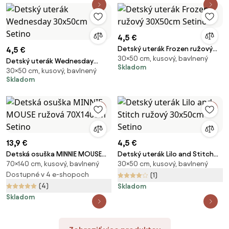
4,5 €
Detský uterák Frozen ružový
4,5 €
30×50 cm, kusový, bavlnený
30X50cm Setino
Detský uterák Wednesday
Skladom
30×50 cm, kusový, bavlnený
30x50cm Setino
Skladom
13,9 €
4,5 €
Detská osuška MINNIE MOUSE
Detský uterák Lilo and Stitch
70×140 cm, kusový, bavlnený
30×50 cm, kusový, bavlnený
ružová 70X140cm Setino
ružový 30x50cm Setino
Dostupné v 4 e-shopoch
(1)
(4)
Skladom
Skladom