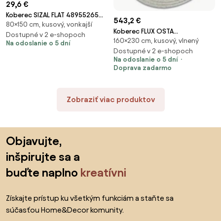
29,6 €
Koberec SIZAL FLAT 48955265
543,2 €
80×150 cm, kusový, vonkajší
geometrický, béžový /
Koberec FLUX OSTA
naturálny
Dostupné v 2 e-shopoch
160×230 cm, kusový, vlnený
461.67.AE503 sivý ovál
Na odoslanie o 5 dní
Dostupné v 2 e-shopoch
Na odoslanie o 5 dní
Doprava zadarmo
Zobraziť viac produktov
Preskočiť pätu, prejsť na začiatok stránky
Objavujte,
inšpirujte sa a
buďte naplno
kreatívni
Získajte prístup ku všetkým funkciám a staňte sa
súčasťou Home&Decor komunity.