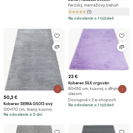
Perzský, metrážový, behúň
(1)
Na odoslanie o 1 týždeň
23 €
Koberec SILK orgován
80×150 cm, kusový, s dlhým
vlasom
50,3 €
Dostupné v 2 e-shopoch
Koberec SIERRA G5013 sivý
Na odoslanie o 1 týždeň
120×170 cm, tkaný, kusový
Na odoslanie o 5 dní