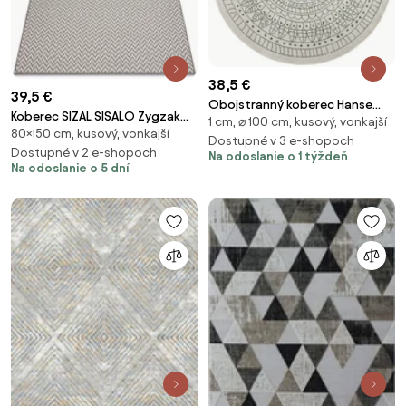
38,5 €
39,5 €
Obojstranný koberec Hanse
Koberec SIZAL SISALO Zygzak
1 cm, ⌀ 100 cm, kusový, vonkajší
Home Twin Porto zelený /
80×150 cm, kusový, vonkajší
2901 krém / taupe
krémový kruh
Dostupné v 3 e-shopoch
Dostupné v 2 e-shopoch
Na odoslanie o 1 týždeň
Na odoslanie o 5 dní