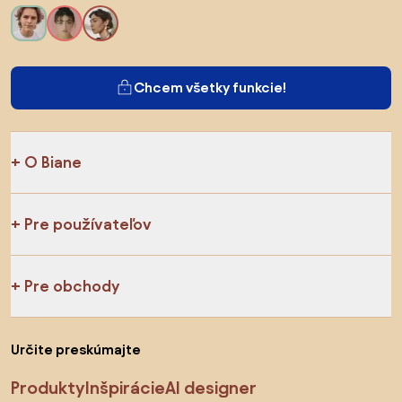
Chcem všetky funkcie!
O Biane
Pre používateľov
Pre obchody
Určite preskúmajte
Produkty
Inšpirácie
AI designer