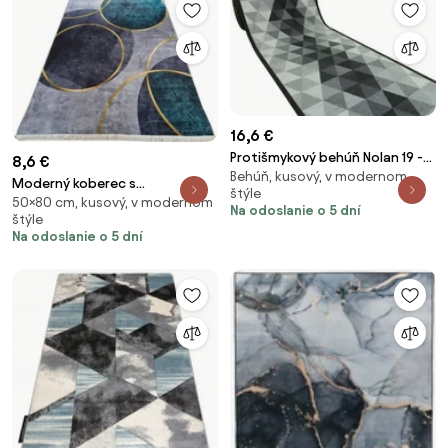
16,6 €
Protišmykový behúň Nolan 19 -
8,6 €
Behúň, kusový, v modernom
sivý
Moderný koberec s
štýle
50×80 cm, kusový, v modernom
geometrickým vzorom VELVET
Na odoslanie o 5 dní
štýle
M388 – sivá/hnedá/navy
Na odoslanie o 5 dní
Rozmer: 50x80 cm