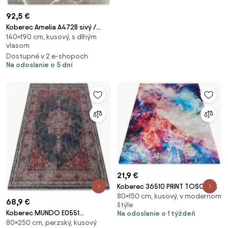
92,5 €
Koberec Amelia A472B sivý /
140×190 cm, kusový, s dlhým
žltý, polkruhy / mramor
vlasom
Dostupné v 2 e-shopoch
Na odoslanie o 5 dní
21,9 €
Koberec 36510 PRINT TOSCANA
80×150 cm, kusový, v modernom
68,9 €
štýle
Koberec MUNDO E0551
Na odoslanie o 1 týždeň
80×250 cm, perzský, kusový
ornament, ramka vintage