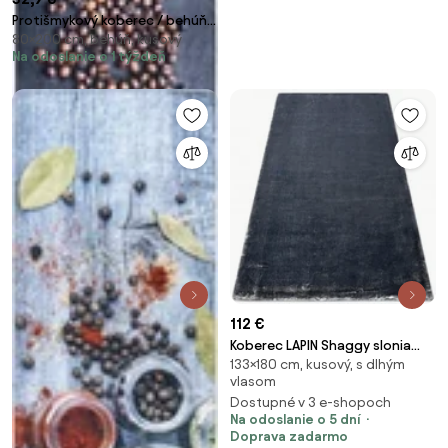
Protišmykový koberec / behúň
80×200 cm, behúň, kusový
3338 KITCHEN sivý / hnedý
Na odoslanie o 1 týždeň
112 €
Koberec LAPIN Shaggy slonia
133×180 cm, kusový, s dlhým
kosť/čierny protišmykový
vlasom
Dostupné v 3 e-shopoch
Na odoslanie o 5 dní
Doprava zadarmo