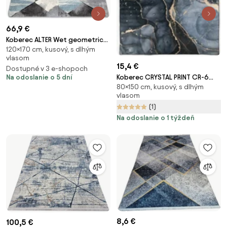
66,9 €
Koberec ALTER Wet geometric
120×170 cm, kusový, s dlhým
nebeský
vlasom
15,4 €
Dostupné v 3 e-shopoch
Na odoslanie o 5 dní
Koberec CRYSTAL PRINT CR-6
80×150 cm, kusový, s dlhým
sivý / čierny
vlasom
(1)
Na odoslanie o 1 týždeň
8,6 €
100,5 €