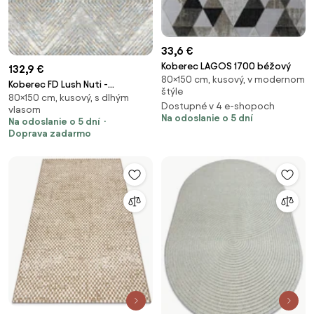
33,6 €
Koberec LAGOS 1700 béžový
132,9 €
80×150 cm, kusový, v modernom
Koberec FD Lush Nuti -
štýle
80×150 cm, kusový, s dlhým
popolový
Dostupné v 4 e-shopoch
vlasom
Na odoslanie o 5 dní
Na odoslanie o 5 dní
Doprava zadarmo