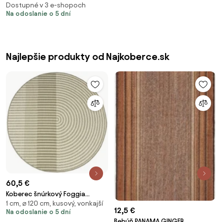
outdoor červený / čierny
Dostupné v 3 e-shopoch
Na odoslanie o 5 dní
Najlepšie produkty od Najkoberce.sk
60,5 €
Koberec šnúrkový Foggia
1 cm, ⌀ 120 cm, kusový, vonkajší
16733/631 sivý / antracit /
12,5 €
Na odoslanie o 5 dní
krémový
Behúň PANAMA GINGER