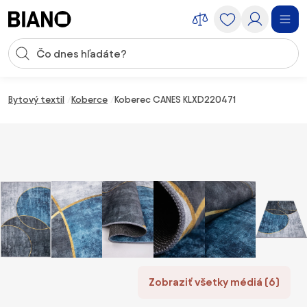
Preskočiť navigáciu, prejsť na obsah
Vstup pre vyhľadávanie
Preskočiť obsah, prejsť na pätu
Bytový textil
Koberce
Koberec CANES KLXD220471
Zobraziť všetky médiá (6)