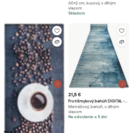
60×2 cm, kusový, s dlhým
2cm
vlasom
Skladom
21,5 €
Protišmykový behúň DIGITAL -
Metrážový, behúň, s dlhým
CONCRETE Betón, modrý
vlasom
Na odoslanie o 5 dní
32,9 €