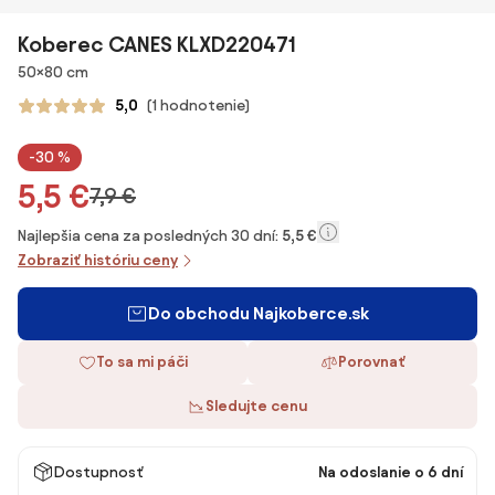
Koberec CANES KLXD220471
Rozmery
50×80 cm
5,0
(1 hodnotenie)
-30 %
5,5 €
7,9 €
Najlepšia cena za posledných 30 dní:
5,5 €
Zobraziť históriu ceny
Do obchodu Najkoberce.sk
To sa mi páči
Porovnať
Sledujte cenu
Dostupnosť
Na odoslanie o 6 dní