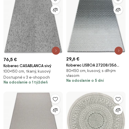
29,6 €
76,5 €
Koberec LISBOA 27208/356
Koberec CASABLANCA sivý
80×150 cm, kusový, s dlhým
Structural čierny/sivý
100×150 cm, tkaný, kusový
vlasom
Dostupné v 3 e-shopoch
Na odoslanie o 5 dní
Na odoslanie o 1 týždeň