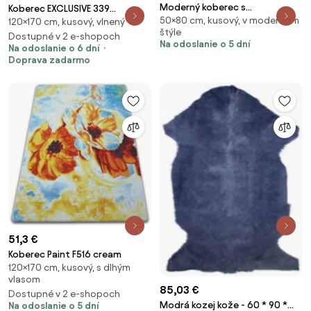
Moderný koberec s
Koberec EXCLUSIVE 339
50×80 cm, kusový, v modernom
geometrickým vzorom VELVET
120×170 cm, kusový, vlnený
tmavomodrý
štýle
LH024 – sivá a modrá Rozmer:
Dostupné v 2 e-shopoch
Na odoslanie o 5 dní
Na odoslanie o 6 dní
50x80 cm
Doprava zadarmo
51,3 €
Koberec Paint F516 cream
120×170 cm, kusový, s dlhým
vlasom
85,03 €
Dostupné v 2 e-shopoch
Modrá kozej kože - 60 * 90 *
Na odoslanie o 5 dní