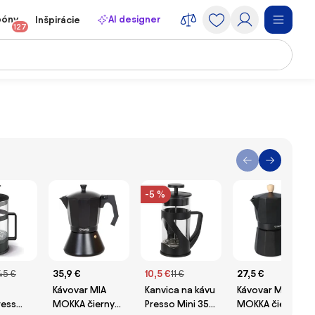
póny
AI designer
Inšpirácie
127
-5 %
45 €
35,9 €
10,5 €
11 €
27,5 €
Kávovar MIA
Kanvica na kávu
Kávovar MIA
ress
MOKKA čierny
Presso Mini 350
MOKKA čierny