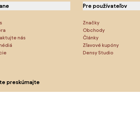
iane
Pre používateľov
s
Značky
éra
Obchody
aktujte nás
Články
médiá
Zľavové kupóny
cie
Densy Studio
ite preskúmajte
odukty
Inšpirácie
AI designer