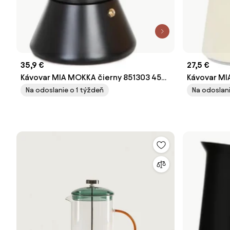
35,9 €
27,5 €
Kávovar MIA MOKKA čierny 851303 450
Kávovar M
ml
300 ml
Na odoslanie o 1 týždeň
Na odoslani