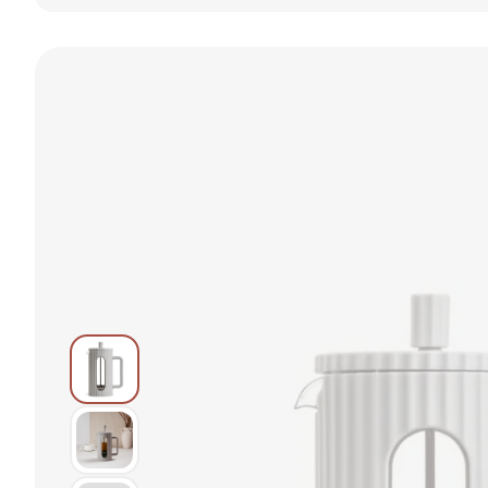
malý 0,35 l
strieborný
LUXE 350 ML
704031