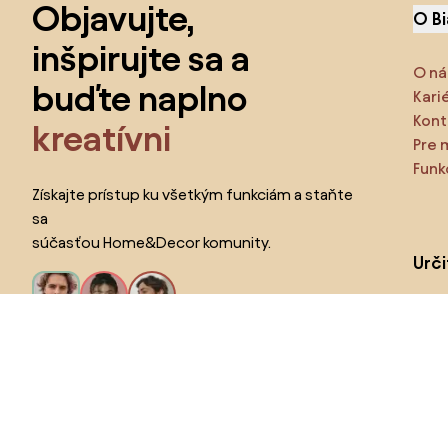
Objavujte,
O B
inšpirujte sa a
O ná
buďte naplno
Kari
Kont
kreatívni
Pre 
Funk
Získajte prístup ku všetkým funkciám a staňte
sa
súčasťou Home&Decor komunity.
Urč
Pr
Chcem všetky funkcie!