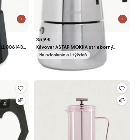
35,9 €
ALL 806143
Kávovar ASTAR MOKKA strieborný
704031
Na odoslanie o 1 týždeň