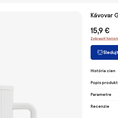
Otto na 4 kávy
KÁVU 1 L
LT7048 1 
Kávovar G
15,9 €
Zobraziť histór
Sleduj
História cien
Popis produkt
Parametre
Recenzie