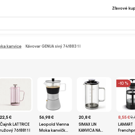
Zľavové ku
oka kanvice
Kávovar GENUA sivý 741883 1 l
-10 %
22,5 €
56,98 €
20,8 €
8,55 €
9,
Čajník LATTRICE
Leopold Vienna
SIMAX LIN
LAMART
ružový 761881 1 l
Moka kanvička
KANVICA NA
Frenchp