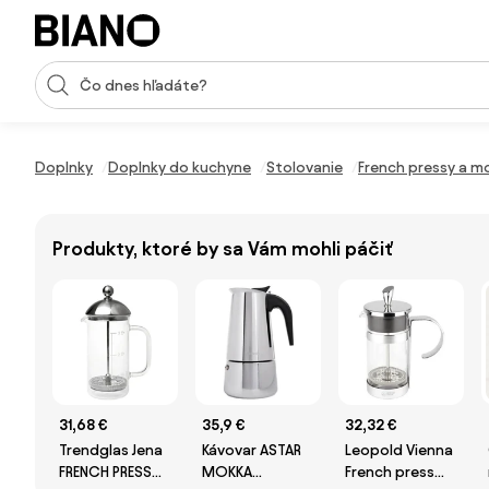
Preskočiť navigáciu, prejsť na obsah
Vstup pre vyhľadávanie
Preskočiť obsah, prejsť na pätu
Doplnky
Doplnky do kuchyne
Stolovanie
French pressy a m
Produkty, ktoré by sa Vám mohli páčiť
31,68 €
35,9 €
32,32 €
Trendglas Jena
Kávovar ASTAR
Leopold Vienna
FRENCH PRESS
MOKKA
French press