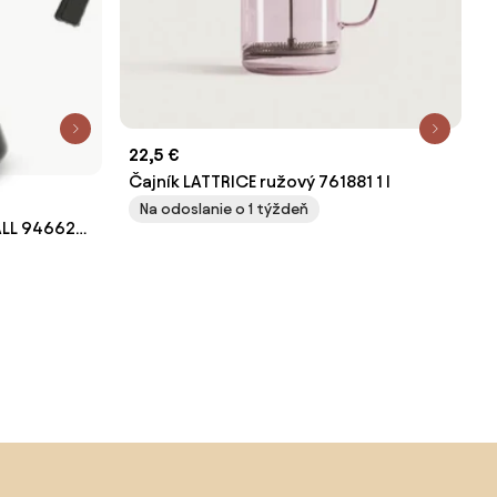
22,5 €
Čajník LATTRICE ružový 761881 1 l
Na odoslanie o 1 týždeň
ALL 946626