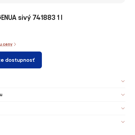
l
851303 450 ml
ml
ALL 806143 300
ml
ENUA sivý 741883 1 l
iu ceny
te dostupnosť
u