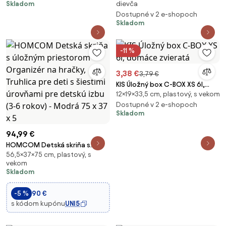
Skladom
dievča
Dostupné v 2 e-shopoch
Skladom
-11 %
3,38 €
3,79 €
KIS Úložný box C-BOX XS 6l,
12×19×33,5 cm, plastový, s vekom
domáce zvieratá
Dostupné v 2 e-shopoch
Skladom
94,99 €
HOMCOM Detská skriňa s
56,5×37×75 cm, plastový, s
úložným priestorom -
vekom
Organizér na hračky, Truhlica
Skladom
pre deti s šiestimi úrovňami pre
detskú izbu (3-6 rokov) -
-5 %
90 €
Modrá 75 x 37 x 5
s kódom kupónu
UNI5