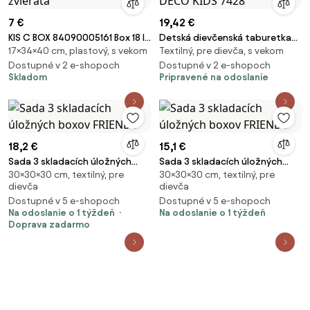
7 €
19,42 €
KIS C BOX 84090005161 Box 18 l,
Detská dievčenská taburetka
17×34×40 cm, plastový, s vekom
Textilný, pre dievča, s vekom
Style, Divoké zvieratá
smajlík, HOME DECO KIDS 7428
Dostupné v 2 e-shopoch
Dostupné v 2 e-shopoch
Skladom
Pripravené na odoslanie
18,2 €
15,1 €
Sada 3 skladacích úložných
Sada 3 skladacích úložných
30×30×30 cm, textilný, pre
30×30×30 cm, textilný, pre
boxov FRIENDS
boxov FRIENDS
dievča
dievča
Dostupné v 5 e-shopoch
Dostupné v 5 e-shopoch
Na odoslanie o 1 týždeň
Na odoslanie o 1 týždeň
Doprava zadarmo