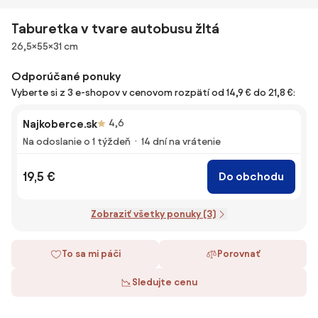
Taburetka v tvare autobusu žltá
Rozmery
26,5×55×31 cm
Odporúčané ponuky
Vyberte si z 3 e-shopov v cenovom rozpätí od 14,9 € do 21,8 €:
Najkoberce.sk
4,6
Na odoslanie o 1 týždeň
14 dní na vrátenie
19,5 €
Do obchodu
Zobraziť všetky ponuky (3)
To sa mi páči
Porovnať
Sledujte cenu