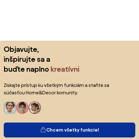
Preskočiť pätu, prejsť na začiatok stránky
Objavujte,
inšpirujte sa a
buďte naplno
kreatívni
Získajte prístup ku všetkým funkciám a staňte sa
súčasťou Home&Decor komunity.
Chcem všetky funkcie!