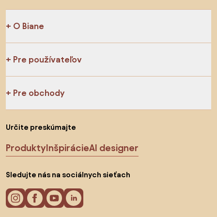
O Biane
Pre používateľov
Pre obchody
Určite preskúmajte
Produkty
Inšpirácie
AI designer
Sledujte nás na sociálnych sieťach