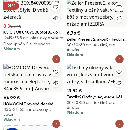
-21 %
3 €
3,79 €
KIS C BOX 84070005161 Box 6 l,
6,76 €
12×19×33,5 cm, plastový, s vekom
Style, Divoké zvieratá
Zeller Present 2. akosť - Textilný
Dostupné v 2 e-shopoch
30×30×30 cm, textilný, pre
úložný vak, vrece, kôš s
Skladom
dievča
motívom zebry, s držadlami
Skladom
ZEBRA
13,52 €
Textilný úložný vak, vrece, kôš s
64,99 €
30×30×30 cm, textilný, pre
motívom zebry, s držadlami
HOMCOM Drevená detská
dievča
ZEBRA
35,5×34×55 cm, drevený, s
úložná lavica v modrej a bielej
Skladom
vekom
farbe, 55 x 34 x 35,5 cm |
Skladom
Aosom