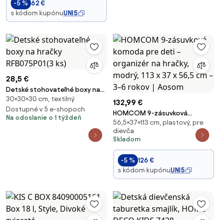
-5 %
62 €
s kódom kupónu
UNI5
28,5 €
Detské stohovateľné boxy na
30×30×30 cm, textilný
hračky RFB075P01(3 ks)
132,99 €
Dostupné v 5 e-shopoch
HOMCOM 9-zásuvková
Na odoslanie o 1 týždeň
56,5×37×113 cm, plastový, pre
komoda pre deti – organizér na
dievča
hračky, modrý, 113 x 37 x 56,5
Skladom
cm – 3–6 rokov | Aosom
-5 %
126 €
s kódom kupónu
UNI5