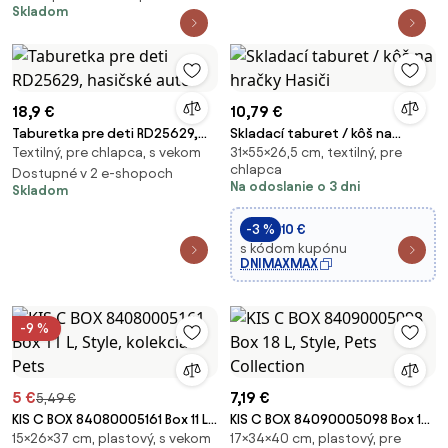
Skladom
červený
18,9 €
10,79 €
Taburetka pre deti RD25629,
Skladací taburet / kôš na
Textilný, pre chlapca, s vekom
31×55×26,5 cm, textilný, pre
hasičské auto
hračky Hasiči
chlapca
Dostupné v 2 e-shopoch
Na odoslanie o 3 dni
Skladom
-3 %
10 €
s kódom kupónu
DNIMAXMAX
-9 %
5 €
7,19 €
5,49 €
KIS C BOX 84080005161 Box 11 L,
KIS C BOX 84090005098 Box 18
15×26×37 cm, plastový, s vekom
17×34×40 cm, plastový, pre
Style, kolekcia Pets
L, Style, Pets Collection