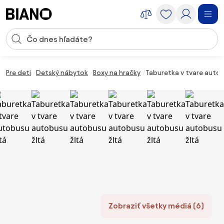
Preskočiť navigáciu, prejsť na obsah
Vstup pre vyhľadávanie
Preskočiť obsah, prejsť na pätu
Pre deti
Detský nábytok
Boxy na hračky
Taburetka v tvare autob
Zobraziť všetky médiá (6)