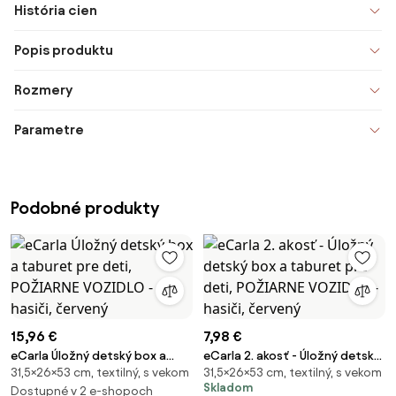
História cien
Popis produktu
Rozmery
Parametre
Podobné produkty
15,96 €
7,98 €
eCarla Úložný detský box a
eCarla 2. akosť - Úložný detský
31,5×26×53 cm, textilný, s vekom
31,5×26×53 cm, textilný, s vekom
taburet pre deti, POŽIARNE
box a taburet pre deti,
Skladom
VOZIDLO - hasiči, červený
Dostupné v 2 e-shopoch
POŽIARNE VOZIDLO - hasiči,