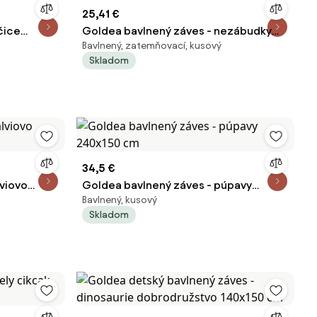
25,41 €
čice
Goldea bavlnený záves - nezábudky
Bavlnený, zatemňovací, kusový
140x150 cm
Skladom
34,5 €
lviovo
Goldea bavlnený záves - púpavy
Bavlnený, kusový
240x150 cm
Skladom