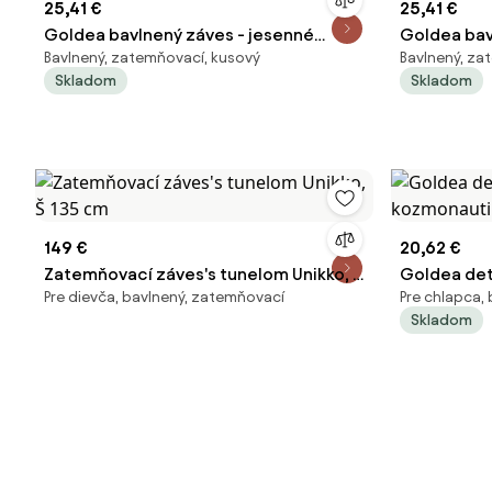
25,41 €
25,41 €
Goldea bavlnený záves - jesenné
Goldea bav
Bavlnený, zatemňovací, kusový
Bavlnený, za
tekvice a lístky 140x150 cm
vločky na b
Skladom
Skladom
149 €
20,62 €
Zatemňovací záves's tunelom Unikko, Š
Goldea det
Pre dievča, bavlnený, zatemňovací
Pre chlapca,
135 cm
kozmonauti
Skladom