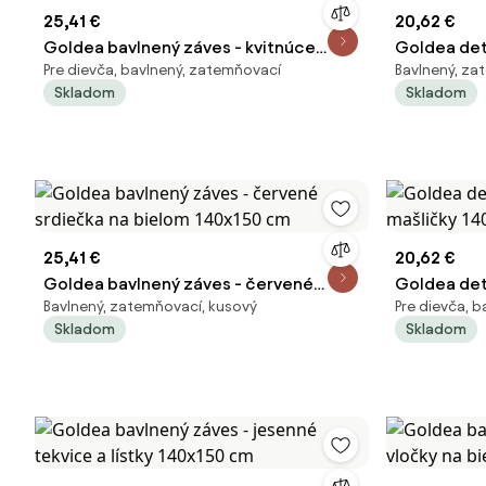
25,41 €
20,62 €
Goldea bavlnený záves - kvitnúce
Goldea det
Pre dievča, bavlnený, zatemňovací
Bavlnený, za
sakury 140x150 cm
zasnení krá
Skladom
Skladom
25,41 €
20,62 €
Goldea bavlnený záves - červené
Goldea det
Bavlnený, zatemňovací, kusový
Pre dievča, 
srdiečka na bielom 140x150 cm
mašličky 1
Skladom
Skladom