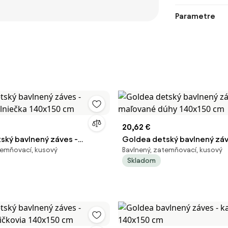
Parametre
20,62 €
ský bavlnený záves -
Goldea detský bavlnený záv
temňovací, kusový
Bavlnený, zatemňovací, kusový
slniečka 140x150 cm
maľované dúhy 140x150 cm
Skladom