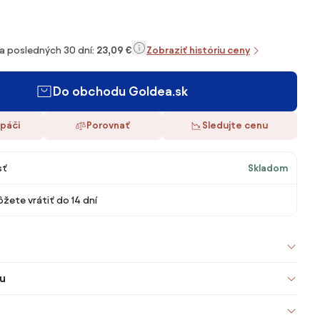
za posledných 30 dní:
23,09 €
Zobraziť históriu ceny
Do obchodu Goldea.sk
 páči
Porovnať
Sledujte cenu
sť
Skladom
žete vrátiť do 14 dní
u