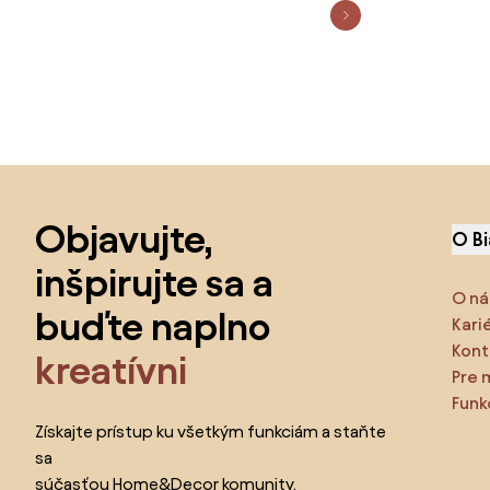
Preskočiť pätu, prejsť na začiatok stránky
Objavujte,
O B
inšpirujte sa a
O ná
buďte naplno
Kari
Kont
kreatívni
Pre 
Funk
Získajte prístup ku všetkým funkciám a staňte
sa
súčasťou Home&Decor komunity.