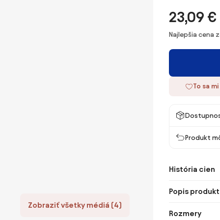
23,09 €
Najlepšia cena 
To sa mi
Dostupno
Produkt mô
História cien
Popis produkt
Zobraziť všetky médiá (4)
Rozmery