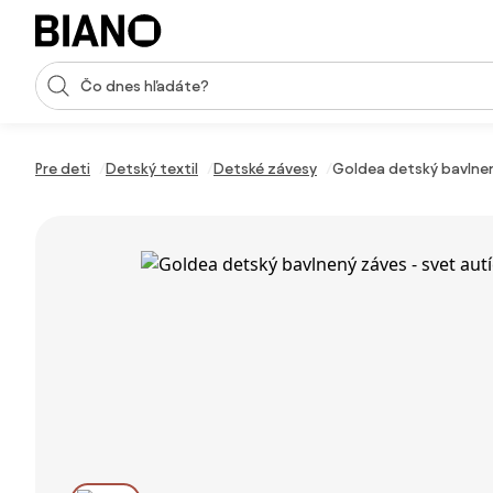
Preskočiť navigáciu, prejsť na obsah
Vstup pre vyhľadávanie
Preskočiť obsah, prejsť na pätu
Pre deti
Detský textil
Detské závesy
Goldea detský bavlnen