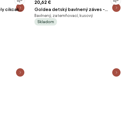
20,62 €
ly cikcak
Goldea detský bavlnený záves -
Bavlnený, zatemňovací, kusový
dinosaurie dobrodružstvo 140x150 cm
Skladom