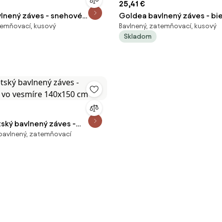
25,41 €
lnený záves - snehové
Goldea bavlnený záves - bie
temňovací, kusový
Bavlnený, zatemňovací, kusový
ielej 140x150 cm
na sivom 140x150 cm
Skladom
ský bavlnený záves -
 bavlnený, zatemňovací
 vo vesmíre 140x150 cm