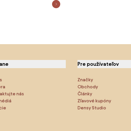
iane
Pre používateľov
s
Značky
éra
Obchody
aktujte nás
Články
médiá
Zľavové kupóny
cie
Densy Studio