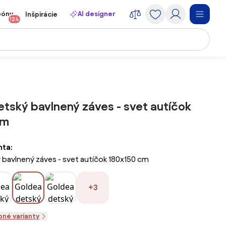
póny
AI designer
Inšpirácie
124
tský bavlnený záves - svet autíčok
cm
nta:
bavlnený záves - svet autíčok 180x150 cm
+3
pné varianty