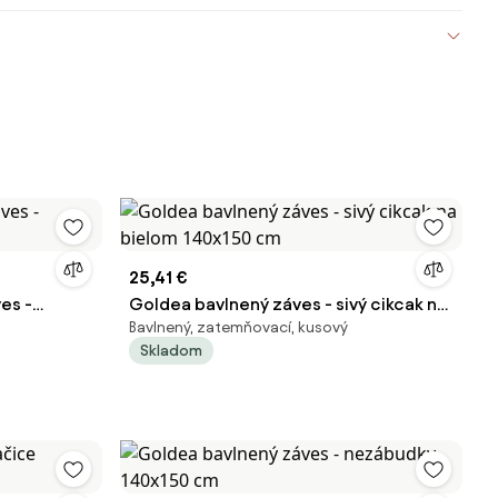
25,41 €
es -
Goldea bavlnený záves - sivý cikcak na
Bavlnený, zatemňovací, kusový
bielom 140x150 cm
Skladom