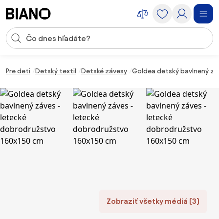
Preskočiť navigáciu, prejsť na obsah
Vstup pre vyhľadávanie
Preskočiť obsah, prejsť na pätu
Pre deti
Detský textil
Detské závesy
Goldea detský bavlnený zá
Zobraziť všetky médiá (3)