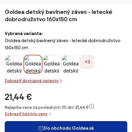
Goldea detský bavlnený záves - letecké
dobrodružstvo 160x150 cm
Vybraná varianta:
Goldea detský bavlnený záves - letecké dobrodružstvo
160x150 cm
+3
Zobraziť dostupné varianty
21,44 €
Najlepšia cena za posledných 30 dní:
21,44 €
Zobraziť históriu ceny
Do obchodu Goldea.sk