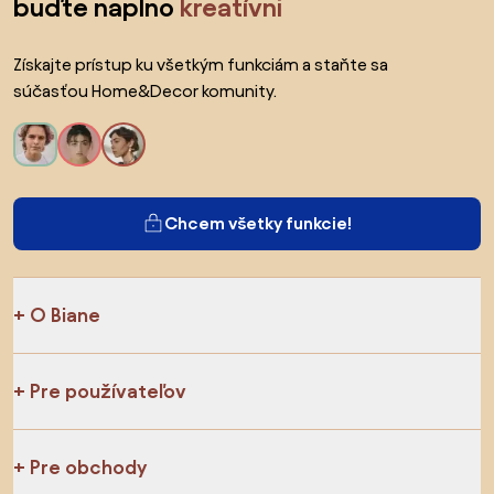
buďte naplno
kreatívni
Získajte prístup ku všetkým funkciám a staňte sa
súčasťou Home&Decor komunity.
Chcem všetky funkcie!
O Biane
Pre používateľov
Pre obchody