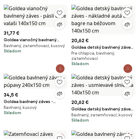
31,77 €
Goldea vianočný bavlnený
20,62 €
Bavlnený, zatemňovací, kusový
záves - pásli ovce valaši
Goldea detský bavlnený záves
Skladom
140x150 cm
Pre chlapca, bavlnený,
- nákladné autá a bagre na
zatemňovací
béžovom 140x150 cm
Skladom
34,5 €
Goldea bavlnený záves -
20,62 €
Bavlnený, kusový
púpavy 240x150 cm
Goldea detský bavlnený záves
Skladom
Bavlnený, zatemňovací, kusový
- usmievavé slniečka 140x150
Skladom
cm