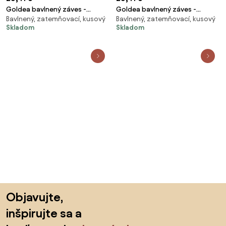
Goldea bavlnený záves -
Goldea bavlnený záves -
Bavlnený, zatemňovací, kusový
Bavlnený, zatemňovací, kusový
šalviovo zelené kocky 140x150
snehové vločky na bielej
Skladom
Skladom
cm
140x150 cm
Preskočiť pätu, prejsť na začiatok stránky
Objavujte,
inšpirujte sa a