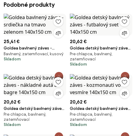
Podobné produkty
25,41 €
20,62 €
Goldea bavlnený záves -
Goldea detský bavlnený záves
Bavlnený, zatemňovací, kusový
Pre chlapca, bavlnený,
srdiečka na tmavo zelenom
- futbalový svet 140x150 cm
Skladom
zatemňovací
140x150 cm
Skladom
20,62 €
20,62 €
Goldea detský bavlnený záves
Goldea detský bavlnený záves
Pre chlapca, bavlnený,
Pre chlapca, bavlnený,
- nákladné autá a bagre
- kozmonauti vo vesmíre
zatemňovací
zatemňovací
140x150 cm
140x150 cm
Skladom
Skladom