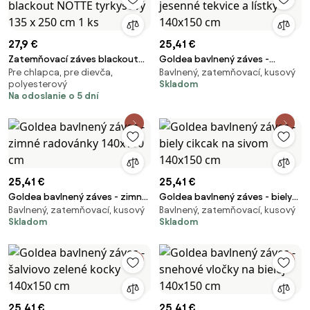
27,9 €
25,41 €
Zatemňovací záves blackout
Goldea bavlnený záves -
Pre chlapca, pre dievča,
Bavlnený, zatemňovací, kusový
NOTTE tyrkysový 135 x 250 cm 1
jesenné tekvice a lístky 140x150
polyesterový
Skladom
ks
cm
Na odoslanie o 5 dní
25,41 €
25,41 €
Goldea bavlnený záves - zimné
Goldea bavlnený záves - biely
Bavlnený, zatemňovací, kusový
Bavlnený, zatemňovací, kusový
radovánky 140x150 cm
cikcak na sivom 140x150 cm
Skladom
Skladom
25,41 €
25,41 €