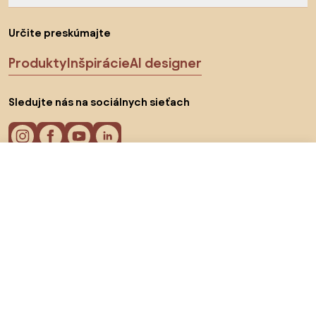
Určite preskúmajte
Produkty
Inšpirácie
AI designer
Sledujte nás na sociálnych sieťach
21,44 €
Do obchodu
Cookies
Zásady ochrany osobných údajov
Podmienky používania
Vyberte krajinu
© 2026 Biano s.r.o.