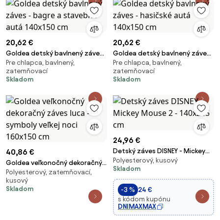
20,62 €
20,62 €
Goldea detský bavlnený záves
Goldea detský bavlnený záves
Pre chlapca, bavlnený,
Pre chlapca, bavlnený,
- bagre a stavebné autá
- hasičské autá 140x150 cm
zatemňovací
zatemňovací
140x150 cm
Skladom
Skladom
24,96 €
Detský záves DISNEY - Mickey
40,86 €
Polyesterový, kusový
Mouse 2 - 140x245 cm
Goldea veľkonočný dekoračný
Skladom
Polyesterový, zatemňovací,
záves luca - symboly veľkej noci
kusový
160x150 cm
Skladom
-3 %
24 €
s kódom kupónu
DNIMAXMAX