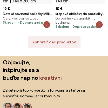
16 €
10 €
Detské bavlnené obliečky MINI
Krepové obliečky do postieľky
Cars, klasická, so zipsom
Do postieľky, s gombíkmi,
TRUCKS modré, 100% bavlna
Renforcé DIGGERO farebné
Skladom
Doprava zadarmo
bavlnená
Rozmer obliečky: 70 x 90 cm |
Rozmer obliečky: 45 x 65 cm |
Skladom
Doprava zadarmo
140 x 200 cm
90 x 140 cm
Zobraziť viac produktov
Preskočiť pätu, prejsť na začiatok stránky
Objavujte,
inšpirujte sa a
buďte naplno
kreatívni
Získajte prístup ku všetkým funkciám a staňte sa
súčasťou Home&Decor komunity.