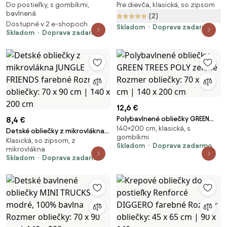
Do postieľky, s gombíkmi,
Pre dievča, klasická, so zipsom
Renforcé FOXIVA sivé Rozmer
POLY zelené Rozmer obliečky: 2
bavlnená
obliečky: 45 x 65 cm | 90 x 135
ks 70 x 90 cm | 200 x 220 cm
(2)
Dostupné v 2 e-shopoch
cm
Skladom
Doprava zadarmo
Skladom
Doprava zadarmo
12,6 €
Polybavlnené obliečky GREEN
8,4 €
140×200 cm, klasická, s
TREES POLY zelené Rozmer
Detské obliečky z mikrovlákna
gombíkmi
obliečky: 70 x 90 cm | 140 x 200
Klasická, so zipsom, z
JUNGLE FRIENDS farebné Rozmer
Skladom
Doprava zadarmo
mikrovlákna
cm
obliečky: 70 x 90 cm | 140 x 200
Skladom
Doprava zadarmo
cm