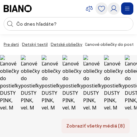
Preskočiť navigáciu, prejsť na obsah
Vstup pre vyhľadávanie
Preskočiť obsah, prejsť na pätu
Pre deti
Detský textil
Detské obliečky
Ľanové obliečky do postieľ
Zobraziť všetky médiá (8)