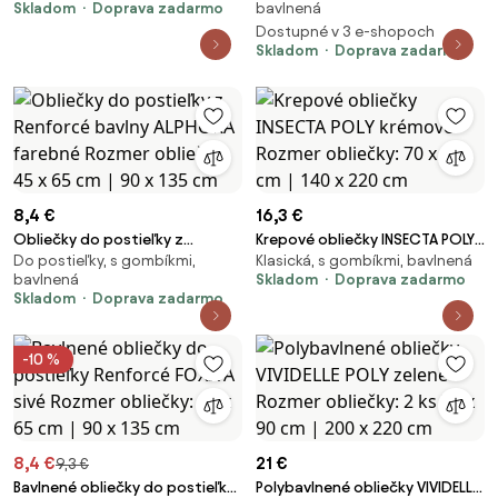
Skladom
Doprava zadarmo
bavlnená
2 ks 70 x 90 cm | 200 x 220 cm
obliečky: 40 x 60 cm | 100 x 135
Dostupné v 3 e-shopoch
cm
Skladom
Doprava zadarmo
8,4 €
16,3 €
Obliečky do postieľky z
Krepové obliečky INSECTA POLY
Do postieľky, s gombíkmi,
Klasická, s gombíkmi, bavlnená
Renforcé bavlny ALPHORA
krémové Rozmer obliečky: 70 x
bavlnená
Skladom
Doprava zadarmo
farebné Rozmer obliečky: 45 x
90 cm | 140 x 220 cm
Skladom
Doprava zadarmo
65 cm | 90 x 135 cm
-10 %
8,4 €
21 €
9,3 €
Bavlnené obliečky do postieľky
Polybavlnené obliečky VIVIDELLE