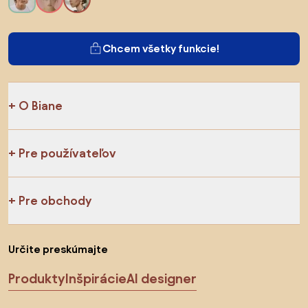
Chcem všetky funkcie!
O Biane
Pre používateľov
Pre obchody
Určite preskúmajte
Produkty
Inšpirácie
AI designer