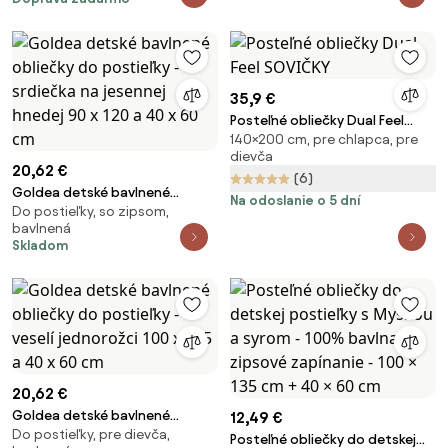
35,9 €
Posteľné obliečky Dual Feel
140×200 cm, pre chlapca, pre
SOVIČKY
dievča
20,62 €
(6)
Goldea detské bavlnené
Na odoslanie o 5 dní
Do postieľky, so zipsom,
obliečky do postieľky - srdiečka
bavlnená
na jesennej hnedej 90 x 120 a 40
Skladom
x 60 cm
20,62 €
Goldea detské bavlnené
12,49 €
Do postieľky, pre dievča,
obliečky do postieľky - veselí
Posteľné obliečky do detskej