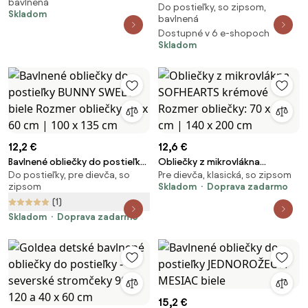
bavlnená
jednorožci 100 x 135 a 40 x 60
Do postieľky, so zipsom,
postieľky s Myškou a syrom -
Skladom
cm
bavlnená
100% bavlna - zipsové
Dostupné v 6 e-shopoch
zapínanie - 100 × 135 cm + 40 ×
Skladom
60 cm
12,2 €
12,6 €
Bavlnené obliečky do postieľky
Obliečky z mikrovlákna
Do postieľky, pre dievča, so
Pre dievča, klasická, so zipsom
BUNNY SWEET biele Rozmer
SOFHEARTS krémové Rozmer
zipsom
Skladom
Doprava zadarmo
obliečky: 40 x 60 cm | 100 x 135
obliečky: 70 x 90 cm | 140 x 200
(1)
cm
cm
Skladom
Doprava zadarmo
15,2 €