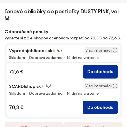
Ľanové obliečky do postieľky DUSTY PINK, vel.
M
Odporúčané ponuky
Vyberte si z 2 e-shopov v cenovom rozpätí od 70,3 € do 72,6 €:
Viac informácií
Vypredajobliecok.sk
4,7
Skladom
Doprava zadarmo
14 dní na vrátenie
72,6 €
Do obchodu
Viac informácií
SCANDIshop.sk
4,3
Skladom
Doprava zadarmo
14 dní na vrátenie
70,3 €
Do obchodu