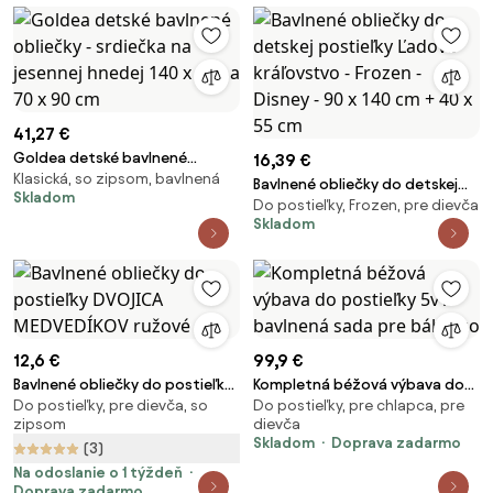
41,27 €
Goldea detské bavlnené
16,39 €
Klasická, so zipsom, bavlnená
obliečky - srdiečka na jesennej
Bavlnené obliečky do detskej
Skladom
hnedej 140 x 200 a 70 x 90 cm
Do postieľky, Frozen, pre dievča
postieľky Ľadové kráľovstvo -
Skladom
Frozen - Disney - 90 x 140 cm +
40 x 55 cm
12,6 €
99,9 €
Bavlnené obliečky do postieľky
Kompletná béžová výbava do
Do postieľky, pre dievča, so
Do postieľky, pre chlapca, pre
DVOJICA MEDVEDÍKOV ružové
postieľky 5v1 – bavlnená sada
zipsom
dievča
pre bábätko
Skladom
Doprava zadarmo
(3)
Na odoslanie o 1 týždeň
Doprava zadarmo