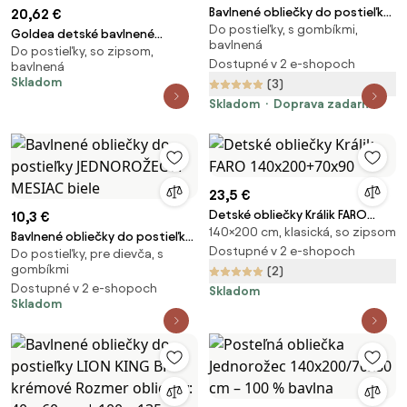
Bavlnené obliečky do postieľky
20,62 €
Do postieľky, s gombíkmi,
JEDNOROŽEC A MESIAC biele
Goldea detské bavlnené
bavlnená
Do postieľky, so zipsom,
obliečky do postieľky -
Dostupné v 2 e-shopoch
bavlnená
severské stromčeky 90 x 120 a
Skladom
(3)
40 x 60 cm
Skladom
Doprava zadarmo
23,5 €
Detské obliečky Králik FARO
10,3 €
140×200 cm, klasická, so zipsom
140x200+70x90
Bavlnené obliečky do postieľky
Dostupné v 2 e-shopoch
Do postieľky, pre dievča, s
JEDNOROŽEC A MESIAC biele
gombíkmi
(2)
Dostupné v 2 e-shopoch
Skladom
Skladom