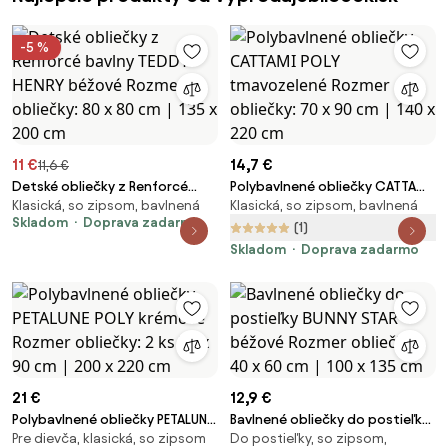
-5 %
11 €
14,7 €
11,6 €
Detské obliečky z Renforcé
Polybavlnené obliečky CATTAMI
Klasická, so zipsom, bavlnená
Klasická, so zipsom, bavlnená
bavlny TEDDY HENRY béžové
POLY tmavozelené Rozmer
Skladom
Doprava zadarmo
Rozmer obliečky: 80 x 80 cm |
obliečky: 70 x 90 cm | 140 x 220
(1)
135 x 200 cm
cm
Skladom
Doprava zadarmo
21 €
12,9 €
Polybavlnené obliečky PETALUNE
Bavlnené obliečky do postieľky
Pre dievča, klasická, so zipsom
Do postieľky, so zipsom,
POLY krémové Rozmer obliečky:
BUNNY STAR béžové Rozmer