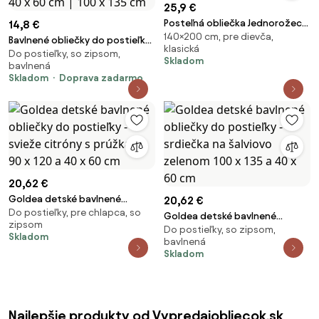
25,9 €
Posteľná obliečka Jednorožec
14,8 €
140×200 cm, pre dievča,
140x200/70x80 cm – 100 %
Bavlnené obliečky do postieľky
klasická
bavlna
Do postieľky, so zipsom,
LION KING BF krémové Rozmer
Skladom
bavlnená
obliečky: 40 x 60 cm | 100 x 135
Skladom
Doprava zadarmo
cm
20,62 €
Goldea detské bavlnené
20,62 €
Do postieľky, pre chlapca, so
obliečky do postieľky - svieže
Goldea detské bavlnené
zipsom
citróny s prúžkami 90 x 120 a 40
Do postieľky, so zipsom,
obliečky do postieľky - srdiečka
Skladom
x 60 cm
bavlnená
na šalviovo zelenom 100 x 135 a
Skladom
40 x 60 cm
Najlepšie produkty od Vypredajobliecok.sk