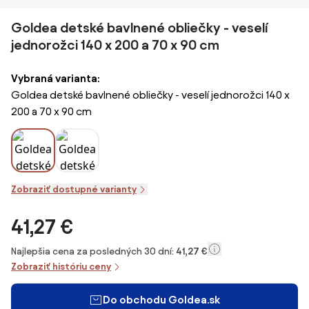
Goldea detské bavlnené obliečky - veselí
jednorožci 140 x 200 a 70 x 90 cm
Vybraná varianta:
Goldea detské bavlnené obliečky - veselí jednorožci 140 x
200 a 70 x 90 cm
Zobraziť dostupné varianty
41,27 €
Najlepšia cena za posledných 30 dní:
41,27 €
Zobraziť históriu ceny
Do obchodu Goldea.sk