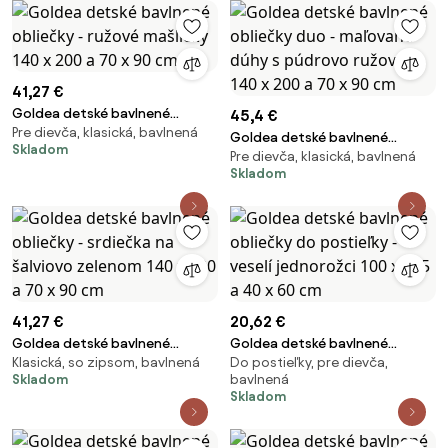
41,27 €
Goldea detské bavlnené
45,4 €
Pre dievča, klasická, bavlnená
obliečky - ružové mašličky 140 x
Goldea detské bavlnené
Skladom
200 a 70 x 90 cm
Pre dievča, klasická, bavlnená
obliečky duo - maľované dúhy s
Skladom
púdrovo ružovou 140 x 200 a
70 x 90 cm
41,27 €
20,62 €
Goldea detské bavlnené
Goldea detské bavlnené
Klasická, so zipsom, bavlnená
Do postieľky, pre dievča,
obliečky - srdiečka na šalviovo
obliečky do postieľky - veselí
Skladom
bavlnená
zelenom 140 x 200 a 70 x 90 cm
jednorožci 100 x 135 a 40 x 60
Skladom
cm