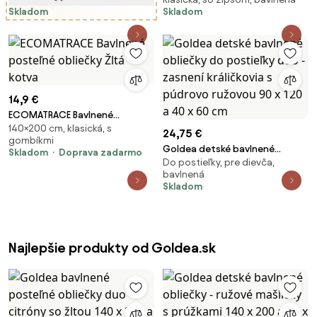
obliečky - srdiečka na jesennej
Skladom
Skladom
hnedej 140 x 200 a 70 x 90 cm
14,9 €
ECOMATRACE Bavlnené
140×200 cm, klasická, s
posteľné obliečky Žltá kotva
24,75 €
gombíkmi
Goldea detské bavlnené
Skladom
Doprava zadarmo
Do postieľky, pre dievča,
obliečky do postieľky duo -
bavlnená
zasnení králičkovia s púdrovo
Skladom
ružovou 90 x 120 a 40 x 60 cm
Najlepšie produkty od Goldea.sk