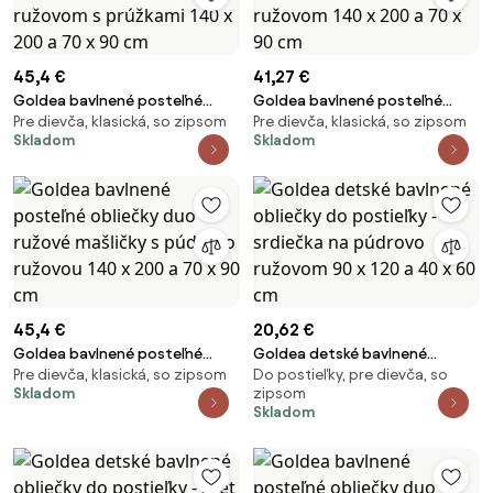
45,4 €
41,27 €
Goldea bavlnené posteľné
Goldea bavlnené posteľné
Pre dievča, klasická, so zipsom
Pre dievča, klasická, so zipsom
obliečky - srdiečka na púdrovo
obliečky - srdiečka na púdrovo
Skladom
Skladom
ružovom s prúžkami 140 x 200 a
ružovom 140 x 200 a 70 x 90 cm
70 x 90 cm
45,4 €
20,62 €
Goldea bavlnené posteľné
Goldea detské bavlnené
Pre dievča, klasická, so zipsom
Do postieľky, pre dievča, so
obliečky duo - ružové mašličky
obliečky do postieľky - srdiečka
Skladom
zipsom
s púdrovo ružovou 140 x 200 a
na púdrovo ružovom 90 x 120 a
Skladom
70 x 90 cm
40 x 60 cm