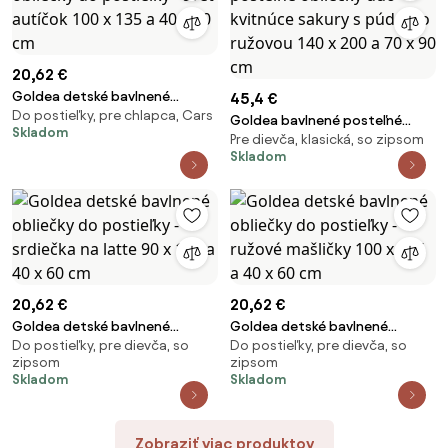
20,62 €
Goldea detské bavlnené
45,4 €
Do postieľky, pre chlapca, Cars
obliečky do postieľky - svet
Goldea bavlnené posteľné
Skladom
autíčok 100 x 135 a 40 x 60 cm
Pre dievča, klasická, so zipsom
obliečky duo - kvitnúce sakury s
Skladom
púdrovo ružovou 140 x 200 a
70 x 90 cm
20,62 €
20,62 €
Goldea detské bavlnené
Goldea detské bavlnené
Do postieľky, pre dievča, so
Do postieľky, pre dievča, so
obliečky do postieľky - srdiečka
obliečky do postieľky - ružové
zipsom
zipsom
na latte 90 x 130 a 40 x 60 cm
mašličky 100 x 135 a 40 x 60 cm
Skladom
Skladom
Zobraziť viac produktov