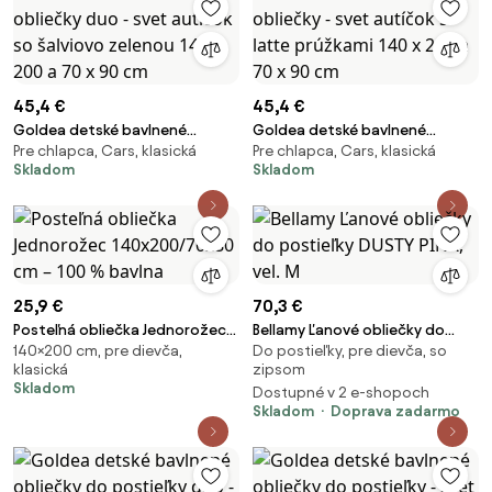
45,4 €
45,4 €
Goldea detské bavlnené
Goldea detské bavlnené
Pre chlapca, Cars, klasická
Pre chlapca, Cars, klasická
obliečky duo - svet autíčok so
obliečky - svet autíčok s latte
Skladom
Skladom
šalviovo zelenou 140 x 200 a 70
prúžkami 140 x 200 a 70 x 90
x 90 cm
cm
25,9 €
70,3 €
Posteľná obliečka Jednorožec
Bellamy Ľanové obliečky do
140×200 cm, pre dievča,
Do postieľky, pre dievča, so
140x200/70x80 cm – 100 %
postieľky DUSTY PINK, vel. M
klasická
zipsom
bavlna
Skladom
Dostupné v 2 e-shopoch
Skladom
Doprava zadarmo