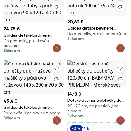
20,62 €
Goldea detské bavlnené
24,75 €
Do postieľky, pre chlapca, Cars
obliečky do postieľky - svet
Goldea detské bavlnené
Skladom
autíčok 100 x 135 a 40 x 60 cm
Do postieľky, pre dievča,
obliečky do postieľky duo -
bavlnená
maľované dúhy s púdrovo
Skladom
ružovou 90 x 120 a 40 x 60 cm
14,13 €
Detské bavlnené obliečky do
45,4 €
90×120 cm, do postieľky, so
postieľky 120x90 cm BABYMAM
Goldea detské bavlnené
zipsom
PREMIUM - Morský svet
Pre dievča, klasická, so zipsom
obliečky duo - ružové mašličky
Skladom
Skladom
s púdrovo ružovou 140 x 200 a
70 x 90 cm
-3 %
14 €