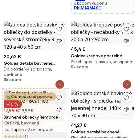
s kódom kupónu
DNIMAXMAX
45,4 €
Goldea krepové posteľné
20,62 €
Pre chlapca, klasická, so zipsom
obliečky - nezábudky 140 x 200
Goldea detské bavlnené
Skladom
a 70 x 90 cm
Do postieľky, so zipsom,
obliečky do postieľky -
bavlnená
severské stromčeky 90 x 120 a
Skladom
40 x 60 cm
Obmedzená ponuka
-40 %
17,99 €
29,99 €
Bavlnené obliečky Renforcé -
Klasická, bavlnená
Beatrice
41,27 €
Dostupné v 2 e-shopoch
Goldea detské bavlnené
(1)
Klasická, so zipsom, bavlnená