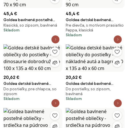
45,4 €
45,4 €
Goldea bavlnené posteľné
Goldea detské bavlnené
Klasická, so zipsom, bavlnená
Pre dievča, s motívom prasiatko
obliečky duo - citróny so žltou
obliečky - ružové mašličky s
Skladom
Peppa, klasická
140 x 200 a 70 x 90 cm
prúžkami 140 x 200 a 70 x 90
Skladom
cm
20,62 €
20,62 €
Goldea detské bavlnené
Goldea detské bavlnené
Do postieľky, pre chlapca, so
Do postieľky, so zipsom,
obliečky do postieľky -
obliečky do postieľky -
zipsom
bavlnená
dinosaurie dobrodružstvo 100
nákladné autá a bagre 100 x 135
Skladom
Skladom
x 135 a 40 x 60 cm
a 40 x 60 cm