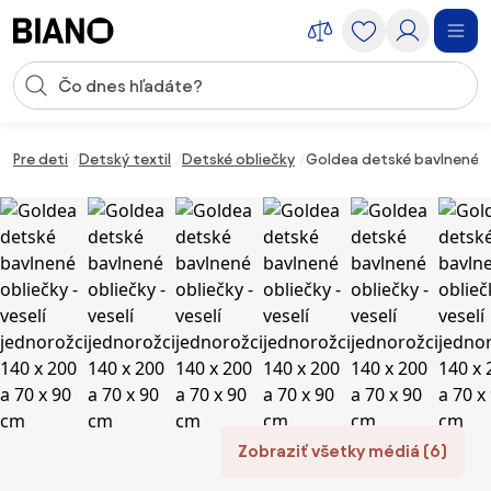
Preskočiť navigáciu, prejsť na obsah
Vstup pre vyhľadávanie
Preskočiť obsah, prejsť na pätu
Pre deti
Detský textil
Detské obliečky
Goldea detské bavlnené ob
Zobraziť všetky médiá (6)