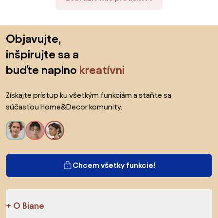
Preskočiť pätu, prejsť na začiatok stránky
Objavujte,
inšpirujte sa a
buďte naplno
kreatívni
Získajte prístup ku všetkým funkciám a staňte sa
súčasťou Home&Decor komunity.
Chcem všetky funkcie!
O Biane