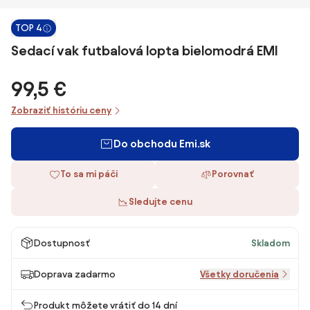
TOP 4
Sedací vak futbalová lopta bielomodrá EMI
99,5 €
Zobraziť históriu ceny
Do obchodu Emi.sk
To sa mi páči
Porovnať
Sledujte cenu
Dostupnosť
Skladom
Doprava zadarmo
Všetky doručenia
Produkt môžete vrátiť do 14 dní