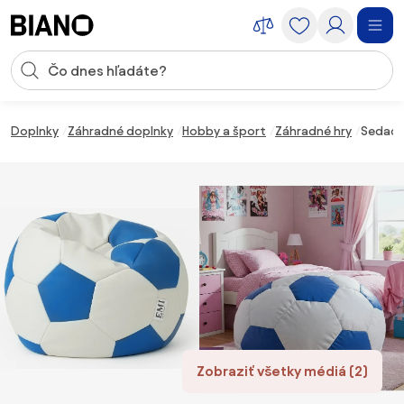
Preskočiť navigáciu, prejsť na obsah
Vstup pre vyhľadávanie
Preskočiť obsah, prejsť na pätu
Doplnky
Záhradné doplnky
Hobby a šport
Záhradné hry
Sedací 
Zobraziť všetky médiá (2)