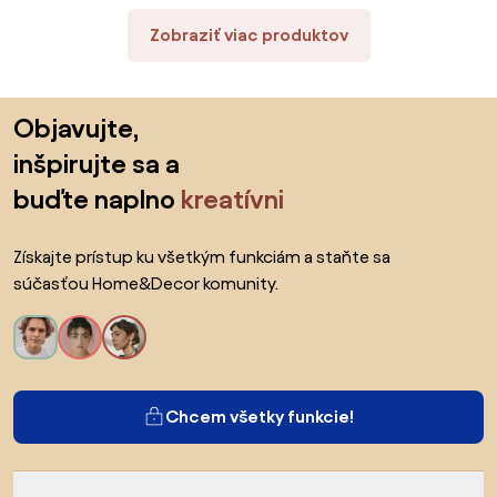
Zobraziť viac produktov
Preskočiť pätu, prejsť na začiatok stránky
Objavujte,
inšpirujte sa a
buďte naplno
kreatívni
Získajte prístup ku všetkým funkciám a staňte sa
súčasťou Home&Decor komunity.
Chcem všetky funkcie!