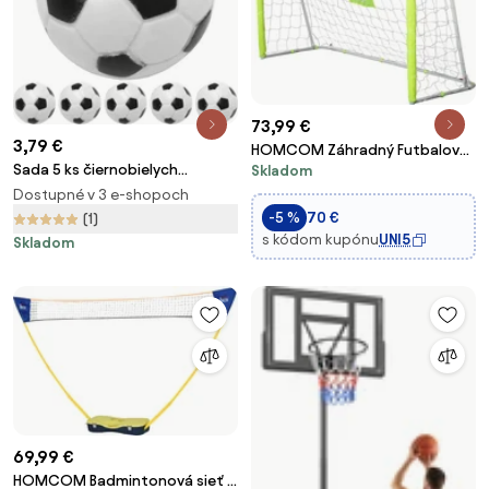
73,99 €
3,79 €
HOMCOM Záhradný Futbalový
Sada 5 ks čiernobielych
Skladom
Gól s Centrálnym Cieľom a
futbalových loptičiek, 31 mm
Kovovým Rámom, Oxfordská
Dostupné v 3 e-shopoch
Tkanina, 186x62x123 cm, Biela |
-5 %
70 €
(1)
Aosom
s kódom kupónu
UNI5
Skladom
69,99 €
HOMCOM Badmintonová sieť s