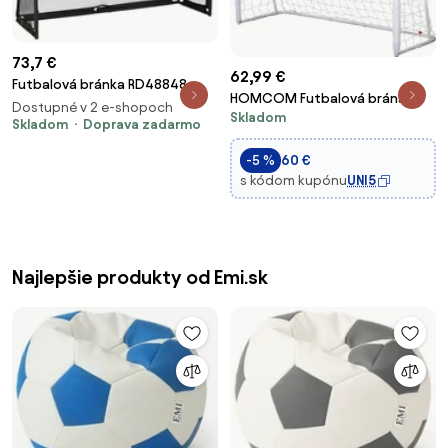
73,7 €
62,99 €
Futbalová bránka RD48848
HOMCOM Futbalová brána -
Dostupné v 2 e-shopoch
Skladom
Rozmery 186L x 62W x 123H cm -
Skladom
Doprava zadarmo
kovový rám s PE sieťou - kolíky a
náradie sú súčasťou - biela |
-5 %
60 €
Aosom
s kódom kupónu
UNI5
Najlepšie produkty od Emi.sk