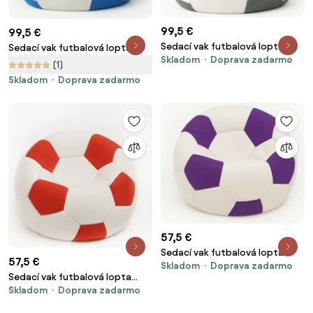
99,5 €
99,5 €
Sedací vak futbalová lopta
Sedací vak futbalová lopta
Skladom
Doprava zadarmo
bielosivá EMI
bielomodrá EMI
(1)
Skladom
Doprava zadarmo
57,5 €
Sedací vak futbalová lopta
57,5 €
Skladom
Doprava zadarmo
malá bielofialová EMI
Sedací vak futbalová lopta
Skladom
Doprava zadarmo
malá bieločervená EMI