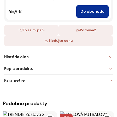
45,9 €
Do obchodu
To sa mi páči
Porovnať
Sledujte cenu
História cien
Popis produktu
Parametre
Podobné produkty