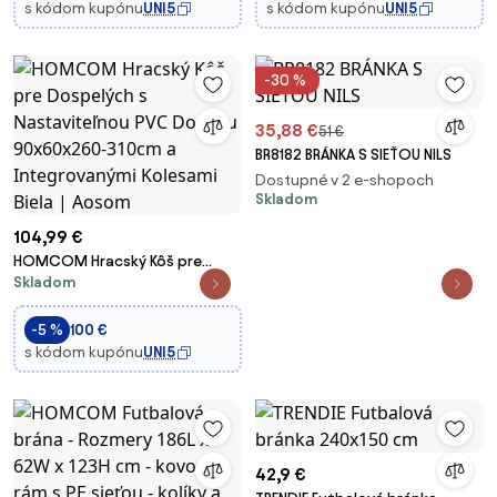
kovový rám, PE sieť - kolíky sú
kolieskami, základňa so stand
s kódom kupónu
UNI5
s kódom kupónu
UNI5
súčasťou
základom s vodou a
-30 %
35,88 €
51 €
BR8182 BRÁNKA S SIEŤOU NILS
Dostupné v 2 e-shopoch
Skladom
104,99 €
HOMCOM Hracský Kôš pre
Skladom
Dospelých s Nastaviteľnou PVC
Doskou 90x60x260-310cm a
Integrovanými Kolesami Biela |
-5 %
100 €
Aosom
s kódom kupónu
UNI5
42,9 €