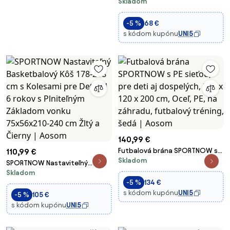
Skladom
Gól s Centrálnym Cieľom a
Kovovým Rámom, Oxfordská
Tkanina, 186x62x123 cm, Biela |
-5 %
68 €
Aosom
s kódom kupónu
UNI5
140,99 €
Futbalová brána SPORTNOW s
110,99 €
Skladom
PE sieťou, pre deti aj dospelých,
SPORTNOW Nastaviteľný
300 x 120 x 200 cm, Oceľ, PE, na
Skladom
Basketbalový Kôš 178-208 cm s
záhradu, futbalový tréning,
-5 %
134 €
Kolesami pre Deti od 6 rokov s
šedá | Aosom
s kódom kupónu
UNI5
Plniteľným Základom vonku
-5 %
105 €
75x56x210-240 cm Žltý a
s kódom kupónu
UNI5
Čierny | Aosom