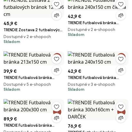
42,9 €
TRENDIE Futbalová bránka
45,9 €
240x150 cm čierna
Dostupné v 2 e-shopoch
TRENDIE Zostava 2 futbalových
Skladom
bránok 124x96 cm
Dostupné v 2 e-shopoch
Skladom
39,9 €
42,9 €
TRENDIE Futbalová bránka
TRENDIE Futbalová bránka
213x150 cm
240x150 cm
Dostupné v 5 e-shopoch
Dostupné v 3 e-shopoch
Skladom
Skladom
89,9 €
TRENDIE Futbalová bránka
76,9 €
200x300 cm