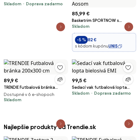
Skladom
Doprava zadarmo
malá bieločervená EMI
85,99 €
Basketrim SPORTNOW s
Skladom
nastaviteľným stojanom,
mobilným s kolesami a
nerozbitnou čelne, 182-213 cm,
-5 %
82 €
pre dospelých, oceľ | Aosom
s kódom kupónu
UNI5
89,9 €
99,5 €
TRENDIE Futbalová bránka
Sedací vak futbalová lopta
Skladom
Doprava zadarmo
200x300 cm
bielosivá EMI
Dostupné v 6 e-shopoch
Skladom
Najlepšie produkty od Trendie.sk