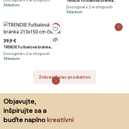
Dostupné v 6 e-shopoch
TRENDIE Futbalová bránka
Skladom
300x160cm + DARČEK
Dostupné v 2 e-shopoch
Skladom
39,9 €
TRENDIE Futbalová bránka
213x150 cm čierna
Dostupné v 2 e-shopoch
Skladom
Zobraziť viac produktov
Preskočiť pätu, prejsť na začiatok stránky
Objavujte,
inšpirujte sa a
buďte naplno
kreatívni