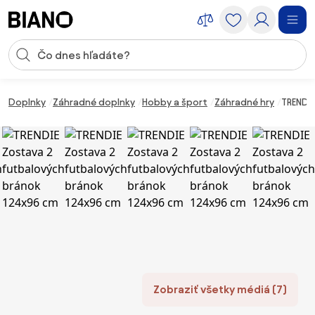
Preskočiť navigáciu, prejsť na obsah
Vstup pre vyhľadávanie
Preskočiť obsah, prejsť na pätu
Doplnky
Záhradné doplnky
Hobby a šport
Záhradné hry
TRENDI
Zobraziť všetky médiá (7)