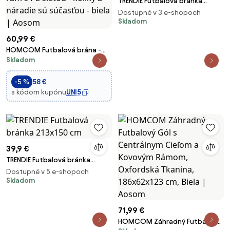
TRENDIE Futbalová bránka
240x150 cm
Dostupné v 3 e-shopoch
Skladom
60,99 €
HOMCOM Futbalová brána -
Skladom
Rozmery 186L x 62W x 123H cm -
kovový rám s PE sieťou - kolíky a
náradie sú súčasťou - biela |
-5 %
58 €
Aosom
s kódom kupónu
UNI5
39,9 €
TRENDIE Futbalová bránka
213x150 cm
Dostupné v 5 e-shopoch
Skladom
71,99 €
HOMCOM Záhradný Futbalový