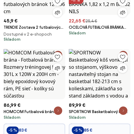
-11 %
45,9 €
22,65 €
25,4 €
TRENDIE Zostava 2 futbalových
OCELOVÁ FUTBALOVÁ BRÁNKA
Skladom
bránok 124x96 cm
1,82 x 1,2 m BR182 NILS
Dostupné v 2 e-shopoch
Skladom
86,99 €
89,99 €
HOMCOM Futbalová brána -
SPORTNOW Basketbalový kôš
Skladom
Skladom
Fotbalová brána - Rozmery
vonkajší so stojanom, výškovo
tréningovej brány 301L x 120W x
nastaviteľný stojan na
200H cm - biely epoxidový
basketbal 182-213 cm s
-5 %
83 €
-5 %
85 €