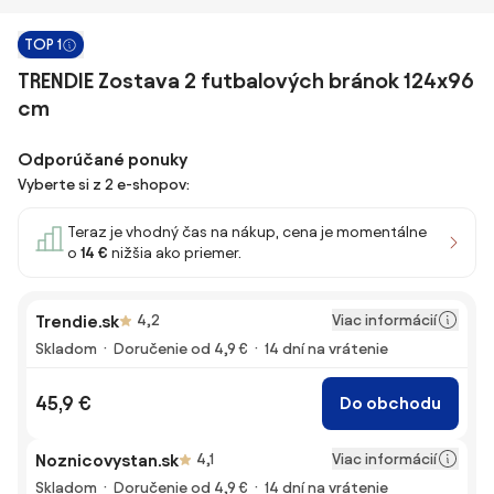
TOP 1
TRENDIE Zostava 2 futbalových bránok 124x96
cm
Odporúčané ponuky
Vyberte si z 2 e-shopov:
Teraz je vhodný čas na nákup, cena je momentálne
o
14 €
nižšia ako priemer.
Viac informácií
Trendie.sk
4,2
Skladom
Doručenie od 4,9 €
14 dní na vrátenie
45,9 €
Do obchodu
Viac informácií
Noznicovystan.sk
4,1
Skladom
Doručenie od 4,9 €
14 dní na vrátenie