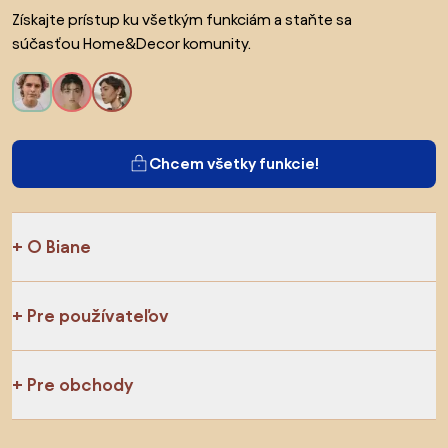
Získajte prístup ku všetkým funkciám a staňte sa
súčasťou Home&Decor komunity.
Chcem všetky funkcie!
O Biane
Pre používateľov
Pre obchody