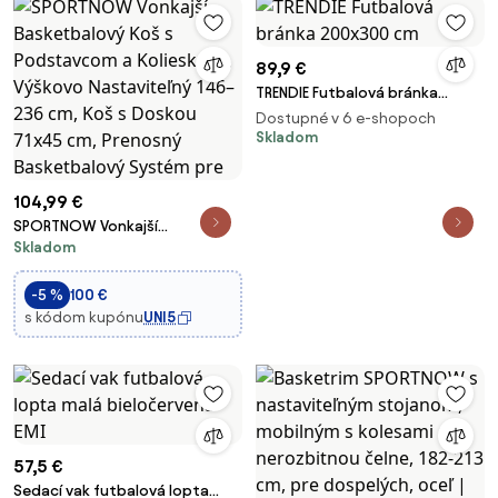
89,9 €
TRENDIE Futbalová bránka
200x300 cm
Dostupné v 6 e-shopoch
Skladom
104,99 €
SPORTNOW Vonkajší
Skladom
Basketbalový Koš s
Podstavcom a Kolieskami,
Výškovo Nastaviteľný 146–236
-5 %
100 €
cm, Koš s Doskou 71x45 cm,
s kódom kupónu
UNI5
Prenosný Basketbalový Systém
pre
57,5 €
Sedací vak futbalová lopta