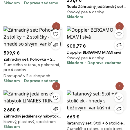
251,9 €
Skladom
Doprava zadarmo
Noela Záhradný jedálenský set
Kovový, pre 4 osoby
Porto 150 cm + 4x kovová
Skladom
stolička Solano
908,77 €
Doppler BERGAMO MIAMI sivá
599,9 €
Kovový, pre 4 osoby
Záhradný set: Pohovka + 2
Skladom
Doprava zadarmo
Z umelého ratanu, s polstrami,
stolíky + 2 stoličky - hnedé so
pre 4 osoby
sivými vankúšmi
Dostupné v 2 e-shopoch
Skladom
Doprava zadarmo
2 680 €
Záhradný jedálenský nábytok
669 €
Kovový, plastový, s polstrami
LINARES TRINXA
Ratanový set: Stôl + 6 stoličiek
Skladom
Z umelého ratanu, s polstrami,
- hnedý s béžovými vankúšmi