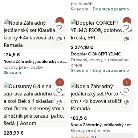
pre 6 osôb
Skladom
Doprava zadarmo
2 274,18 €
Doppler CONCEPT YELMO
174,5 €
Drevený, kovový, z teakového
FSC®, polohovacie kreslá, 6+1
Noela Záhradný jedálenský set
dreva
Kovový, pre 4 osoby
Klaudia čierny + 4x kovová
Skladom
Doprava zadarmo
Skladom
stolička Ramada
183,5 €
Noela Záhradný jedálenský set
Kovový, pre 4 osoby
Porto 140 cm + 4x kovová
228,99 €
stolička Ramada
(2)