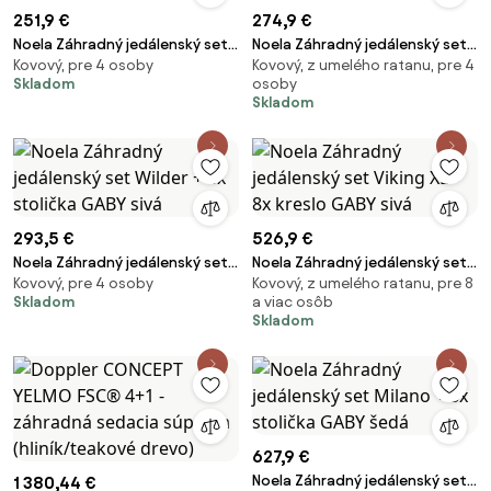
251,9 €
274,9 €
Noela Záhradný jedálenský set
Noela Záhradný jedálenský set
Kovový, pre 4 osoby
Kovový, z umelého ratanu, pre 4
Viking M + 4x stolička GABY
Viking M + 4x kreslo GABY sivá
Skladom
osoby
šedá
Skladom
293,5 €
526,9 €
Noela Záhradný jedálenský set
Noela Záhradný jedálenský set
Kovový, pre 4 osoby
Kovový, z umelého ratanu, pre 8
Wilder + 4x stolička GABY sivá
Viking XL + 8x kreslo GABY sivá
Skladom
a viac osôb
Skladom
627,9 €
Noela Záhradný jedálenský set
1 380,44 €