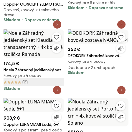
Kovový, pre 8 a viac osôb
Milano + 8x stolička GABY šedá
Doppler CONCEPT YELMO FSC®
Skladom
Doprava zadarmo
Drevený, kovový, z teakového
4+1 - záhradná sedacia súprava
dreva
(hliník/teakové drevo)
Skladom
Doprava zadarmo
362 €
DEOKORK Záhradná kovová
Kovový, pre 4 osoby
zostava NANCY 1+4
174,5 €
Dostupné v 2 e-shopoch
Noela Záhradný jedálenský set
Skladom
Kovový, pre 4 osoby
Klaudia transparentný + 4x
kovová stolička Ramada
(2)
Skladom
903,9 €
Doppler LUNA MIAMI šedá, 6+1
Kovový, s polstrami, pre 6 osôb