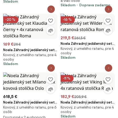
a viac osôb
Skladom
stolička Roma
Skladom
Doprava zadarmo
-20 %
-16 %
219,5 €
261,5 €
Noela Záhradný jedálenský set
169 €
211 €
Kovový, z umelého ratanu, pre 4
Wilder + 4x ratanová stolička
Noela Záhradný jedálenský set
osoby
Roma
Kovový, z umelého ratanu, pre 4
Klaudia čierny + 4x ratanová
Skladom
osoby
stolička Roma
Skladom
-11 %
618,5 €
182,9 €
205,9 €
Noela Záhradný jedálenský set
Noela Záhradný jedálenský set
Kovový, z umelého ratanu, pre 6
Kovový, z umelého ratanu, pre 4
Milano + 6x kovová stolička
Viking M + 4x ratanová stolička
osôb
osoby
Oslo
Roma
Skladom
Dostupné v 2 e-shopoch