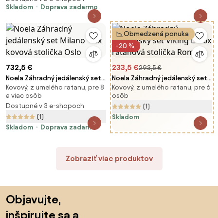
Skladom
Doprava zadarmo
Obmedzená ponuka
-20 %
732,5 €
233,5 €
293,5 €
Noela Záhradný jedálenský set
Noela Záhradný jedálenský set
Kovový, z umelého ratanu, pre 8
Kovový, z umelého ratanu, pre 6
Milano + 8x kovová stolička
Viking L + 6x ratanová stolička
a viac osôb
osôb
Oslo
Roma
Dostupné v 3 e-shopoch
(1)
(1)
Skladom
Skladom
Doprava zadarmo
Zobraziť viac produktov
Preskočiť pätu, prejsť na začiatok stránky
Objavujte,
inšpirujte sa a