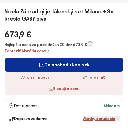
Noela Záhradný jedálenský set Milano + 8x
kreslo GABY sivá
673,9 €
Najlepšia cena za posledných 30 dní:
673,9 €
Zobraziť históriu ceny
Do obchodu Noela.sk
To sa mi páči
Porovnať
Sledujte cenu
Dostupnosť
Skladom
Doprava zadarmo
Všetky doručenia