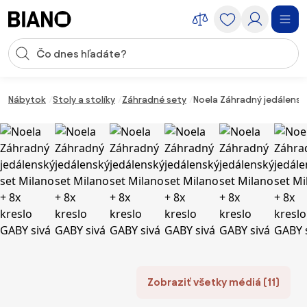
Preskočiť navigáciu, prejsť na obsah
Vstup pre vyhľadávanie
Preskočiť obsah, prejsť na pätu
Nábytok
Stoly a stolíky
Záhradné sety
Noela Záhradný jedálenský
Zobraziť všetky médiá (11)