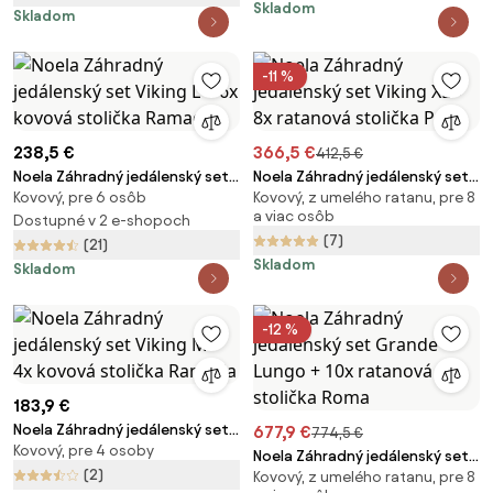
Skladom
Skladom
-11 %
238,5 €
366,5 €
412,5 €
Noela Záhradný jedálenský set
Noela Záhradný jedálenský set
Kovový, pre 6 osôb
Kovový, z umelého ratanu, pre 8
Viking L + 6x kovová stolička
Viking XL + 8x ratanová stolička
a viac osôb
Ramada
Dostupné v 2 e-shopoch
Paris
(7)
(21)
Skladom
Skladom
-12 %
183,9 €
Noela Záhradný jedálenský set
677,9 €
774,5 €
Kovový, pre 4 osoby
Viking M + 4x kovová stolička
Noela Záhradný jedálenský set
Ramada
(2)
Kovový, z umelého ratanu, pre 8
Grande Lungo + 10x ratanová