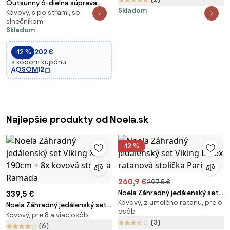
Outsunny 6-dielna súprava
Skladom
Kovový, s polstrami, so
záhradného stola a stoličiek s
slnečníkom
4 skladacími stoličkami,
Skladom
sklenený stôl a slnečník pre
terasu, patio, šedá | Aosom
-12 %
202 €
s kódom kupónu
AOSOM12
Najlepšie produkty od Noela.sk
-12 %
260,9 €
297,5 €
Noela Záhradný jedálenský set
339,5 €
Kovový, z umelého ratanu, pre 6
Viking L + 6x ratanová stolička
Noela Záhradný jedálenský set
osôb
Paris
Kovový, pre 8 a viac osôb
Viking XL 190cm + 8x kovová
(3)
stolička Ramada
(6)