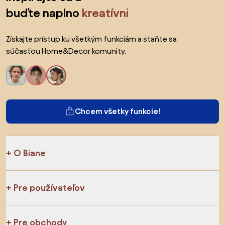
buďte naplno
kreatívni
Získajte prístup ku všetkým funkciám a staňte sa
súčasťou Home&Decor komunity.
Chcem všetky funkcie!
O Biane
Pre používateľov
Pre obchody