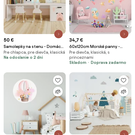
50 €
34,7 €
Samolepky na stenu - Domáce
60x120cm Morské panny -
Pre chlapca, pre dievča, klasická
Pre dievča, klasická, s
zvieratká
textilná nálepka na stenu
Na odoslanie o 2 dni
princeznami
Skladom
Doprava zadarmo