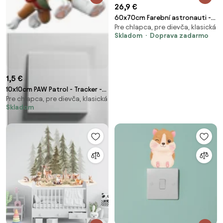
26,9 €
60x70cm Farební astronauti -
Pre chlapca, pre dievča, klasická
textilná nálepka na stenu
Skladom
Doprava zadarmo
1,5 €
10x10cm PAW Patrol - Tracker -
Pre chlapca, pre dievča, klasická
nálepka nad vypínač
Skladom