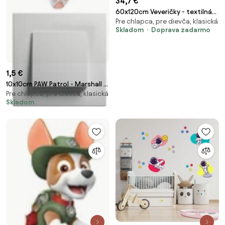
34,7 €
60x120cm Veveričky - textilná
Pre chlapca, pre dievča, klasická
nálepka na stenu
Skladom
Doprava zadarmo
1,5 €
10x10cm PAW Patrol - Marshall -
Pre chlapca, pre dievča, klasická
nálepka nad vypínač
Skladom