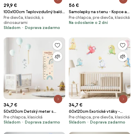
29,9 €
56 €
100x100cm Teplovzdušný balón
Samolepky na stenu - Kopce a
Pre dievča, klasická, s
Pre chlapca, pre dievča, klasická
so zvieratkami - textilná
stromy
dinosaurami
Na odoslanie o 2 dni
nálepka na stenu Veľkosť: 60
Skladom
Doprava zadarmo
cm
34,7 €
34,7 €
50x120cm Detský meter s
60x120cm Exotické vtáky -
Pre chlapca, klasická
Pre chlapca, pre dievča, klasická
menom - Dúha 2 - textilná
textilná nálepka na stenu
Skladom
Doprava zadarmo
Skladom
Doprava zadarmo
nálepka na stenu