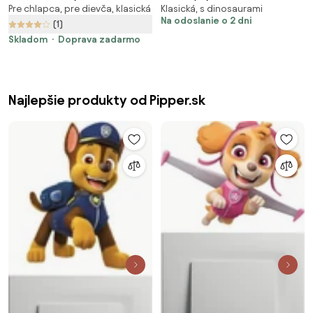
Pre chlapca, pre dievča, klasická
Klasická, s dinosaurami
farmy - textilná nálepka na
v lese
Na odoslanie o 2 dni
stenu
(1)
Skladom
Doprava zadarmo
Najlepšie produkty od Pipper.sk