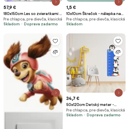
57,9 €
1,5 €
180x150cm Les so zvieratkami 3
10x10cm Škrečok - nálepka nad
Pre chlapca, pre dievča, klasická
Pre chlapca, pre dievča, klasická
- textilná nálepka na stenu
vypínač
Skladom
Doprava zadarmo
Skladom
Veľkosť: 180x150cm
34,7 €
50x120cm Detský meter -
Pre chlapca, pre dievča, klasická
Veselé tučniaky - textilná
Skladom
Doprava zadarmo
nálepka na stenu