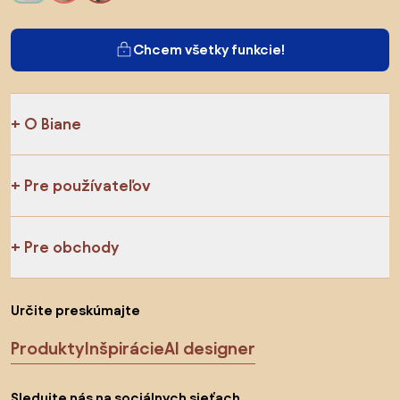
Chcem všetky funkcie!
O Biane
Pre používateľov
Pre obchody
Určite preskúmajte
Produkty
Inšpirácie
AI designer
Sledujte nás na sociálnych sieťach