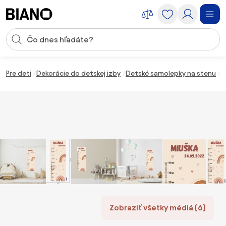
Preskočiť navigáciu, prejsť na obsah
Vstup pre vyhľadávanie
Preskočiť obsah, prejsť na pätu
Pre deti
Dekorácie do detskej izby
Detské samolepky na stenu
5
Zobraziť všetky médiá (6)