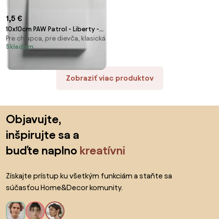
1,5 €
10x10cm PAW Patrol - Liberty -
Pre chlapca, pre dievča, klasická
nálepka nad vypínač
Skladom
Zobraziť viac produktov
Preskočiť pätu, prejsť na začiatok stránky
Objavujte,
inšpirujte sa a
buďte naplno
kreatívni
Získajte prístup ku všetkým funkciám a staňte sa
súčasťou Home&Decor komunity.