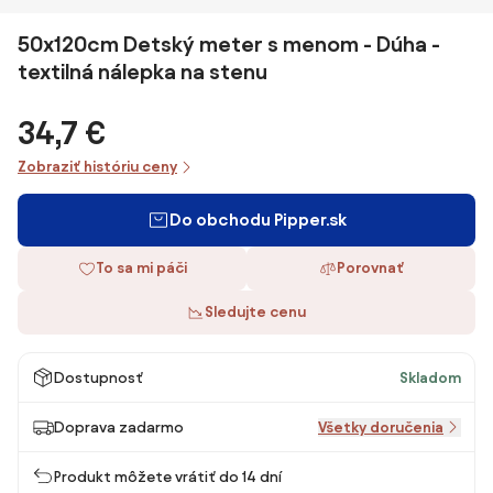
50x120cm Detský meter s menom - Dúha -
textilná nálepka na stenu
34,7 €
Zobraziť históriu ceny
Do obchodu Pipper.sk
To sa mi páči
Porovnať
Sledujte cenu
Dostupnosť
Skladom
Doprava zadarmo
Všetky doručenia
Produkt môžete vrátiť do 14 dní