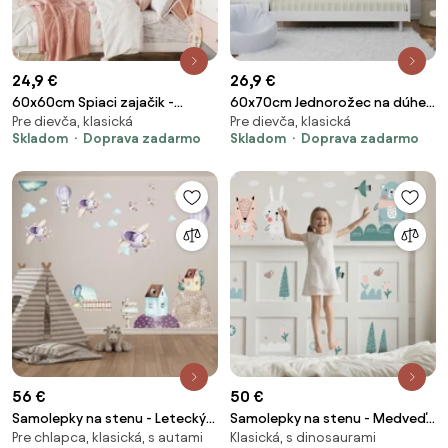
24,9 €
26,9 €
60x60cm Spiaci zajačik -
60x70cm Jednorožec na dúhe -
Pre dievča, klasická
Pre dievča, klasická
textilná nálepka na stenu
textilná nálepka na stenu
Skladom
Doprava zadarmo
Skladom
Doprava zadarmo
56 €
50 €
Samolepky na stenu - Letecký
Samolepky na stenu - Medveď,
Pre chlapca, klasická, s autami
Klasická, s dinosaurami
deň
líška a zajac II.