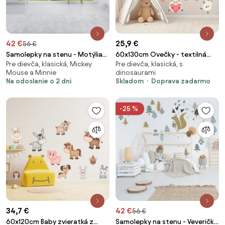
42 €
25,9 €
56 €
Samolepky na stenu - Motýlia
60x130cm Ovečky - textilná
Pre dievča, klasická, Mickey
Pre dievča, klasická, s
lúka
nálepka na stenu Materiál: Biely
Mouse a Minnie
dinosaurami
vinyl
Na odoslanie o 2 dni
Skladom
Doprava zadarmo
-25 %
34,7 €
42 €
56 €
60x120cm Baby zvieratká z
Samolepky na stenu - Veverička