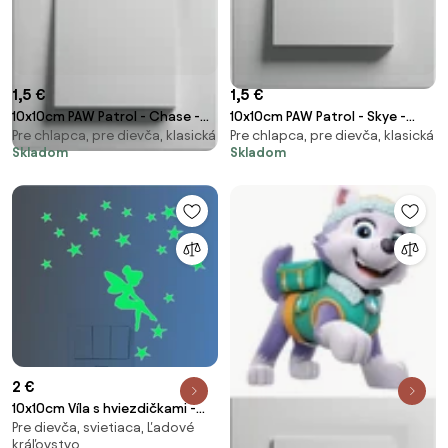
1,5 €
1,5 €
10x10cm PAW Patrol - Chase -
10x10cm PAW Patrol - Skye -
Pre chlapca, pre dievča, klasická
Pre chlapca, pre dievča, klasická
nálepka nad vypínač
nálepka nad vypínač
Skladom
Skladom
2 €
10x10cm Víla s hviezdičkami -
Pre dievča, svietiaca, Ľadové
fosforová nálepka nad vypínač
kráľovstvo