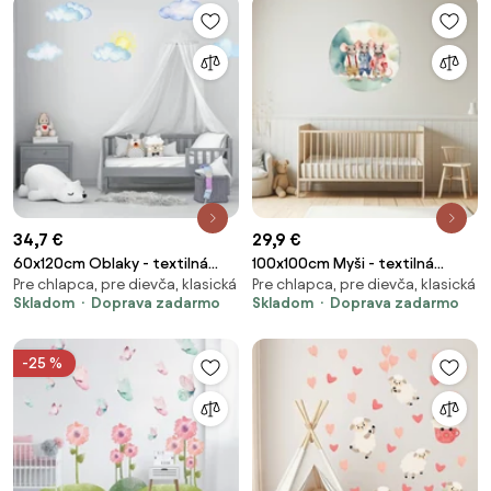
34,7 €
29,9 €
60x120cm Oblaky - textilná
100x100cm Myši - textilná
Pre chlapca, pre dievča, klasická
Pre chlapca, pre dievča, klasická
nálepka na stenu
nálepka na stenu Veľkosť: 60
Skladom
Doprava zadarmo
Skladom
Doprava zadarmo
cm
-25 %