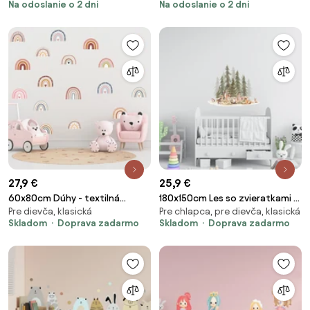
Na odoslanie o 2 dni
Na odoslanie o 2 dni
27,9 €
25,9 €
60x80cm Dúhy - textilná
180x150cm Les so zvieratkami 3
Pre dievča, klasická
Pre chlapca, pre dievča, klasická
nálepka na stenu
- textilná nálepka na stenu
Skladom
Doprava zadarmo
Skladom
Doprava zadarmo
Veľkosť: 72x60cm