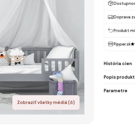
Dostupno
Doprava z
Produkt mô
Pipper.sk
História cien
Popis produkt
Parametre
Zobraziť všetky médiá (6)