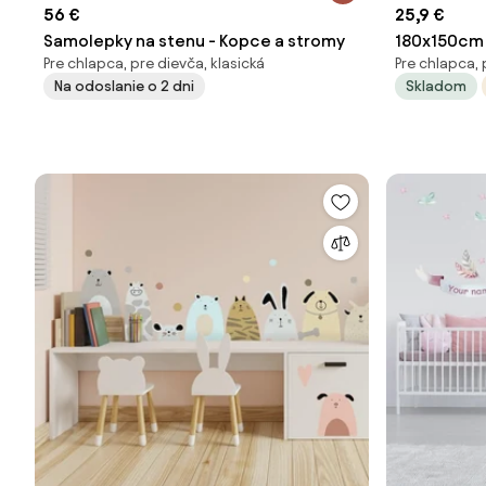
56 €
25,9 €
Samolepky na stenu - Kopce a stromy
180x150cm L
Pre chlapca, pre dievča, klasická
Pre chlapca, 
textilná ná
Na odoslanie o 2 dni
Skladom
72x60cm