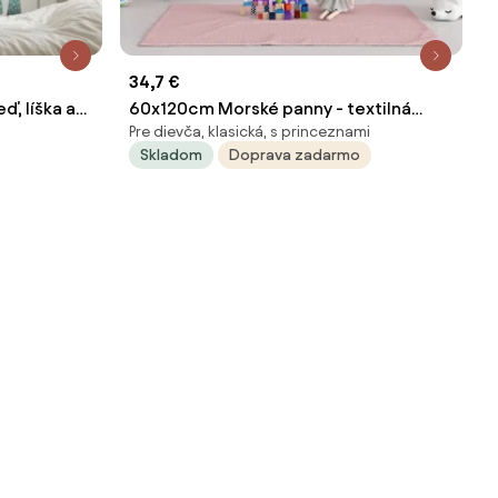
34,7 €
, líška a
60x120cm Morské panny - textilná
Pre dievča, klasická, s princeznami
nálepka na stenu
Skladom
Doprava zadarmo