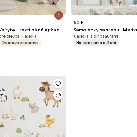
50 €
ľryby - textilná nálepka na
Samolepky na stenu - Medveď
pre dievča, klasická
Klasická, s dinosaurami
zajac II.
Doprava zadarmo
Na odoslanie o 2 dni