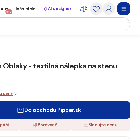
póny
AI designer
Inšpirácie
127
Oblaky - textilná nálepka na stenu
iu ceny
Do obchodu Pipper.sk
 páči
Porovnať
Sledujte cenu