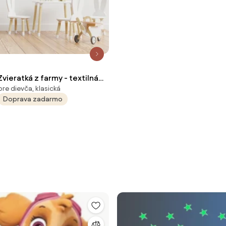
ieratká z farmy - textilná
pre dievča, klasická
 stenu
Doprava zadarmo