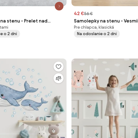
42 €
56 €
na stenu - Prelet nad
Samolepky na stenu - Vesmí
utami
Pre chlapca, klasická
 menom
e o 2 dni
Na odoslanie o 2 dni