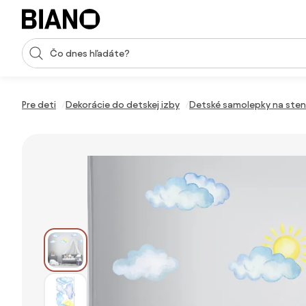
Preskočiť navigáciu, prejsť na obsah
Vstup pre vyhľadávanie
Preskočiť obsah, prejsť na pätu
Pre deti
Dekorácie do detskej izby
Detské samolepky na ste