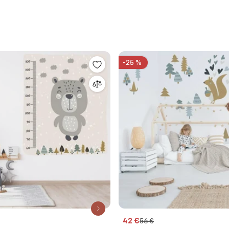
-25 %
42 €
56 €