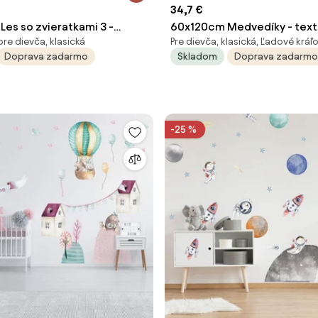
34,7 €
es so zvieratkami 3 -
60x120cm Medvedíky - text
pre dievča, klasická
Pre dievča, klasická, Ľadové kráľ
lepka na stenu Veľkosť:
nálepka na stenu
Doprava zadarmo
Skladom
Doprava zadarmo
-25 %