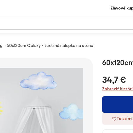
Zľavové ku
nu
60x120cm Oblaky - textilná nálepka na stenu
60x120cm 
34,7 €
Zobraziť histór
To sa mi