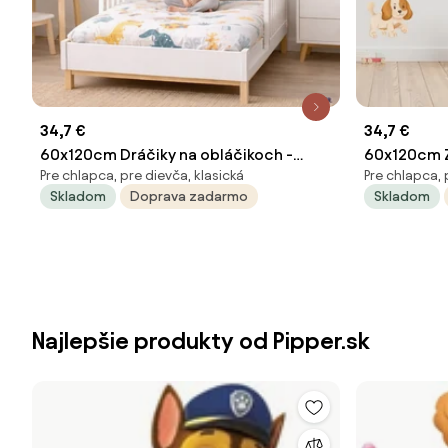
34,7 €
34,7 €
60x120cm Dráčiky na obláčikoch -
60x120cm Zv
Pre chlapca, pre dievča, klasická
Pre chlapca, 
textilná nálepka na stenu
nálepka na
Skladom
Doprava zadarmo
Skladom
Najlepšie produkty od Pipper.sk