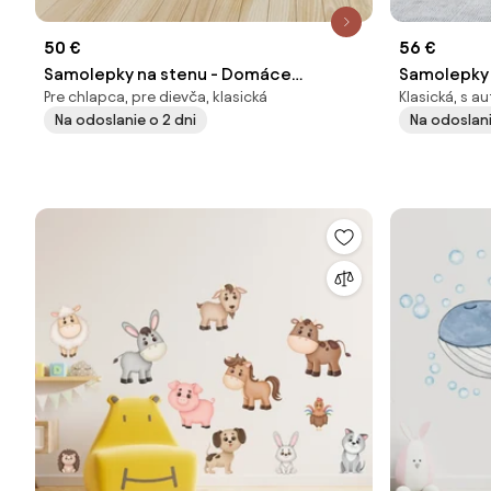
50 €
56 €
Samolepky na stenu - Domáce
Samolepky 
Pre chlapca, pre dievča, klasická
Klasická, s a
zvieratká
dedinou s
Na odoslanie o 2 dni
Na odoslani