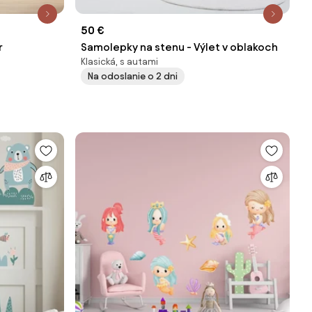
50 €
r
Samolepky na stenu - Výlet v oblakoch
Klasická, s autami
Na odoslanie o 2 dni