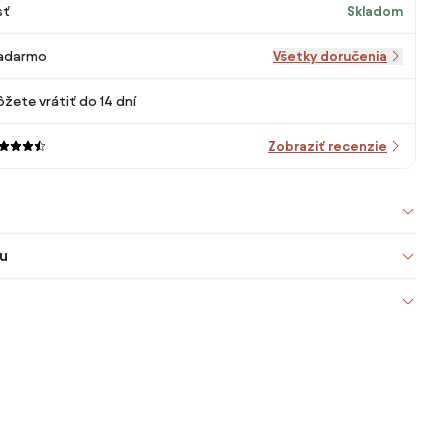
sť
Skladom
adarmo
Všetky doručenia
žete vrátiť do 14 dní
Zobraziť recenzie
u