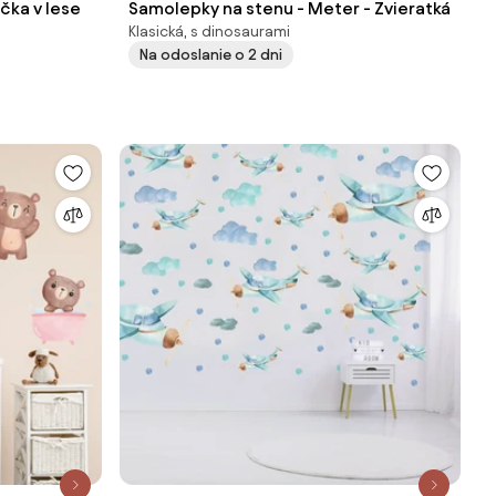
čka v lese
Samolepky na stenu - Meter - Zvieratká
Klasická, s dinosaurami
Na odoslanie o 2 dni