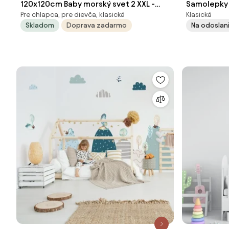
120x120cm Baby morský svet 2 XXL -
Samolepky 
Pre chlapca, pre dievča, klasická
Klasická
textilná nálepka na stenu
Medvedík
Skladom
Doprava zadarmo
Na odoslani