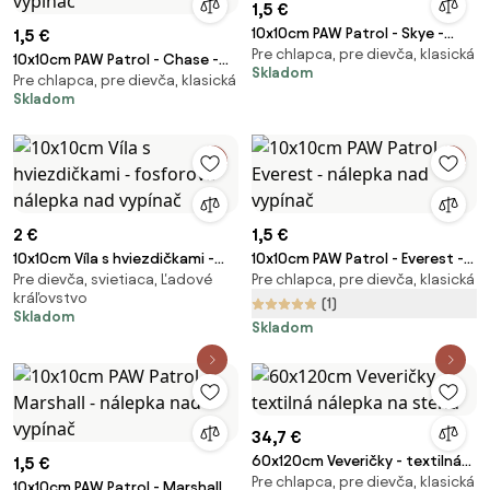
1,5 €
10x10cm PAW Patrol - Skye -
1,5 €
Pre chlapca, pre dievča, klasická
nálepka nad vypínač
10x10cm PAW Patrol - Chase -
Skladom
Pre chlapca, pre dievča, klasická
nálepka nad vypínač
Skladom
2 €
1,5 €
10x10cm Víla s hviezdičkami -
10x10cm PAW Patrol - Everest -
Pre dievča, svietiaca, Ľadové
Pre chlapca, pre dievča, klasická
fosforová nálepka nad vypínač
nálepka nad vypínač
kráľovstvo
(1)
Skladom
Skladom
34,7 €
60x120cm Veveričky - textilná
1,5 €
Pre chlapca, pre dievča, klasická
nálepka na stenu
10x10cm PAW Patrol - Marshall -