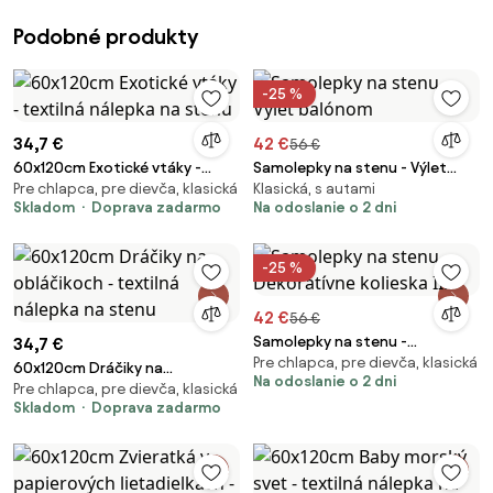
Podobné produkty
-25 %
34,7 €
42 €
56 €
60x120cm Exotické vtáky -
Samolepky na stenu - Výlet
Pre chlapca, pre dievča, klasická
Klasická, s autami
textilná nálepka na stenu
balónom
Skladom
Doprava zadarmo
Na odoslanie o 2 dni
-25 %
42 €
56 €
Samolepky na stenu -
34,7 €
Pre chlapca, pre dievča, klasická
Dekoratívne kolieska II.
60x120cm Dráčiky na
Na odoslanie o 2 dni
Pre chlapca, pre dievča, klasická
obláčikoch - textilná nálepka
Skladom
Doprava zadarmo
na stenu