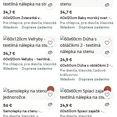
34,7 €
34,7 €
60x120cm Zvieratká v
60x120cm Baby morský svet -
Pre chlapca, pre dievča, klasická
Pre chlapca, pre dievča, klasická
papierových lietadielkach -
textilná nálepka na stenu
Skladom
Doprava zadarmo
Skladom
Doprava zadarmo
textilná nálepka na stenu
34,7 €
60x120cm Veľryby - textilná
24,9 €
Pre chlapca, pre dievča, klasická
nálepka na stenu
60x60cm Dúha s obláčikmi 2 -
Skladom
Doprava zadarmo
Pre dievča, klasická, Ľadové
textilná nálepka na stenu
kráľovstvo
Skladom
Doprava zadarmo
56 €
24,9 €
Samolepky na stenu -
60x60cm Spiaci zajačik -
Pre dievča, klasická, s
Pre dievča, klasická
Jednorožce
textilná nálepka na stenu