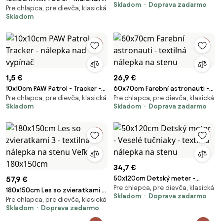
Skladom
Doprava zadarmo
Pre chlapca, pre dievča, klasická
nálepka nad vypínač
Skladom
1,5 €
26,9 €
10x10cm PAW Patrol - Tracker -
60x70cm Farební astronauti -
Pre chlapca, pre dievča, klasická
Pre chlapca, pre dievča, klasická
nálepka nad vypínač
textilná nálepka na stenu
Skladom
Skladom
Doprava zadarmo
34,7 €
50x120cm Detský meter -
57,9 €
Pre chlapca, pre dievča, klasická
Veselé tučniaky - textilná
180x150cm Les so zvieratkami 3
Skladom
Doprava zadarmo
nálepka na stenu
Pre chlapca, pre dievča, klasická
- textilná nálepka na stenu
Skladom
Doprava zadarmo
Veľkosť: 180x150cm