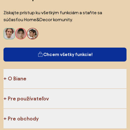
Získajte prístup ku všetkým funkciám a staňte sa
súčasťou Home&Decor komunity.
Chcem všetky funkcie!
O Biane
Pre používateľov
Pre obchody