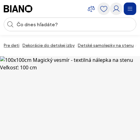
Preskočiť navigáciu, prejsť na obsah
Vstup pre vyhľadávanie
Preskočiť obsah, prejsť na pätu
Pre deti
Dekorácie do detskej izby
Detské samolepky na stenu
1