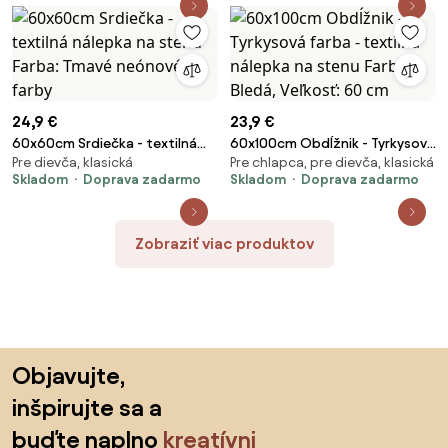
24,9 €
23,9 €
60x60cm Srdiečka - textilná
60x100cm Obdĺžnik - Tyrkysová
Pre dievča, klasická
Pre chlapca, pre dievča, klasická
nálepka na stenu Farba: Tmavé
farba - textilná nálepka na
Skladom
Doprava zadarmo
Skladom
Doprava zadarmo
neónové farby
stenu Farba: Bledá, Veľkosť: 60
cm
Zobraziť viac produktov
Preskočiť pätu, prejsť na začiatok stránky
Objavujte,
inšpirujte sa a
buďte naplno
kreatívni