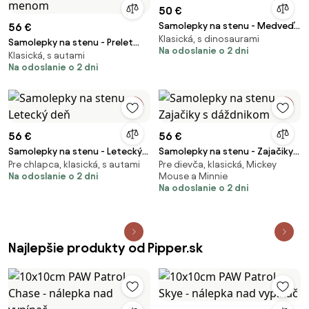
50 €
Samolepky na stenu - Medveď,
56 €
Klasická, s dinosaurami
líška a zajac II.
Samolepky na stenu - Prelet
Na odoslanie o 2 dni
Klasická, s autami
nad dedinou s menom
Na odoslanie o 2 dni
56 €
56 €
Samolepky na stenu - Letecký
Samolepky na stenu - Zajačiky s
Pre chlapca, klasická, s autami
Pre dievča, klasická, Mickey
deň
dáždnikom
Na odoslanie o 2 dni
Mouse a Minnie
Na odoslanie o 2 dni
Najlepšie produkty od Pipper.sk