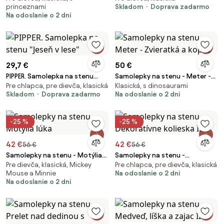
princeznami
Skladom
Doprava zadarmo
Na odoslanie o 2 dni
29,7 €
50 €
PIPPER. Samolepka na stenu
Samolepky na stenu - Meter -
Pre chlapca, pre dievča, klasická
Klasická, s dinosaurami
"Jeseň v lese"
Zvieratká a kopce
Skladom
Doprava zadarmo
Na odoslanie o 2 dni
-25 %
-25 %
42 €
42 €
56 €
56 €
Samolepky na stenu - Motýlia
Samolepky na stenu -
Pre dievča, klasická, Mickey
Pre chlapca, pre dievča, klasická
lúka
Dekoratívne kolieska I.
Mouse a Minnie
Na odoslanie o 2 dni
Na odoslanie o 2 dni