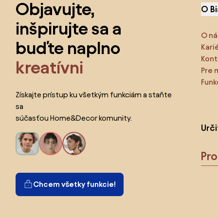
Objavujte,
O B
inšpirujte sa a
O ná
buďte naplno
Kari
Kont
kreatívni
Pre 
Funk
Získajte prístup ku všetkým funkciám a staňte
sa
súčasťou Home&Decor komunity.
Urč
Pr
Chcem všetky funkcie!