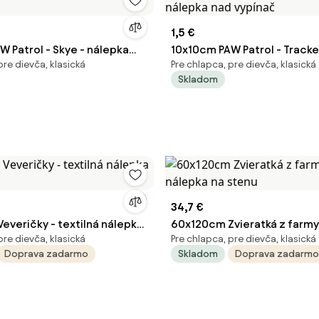
1,5 €
 Patrol - Skye - nálepka
10x10cm PAW Patrol - Tracke
pre dievča, klasická
Pre chlapca, pre dievča, klasická
č
nad vypínač
Skladom
34,7 €
everičky - textilná nálepka
60x120cm Zvieratká z farmy 
pre dievča, klasická
Pre chlapca, pre dievča, klasická
nálepka na stenu
Doprava zadarmo
Skladom
Doprava zadarmo