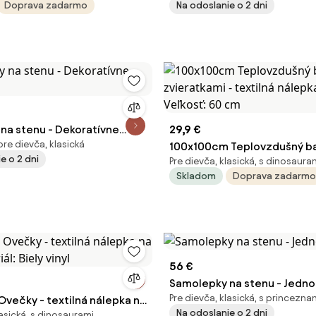
Doprava zadarmo
Na odoslanie o 2 dni
na stenu - Dekoratívne
29,9 €
pre dievča, klasická
100x100cm Teplovzdušný ba
e o 2 dni
Pre dievča, klasická, s dinosaura
zvieratkami - textilná nálep
Skladom
Doprava zadarmo
Veľkosť: 60 cm
56 €
Samolepky na stenu - Jedn
Pre dievča, klasická, s princezna
večky - textilná nálepka na
Na odoslanie o 2 dni
lasická, s dinosaurami