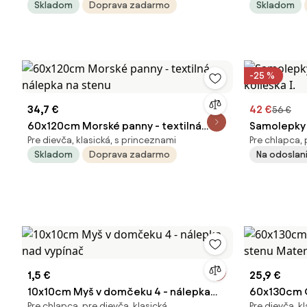
Skladom
Doprava zadarmo
Skladom
-25 %
34,7 €
42 €
56 €
60x120cm Morské panny - textilná
Samolepky 
Pre dievča, klasická, s princeznami
Pre chlapca, 
nálepka na stenu
kolieska I.
Skladom
Doprava zadarmo
Na odoslani
1,5 €
25,9 €
10x10cm Myš v domčeku 4 - nálepka
60x130cm O
Pre chlapca, pre dievča, klasická
Pre dievča, k