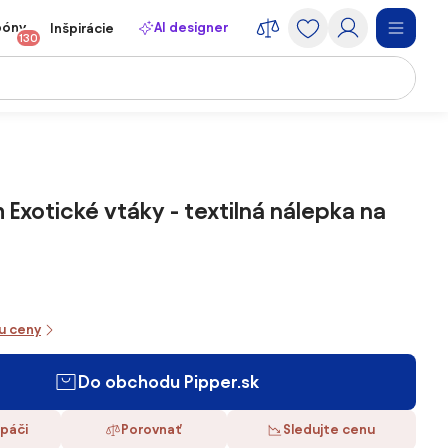
póny
AI designer
Inšpirácie
130
Exotické vtáky - textilná nálepka na
iu ceny
Do obchodu Pipper.sk
 páči
Porovnať
Sledujte cenu