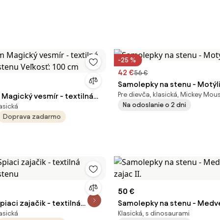
-25 %
42 €
56 €
Samolepky na stenu - Motýli
Pre dievča, klasická, Mickey Mou
Magický vesmír - textilná
Na odoslanie o 2 dni
lasická
stenu Veľkosť: 100 cm
Doprava zadarmo
50 €
aci zajačik - textilná
Samolepky na stenu - Medveď
lasická
Klasická, s dinosaurami
 stenu
zajac II.