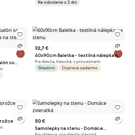
Na odoslanie o 2 dni
32,7 €
60x90cm Baletka - textilná nálepka na
Pre dievča, klasická, s princeznami
lón so
stenu
Skladom
Doprava zadarmo
mi
ka na stenu
orožce
50 €
mi
Samolepky na stenu - Domáce
Pre chlapca, pre dievča, klasická