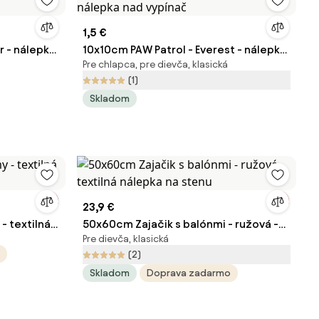
1,5 €
r - nálepka
10x10cm PAW Patrol - Everest - nálepka
Pre chlapca, pre dievča, klasická
nad vypínač
(1)
Skladom
23,9 €
- textilná
50x60cm Zajačik s balónmi - ružová -
Pre dievča, klasická
textilná nálepka na stenu
(2)
Skladom
Doprava zadarmo