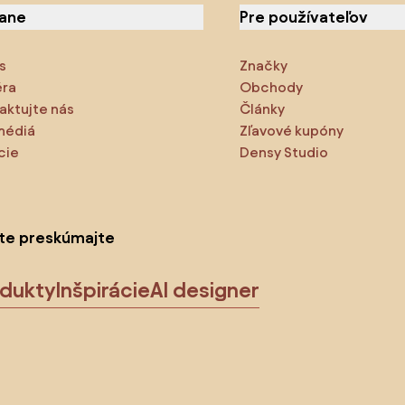
iane
Pre používateľov
s
Značky
éra
Obchody
aktujte nás
Články
médiá
Zľavové kupóny
cie
Densy Studio
ite preskúmajte
odukty
Inšpirácie
AI designer