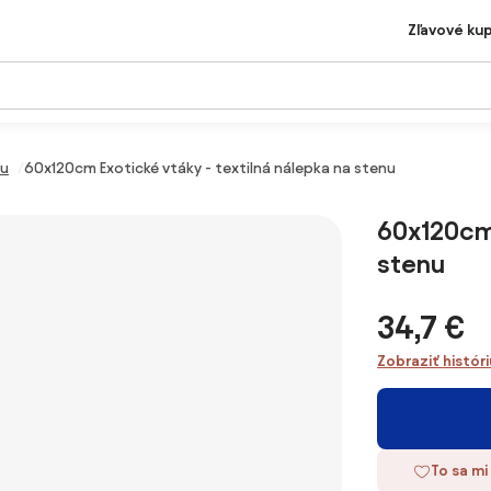
Zľavové ku
nu
60x120cm Exotické vtáky - textilná nálepka na stenu
60x120cm 
stenu
34,7 €
Zobraziť histór
To sa mi