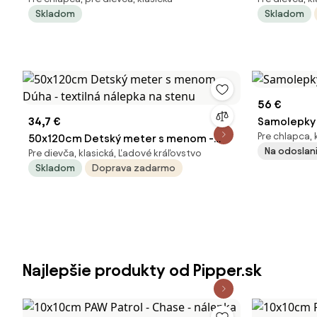
nad vypínač
stenu Materi
Skladom
Skladom
56 €
34,7 €
Samolepky 
Pre chlapca, 
50x120cm Detský meter s menom -
Na odoslani
Pre dievča, klasická, Ľadové kráľovstvo
Dúha - textilná nálepka na stenu
Skladom
Doprava zadarmo
Najlepšie produkty od Pipper.sk