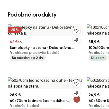
Podobné produkty
-25 %
42 €
35,9 €
56 €
Samolepky na stenu - Dekoratívne
100x100cm 
Pre chlapca, pre dievča, klasická
Pre dievča, k
kolieska II.
nálepka na 
Na odoslanie o 2 dni
Skladom
26,9 €
24,9 €
60x70cm Jednorožec na dúhe -
60x60cm Spi
Pre dievča, klasická
Pre dievča, k
textilná nálepka na stenu
nálepka na