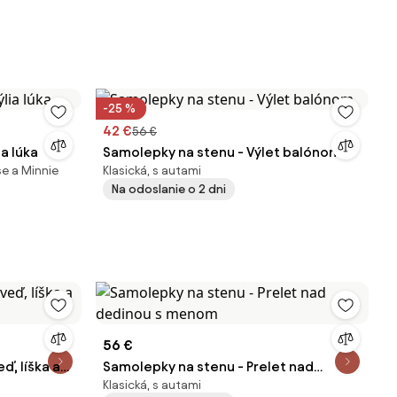
-25 %
42 €
56 €
a lúka
Samolepky na stenu - Výlet balónom
se a Minnie
Klasická, s autami
Na odoslanie o 2 dni
56 €
, líška a
Samolepky na stenu - Prelet nad
Klasická, s autami
dedinou s menom