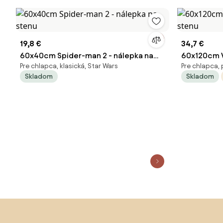
19,8 €
34,7 €
60x40cm Spider-man 2 - nálepka na
60x120cm Vč
Pre chlapca, klasická, Star Wars
Pre chlapca, 
stenu
stenu
Skladom
Skladom
Preskočiť pätu, prejsť na začiatok stránky