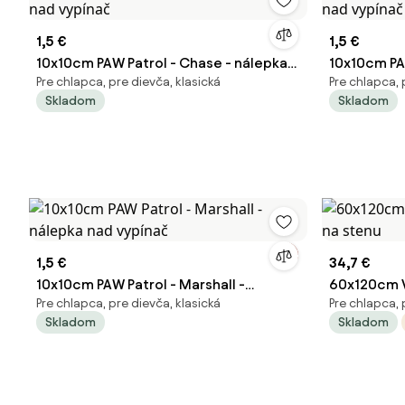
1,5 €
1,5 €
10x10cm PAW Patrol - Chase - nálepka
10x10cm PAW
Pre chlapca, pre dievča, klasická
Pre chlapca, 
nad vypínač
nad vypína
Skladom
Skladom
1,5 €
34,7 €
10x10cm PAW Patrol - Marshall -
60x120cm V
Pre chlapca, pre dievča, klasická
Pre chlapca, 
nálepka nad vypínač
na stenu
Skladom
Skladom