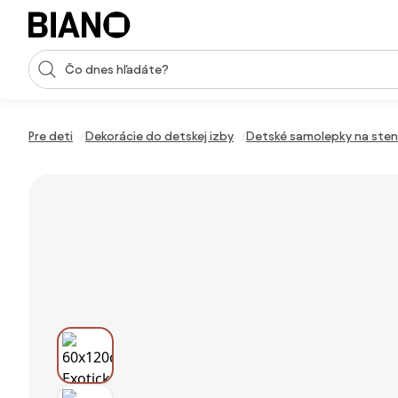
Preskočiť navigáciu, prejsť na obsah
Vstup pre vyhľadávanie
Preskočiť obsah, prejsť na pätu
Pre deti
Dekorácie do detskej izby
Detské samolepky na ste