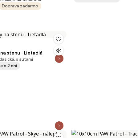
ál: Biely vinyl
Doprava zadarmo
na stenu - Lietadlá
klasická, s autami
e o 2 dni