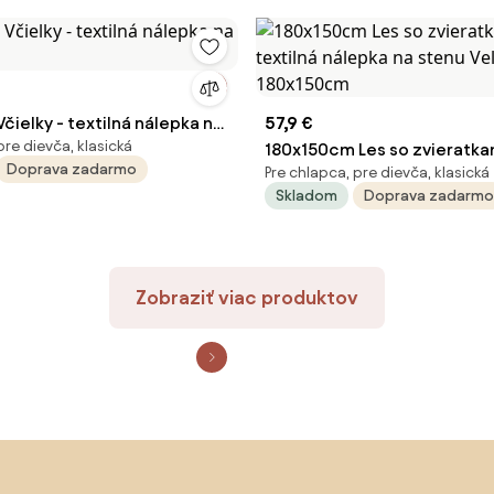
ielky - textilná nálepka na
57,9 €
pre dievča, klasická
180x150cm Les so zvieratkam
Doprava zadarmo
Pre chlapca, pre dievča, klasická
textilná nálepka na stenu Ve
Skladom
Doprava zadarmo
180x150cm
Zobraziť viac produktov