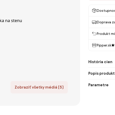
Dostupno
Doprava z
Produkt mô
Pipper.sk
História cien
Popis produkt
Parametre
Zobraziť všetky médiá (5)