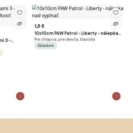
1,5 €
10x10cm PAW Patrol - Liberty - nálepka
Pre chlapca, pre dievča, klasická
i 3 -
nad vypínač
Skladom
ľkosť: