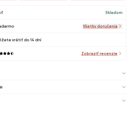
sť
Skladom
adarmo
Všetky doručenia
žete vrátiť do 14 dní
Zobraziť recenzie
u