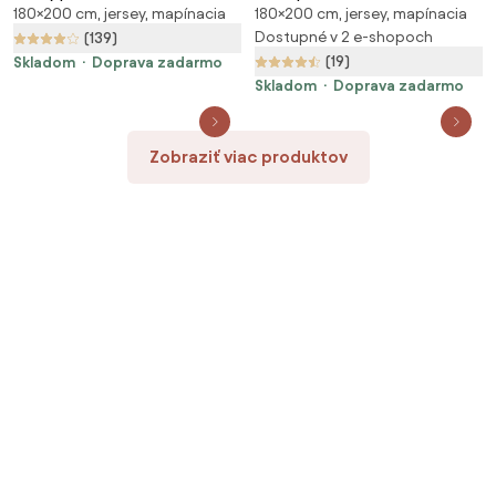
180×200 cm, jersey, mapínacia
180×200 cm, jersey, mapínacia
200 cm
180x200 cm
Dostupné v 2 e-shopoch
(139)
(19)
Skladom
Doprava zadarmo
Skladom
Doprava zadarmo
Zobraziť viac produktov