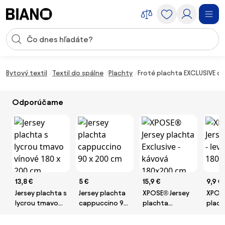
Preskočiť navigáciu, prejsť na obsah
Vstup pre vyhľadávanie
Preskočiť obsah, prejsť na pätu
Bytový textil
Textil do spálne
Plachty
Froté plachta EXCLUSIVE o
Odporúčame
13,8 €
5 €
15,9 €
9,9 €
Jersey plachta s
Jersey plachta
XPOSE® Jersey
XPOSE
lycrou tmavo
cappuccino 90
plachta
plach
vínové 180 x
x 200 cm
Exclusive -
levan
200 cm
kávová 180x200
180x