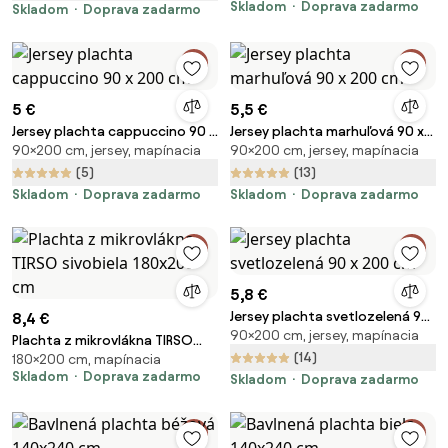
Skladom
Doprava zadarmo
Skladom
Doprava zadarmo
5 €
5,5 €
Jersey plachta cappuccino 90 x
Jersey plachta marhuľová 90 x
90×200 cm, jersey, mapínacia
90×200 cm, jersey, mapínacia
200 cm
200 cm
(5)
(13)
Skladom
Doprava zadarmo
Skladom
Doprava zadarmo
5,8 €
Jersey plachta svetlozelená 90
8,4 €
90×200 cm, jersey, mapínacia
x 200 cm
Plachta z mikrovlákna TIRSO
(14)
180×200 cm, mapínacia
sivobiela 180x200 cm
Skladom
Doprava zadarmo
Skladom
Doprava zadarmo