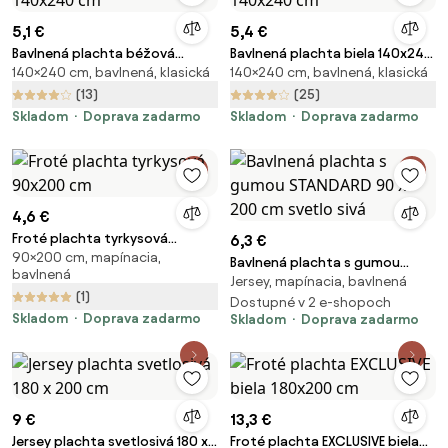
5,1 €
5,4 €
Bavlnená plachta béžová
Bavlnená plachta biela 140x240
140×240 cm, bavlnená, klasická
140×240 cm, bavlnená, klasická
140x240 cm
cm
(13)
(25)
Skladom
Doprava zadarmo
Skladom
Doprava zadarmo
4,6 €
Froté plachta tyrkysová
6,3 €
90×200 cm, mapínacia,
90x200 cm
Bavlnená plachta s gumou
bavlnená
Jersey, mapínacia, bavlnená
STANDARD 90 x 200 cm svetlo
(1)
sivá
Dostupné v 2 e-shopoch
Skladom
Doprava zadarmo
Skladom
Doprava zadarmo
9 €
13,3 €
Jersey plachta svetlosivá 180 x
Froté plachta EXCLUSIVE biela