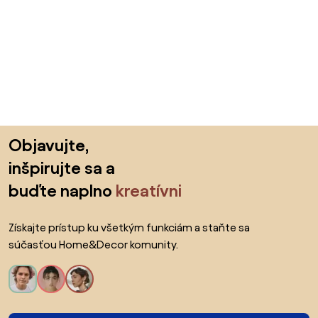
Preskočiť pätu, prejsť na začiatok stránky
Objavujte,
inšpirujte sa a
buďte naplno
kreatívni
Získajte prístup ku všetkým funkciám a staňte sa
súčasťou Home&Decor komunity.