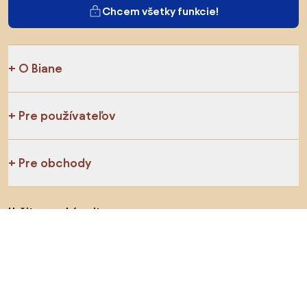
Chcem všetky funkcie!
O Biane
Pre používateľov
Pre obchody
Určite preskúmajte
Produkty
Inšpirácie
AI designer
Sledujte nás na sociálnych sieťach