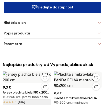
Sledujte dostupnosť
História cien
Popis produktu
Parametre
Najlepšie produkty od Vypredajobliecok.sk
9,3 €
Jersey plachta biela 180 x 200
6,3 €
180×200 cm, jersey, mapínacia
cm
Plachta z mikrovlákna PANDA
(134)
90×200 cm, mapínacia
RELAX mentolová 90x200 cm