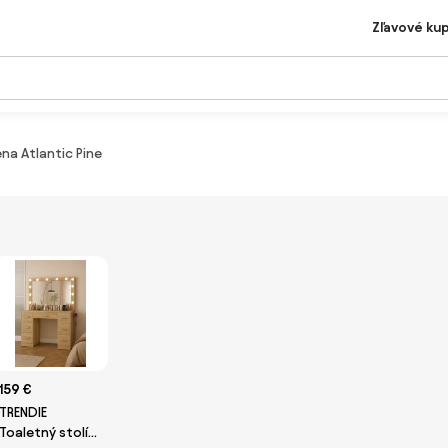
Zľavové ku
na Atlantic Pine
159 €
TRENDIE
Toaletný stolík