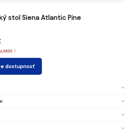
ý stol Siena Atlantic Pine
€
iu ceny
te dostupnosť
u