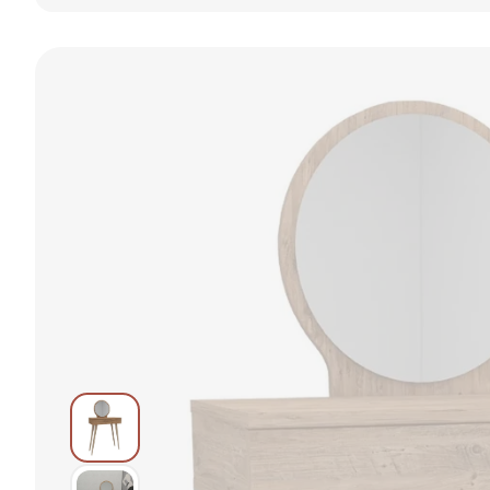
LED osvetlením
LED osvetlením
dub s LED
RDT644WB01
+ hubka na
osvetlením
make up
ZADARMO