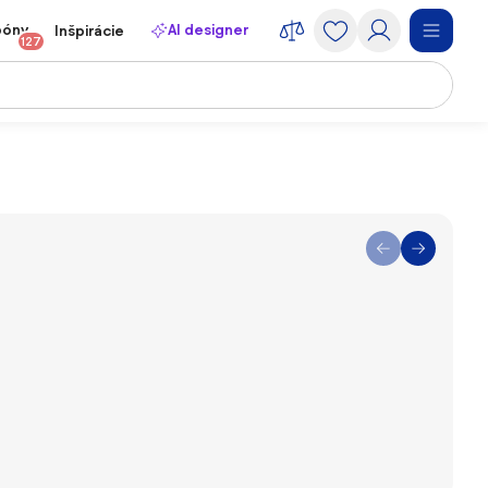
póny
AI designer
Inšpirácie
127