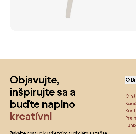
Preskočiť pätu, prejsť na začiatok stránky
Objavujte,
O B
inšpirujte sa a
O ná
buďte naplno
Kari
Kont
kreatívni
Pre 
Funk
Získajte prístup ku všetkým funkciám a staňte