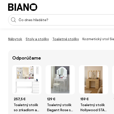
Preskočiť navigáciu, prejsť na obsah
Vstup pre vyhľadávanie
Preskočiť obsah, prejsť na pätu
Nábytok
Stoly a stolíky
Toaletné stolíky
Kozmetický stol Sie
Odporúčame
257,5 €
129 €
159 €
Toaletný stolík
Toaletný stolík
Toaletný stolík
so zrkadlom a
Elegant Rose s
Hollywood STAR