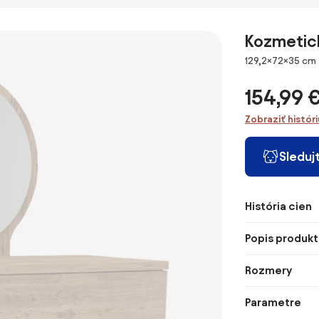
Hollywood STAR
dub
Kozmetick
Rozmery
129,2×72×35 cm
154,99 
Zobraziť histór
Sleduj
História cien
Popis produkt
Rozmery
Parametre