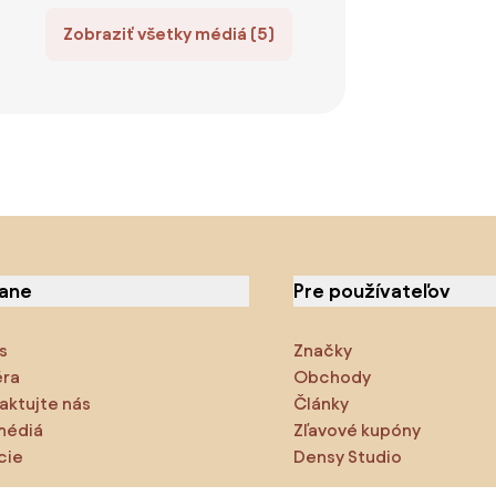
Zobraziť všetky médiá (5)
iane
Pre používateľov
s
Značky
éra
Obchody
aktujte nás
Články
médiá
Zľavové kupóny
cie
Densy Studio