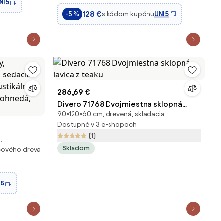
NI5
Nosnosťou 250 kg, Rustikálna Lavica,
128 €
s kódom kupónu
UNI5
-5 %
286,69 €
Divero 71768 Dvojmiestna sklopná
90×120×60 cm, drevená, skladacia
lavica z teaku
Dostupné v 3 e-shopoch
(1)
Skladom
icového dreva
a, sedacia
ustikálna
avohnedá,
I5