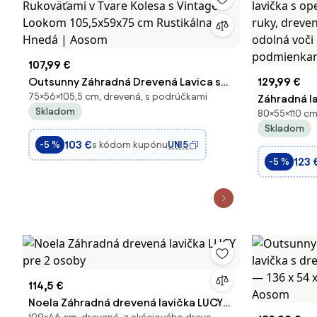
107,99 €
Outsunny Záhradná Drevená Lavica s
129,99 €
75×56×105,5 cm, drevená, s podrúčkami
Rukoväťami v Tvare Kolesa s Vintage
Záhradná l
Skladom
80×55×110 cm
Lookom 105,5x59x75 cm Rustikálna
lavička s 
Skladom
Hnedá | Aosom
ruky, dreve
103 €
s kódom kupónu
UNI5
-5 %
odolná voč
123 
-5 %
podmienka
114,5 €
Noela Záhradná drevená lavička LUCY