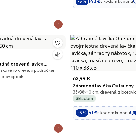
140 €
s kódom kupónu
U
-5 %
adná drevená lavica
eakového dreva, s podrúčkami
150 cm
8 e-shopoch
63,99 €
Záhradná lavička Outsunny,
35×38×110 cm, drevená, z borov
dvojmiestna drevená lavičk
Skladom
lavička, záhradný nábytok, r
lavička, masívne drevo, tm
61 €
s kódom kupónu
UN
-5 %
110 x 38 x 3