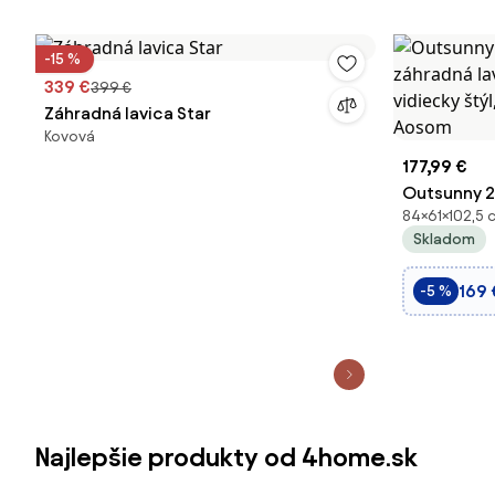
-15 %
339 €
399 €
Záhradná lavica Star
Kovová
177,99 €
Outsunny 2
84×61×102,5 
lavička s o
Skladom
štýl, čierna
169 
-5 %
Najlepšie produkty od 4home.sk