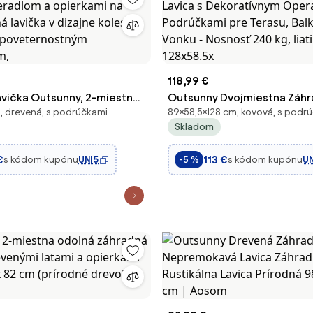
118,99 €
avička Outsunny, 2-miestna
Outsunny Dvojmiestna Záhr
, drevená, s podrúčkami
89×58,5×128 cm, kovová, s podr
operadlom a opierkami na
s Dekoratívnym Operadlom 
Skladom
ná lavička v dizajne kolesa,
Podrúčkami pre Terasu, Balk
i poveternostným
Vonku - Nosnosť 240 kg, liati
€
113 €
s kódom kupónu
UNI5
s kódom kupónu
UN
-5 %
m,
128x58.5x