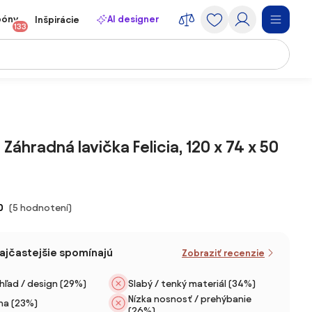
póny
AI designer
Inšpirácie
133
Záhradná lavička Felicia, 120 x 74 x 50
0
(5 hodnotení)
najčastejšie spomínajú
Zobraziť recenzie
hľad / design (29%)
Slabý / tenký materiál (34%)
Nízka nosnosť / prehýbanie
na (23%)
(26%)