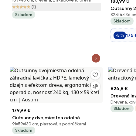
109×46 cm, drevená, z akáciového dreva
pre 2 osoby
183,99 €
(1)
Outsunny 2
Skladom
82×54×136 cm
lavička s d
Skladom
— 136 x 54 
Aosom
175 
-5 %
826,8 €
Drevená la
Drevená, kov
antracitov
Skladom
179,99 €
Outsunny dvojmiestna odolná
91×59×130 cm, plastová, s podrúčkami
záhradná lavička z HDPE, lamelový
Skladom
dizajn s efektom dreva, ergonomické