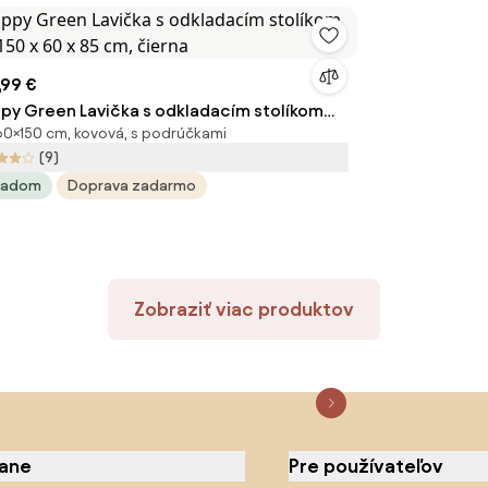
,99 €
py Green Lavička s odkladacím stolíkom
0×150 cm, kovová, s podrúčkami
 150 x 60 x 85 cm, čierna
(9)
ladom
Doprava zadarmo
Zobraziť viac produktov
iane
Pre používateľov