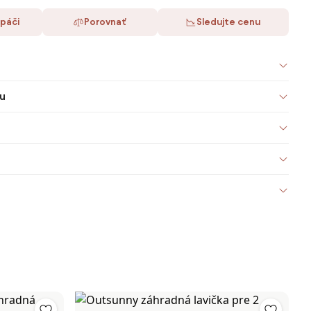
 páči
Porovnať
Sledujte cenu
u