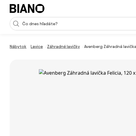
Preskočiť navigáciu, prejsť na obsah
Vstup pre vyhľadávanie
Preskočiť obsah, prejsť na pätu
Nábytok
Lavice
Záhradné lavičky
Avenberg Záhradná lavička 