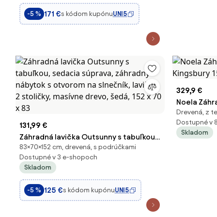
operadlo, nosnosť 240 kg, 130 x 59 x 91
171 €
s kódom kupónu
UNI5
-5 %
cm | Aosom
329,9 €
Noela Záhr
Drevená, z t
Kingsbury 
Dostupné v 
131,99 €
Skladom
Záhradná lavička Outsunny s tabuľkou,
83×70×152 cm, drevená, s podrúčkami
sedacia súprava, záhradný nábytok s
Dostupné v 3 e-shopoch
otvorom na slnečník, lavička, 2 stoličky,
Skladom
masívne drevo, šedá, 152 x 70 x 83
125 €
s kódom kupónu
UNI5
-5 %