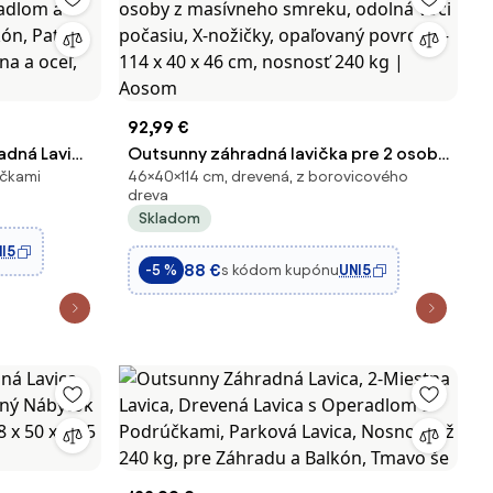
92,99 €
adná Lavica
Outsunny záhradná lavička pre 2 osoby
účkami
46×40×114 cm, drevená, z borovicového
a
z masívneho smreku, odolná voči
dreva
ón, Patio
počasiu, X-nožičky, opaľovaný povrch
Skladom
na a oceľ,
— 114 x 40 x 46 cm, nosnosť 240 kg |
I5
Aosom
88 €
s kódom kupónu
UNI5
-5 %