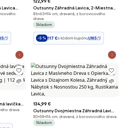
122,99 €
 Lavica
Outsunny Záhradná Lavica, 2-Miestna
vicového
86×63×114 cm, drevená, z borovicového
ný Nábytok
Lavica, Drevená Lavica s Operadlom a
dreva
 x 50 x 39,5
Podrúčkami, Parková Lavica, Nosnosť až
Skladom
240 kg, pre Záhradu a Balkón, Tmavo še
117 €
I5
s kódom kupónu
UNI5
-5 %
á lavička |
134,99 €
ového dreva
vé sedenie
Outsunny Dvojmiestna Záhradná Lavica
80×58×114 cm, drevená, z borovicového dreva
| 112 × 64 ×
z Masívneho Dreva s Opierkami, Lavica
Skladom
s Dizajnom Kolesa, Záhradný Nábytok s