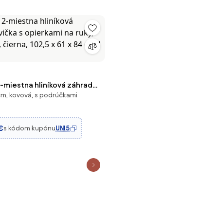
-miestna hliníková záhradná
cm, kovová, s podrúčkami
pierkami na ruky, vidiecky
, 102,5 x 61 x 84 cm | Aosom
€
s kódom kupónu
UNI5