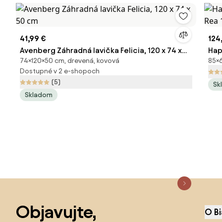
41,99 €
124
Avenberg Záhradná lavička Felicia, 120 x 74 x
Hap
74×120×50 cm, drevená, kovová
85×6
50 cm
Rea
Dostupné v 2 e-shopoch
(5)
Sk
Skladom
Preskočiť pätu, prejsť na začiatok stránky
Objavujte,
O B