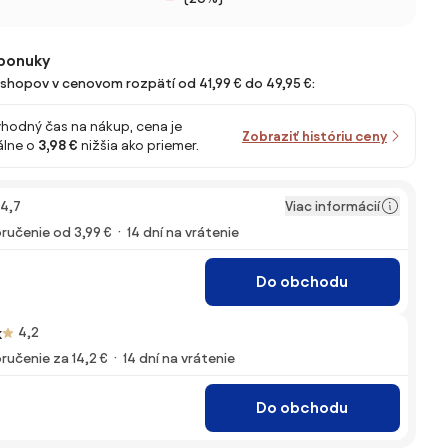
ponuky
e-shopov v cenovom rozpätí od 41,99 € do 49,95 €:
vhodný čas na nákup, cena je
Zobraziť históriu ceny
lne o
3,98 €
nižšia ako priemer.
Viac informácií
4,7
ručenie od 3,99 €
14 dní na vrátenie
Do obchodu
k
4,2
ručenie za 14,2 €
14 dní na vrátenie
Do obchodu