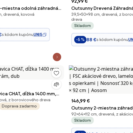
92,99 €
-miestna odolná záhradná
Outsunny Drevená Záhradná
, drevená, kovová
39,5×50×98 cm, drevená, z boro
revenými latami a opierkami
Nepremokavá Lavica Záhrad
dreva
x 82 cm (prírodné drevo) |
Rustikálna Lavica Prírodná 98
Skladom
cm | Aosom
€
s kódom kupónu
UNI5
88 €
s kódom kupónu
UN
-5 %
vica CHAT, dĺžka 1400 mm,
ová, z borovicového dreva
ý rám, dub
146,99 €
Doprava zadarmo
Outsunny 2-miestna záhradn
92×64×112 cm, drevená, z akáci
FSC akáciové drevo, lamelo
Skladom
s opierkami | Nosnosť 320 kg 
92 cm | Aosom