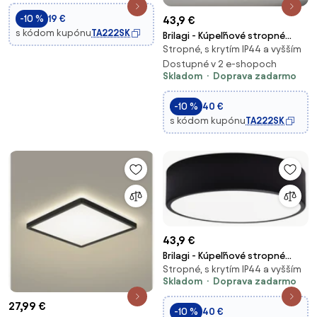
-10 %
19 €
43,9 €
s kódom kupónu
TA222SK
Brilagi - Kúpeľňové stropné
Stropné, s krytím IP44 a vyšším
svietidlo CLARE
2xE27/24W/230V pr. 30 cm IP54
Dostupné v 2 e-shopoch
Skladom
Doprava zadarmo
béžová
-10 %
40 €
s kódom kupónu
TA222SK
43,9 €
Brilagi - Kúpeľňové stropné
Stropné, s krytím IP44 a vyšším
svietidlo CLARE
Skladom
Doprava zadarmo
2xE27/24W/230V pr. 30 cm
čierna IP54
27,99 €
-10 %
40 €