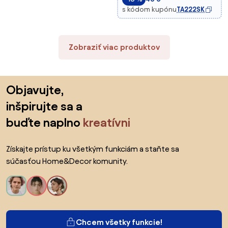
s kódom kupónu
TA222SK
Zobraziť viac produktov
Preskočiť pätu, prejsť na začiatok stránky
Objavujte,
inšpirujte sa a
buďte naplno
kreatívni
Získajte prístup ku všetkým funkciám a staňte sa
súčasťou Home&Decor komunity.
Chcem všetky funkcie!