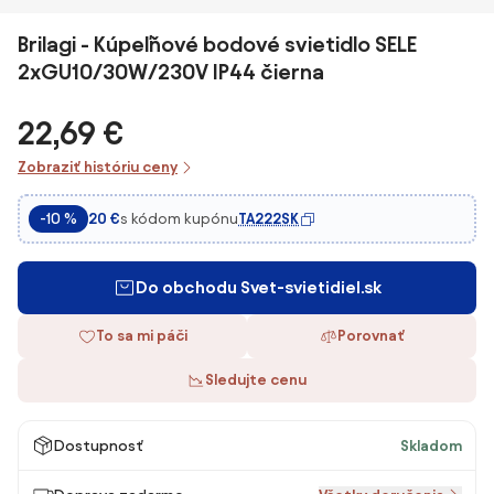
Brilagi - Kúpeľňové bodové svietidlo SELE
2xGU10/30W/230V IP44 čierna
22,69 €
Zobraziť históriu ceny
s kódom kupónu
TA222SK
-10 %
20 €
Do obchodu Svet-svietidiel.sk
To sa mi páči
Porovnať
Sledujte cenu
Dostupnosť
Skladom