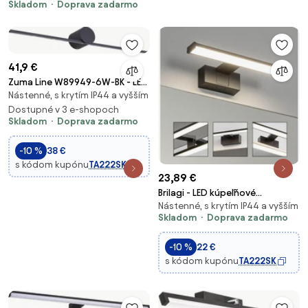
Skladom
Doprava zadarmo
41,9 €
Zuma Line W89949-6W-BK - LED
Nástenné, s krytím IP44 a vyšším
Osvetlenie zrkadla CAMARA
LED/6W/230V IP44 čierna
Dostupné v 3 e-shopoch
Skladom
Doprava zadarmo
-10 %
38 €
s kódom kupónu
TA222SK
23,89 €
Brilagi - LED kúpeľňové
Nástenné, s krytím IP44 a vyšším
osvetlenie zrkadla VESTRA
Skladom
Doprava zadarmo
LED/6W/230V 30 cm IP44 čierna
-10 %
22 €
s kódom kupónu
TA222SK