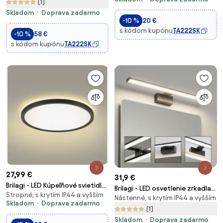
čierne + DO
(1)
Skladom
Doprava zadarmo
-10 %
20 €
s kódom kupónu
TA222SK
-10 %
58 €
s kódom kupónu
TA222SK
27,99 €
31,9 €
Brilagi - LED Kúpeľňové svietidlo
Brilagi - LED osvetlenie zrkadla
Stropné, s krytím IP44 a vyšším
ULTRA SLIM LED/18W/230V pr. 30
Nástenné, s krytím IP44 a vyšším
do kúpeľne VESTRA
Skladom
Doprava zadarmo
cm čierna IP54
LED/12W/230V 60 cm IP44
(1)
čierna
Skladom
Doprava zadarmo