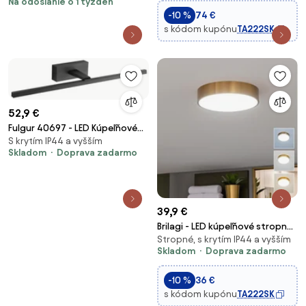
Na odoslanie o 1 týždeň
čierna matná, OSW-66043
-10 %
74 €
s kódom kupónu
TA222SK
52,9 €
Fulgur 40697 - LED Kúpeľňové
S krytím IP44 a vyšším
osvetlenie zrkadla LUNA
Skladom
Doprava zadarmo
LED/12W/230V IP44 čierna
39,9 €
Brilagi - LED kúpeľňové stropné
Stropné, s krytím IP44 a vyšším
svietidlo POOL LED/24W/230V
Skladom
Doprava zadarmo
pr. 30 cm IP54 bronz
-10 %
36 €
s kódom kupónu
TA222SK