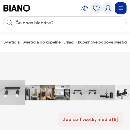
Preskočiť navigáciu, prejsť na obsah
Vstup pre vyhľadávanie
Preskočiť obsah, prejsť na pätu
Svietidlá
Svietidlá do kúpeľne
Brilagi - Kúpeľňové bodové svietid
Zobraziť všetky médiá (8)