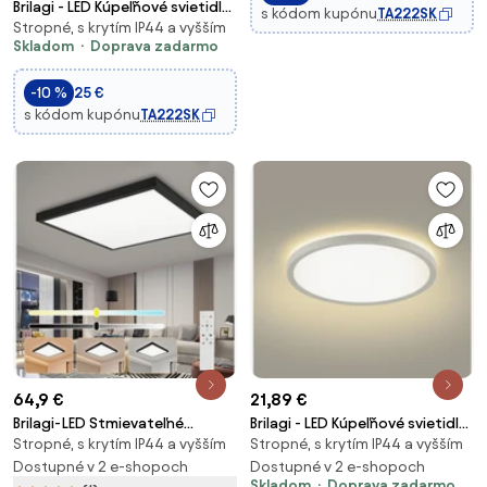
Brilagi - LED Kúpeľňové svietidlo
s kódom kupónu
TA222SK
Stropné, s krytím IP44 a vyšším
ULTRA SLIM LED/18W/230V
Skladom
Doprava zadarmo
30x30 cm čierna IP54
-10 %
25 €
s kódom kupónu
TA222SK
64,9 €
21,89 €
Brilagi-LED Stmievateľné
Brilagi - LED Kúpeľňové svietidlo
Stropné, s krytím IP44 a vyšším
Stropné, s krytím IP44 a vyšším
kúpeľňové svietidlo FRAME
ULTRA SLIM LED/12W/230V pr.
SMART LED/50W/230V IP44
Dostupné v 2 e-shopoch
22,5 cm biela IP54
Dostupné v 2 e-shopoch
Skladom
Doprava zadarmo