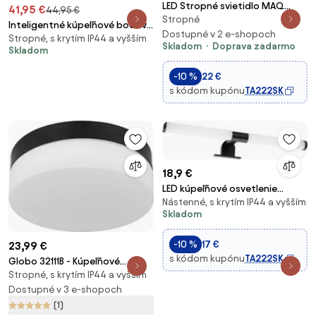
LED Stropné svietidlo MAQ
41,95 €
44,95 €
Stropné
LED/18W/230V
Inteligentné kúpeľňové bodové
3000/4000/6500K IP40 čierna
Dostupné v 2 e-shopoch
Stropné, s krytím IP44 a vyšším
svetlo čierne štvorcové IP44
Skladom
Doprava zadarmo
Skladom
vrátane 2 Wifi GU10 - Ducha
-10 %
22 €
s kódom kupónu
TA222SK
18,9 €
LED kúpeľňové osvetlenie
Nástenné, s krytím IP44 a vyšším
zrkadla 2v1 APA LED/6W/230V
Skladom
40 cm IP44 čierne
-10 %
17 €
23,99 €
s kódom kupónu
TA222SK
Globo 32111B - Kúpeľňové
Stropné, s krytím IP44 a vyšším
svietidlo VRANOS
1xE27/60W/230V pr. 18,4 cm
Dostupné v 3 e-shopoch
IP44
(1)