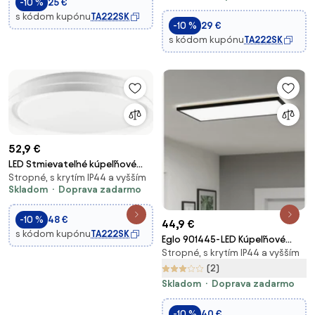
-10 %
25 €
s kódom kupónu
TA222SK
-10 %
29 €
s kódom kupónu
TA222SK
52,9 €
LED Stmievateľné kúpeľňové
Stropné, s krytím IP44 a vyšším
stropné svietidlo ELIZA
Skladom
Doprava zadarmo
LED/48W/230V IP44 + DO
-10 %
48 €
44,9 €
s kódom kupónu
TA222SK
Eglo 901445-LED Kúpeľňové
Stropné, s krytím IP44 a vyšším
stropné svietidlo ROVITO
17,2W/230V 30x57cm IP44
(2)
čierna
Skladom
Doprava zadarmo
-10 %
40 €