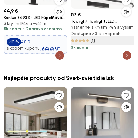
44,9 €
52 €
Kanlux 34933 - LED Kúpeľňové
Toolight Toolight, LED
S krytím IP44 a vyšším
osvetlenie zrkadla ASTIM
Nástenné, s krytím IP44 a vyšším
kúpeľňové svietidlo nad zrkadlo
Skladom
Doprava zadarmo
LED/12W/230V IP44 čierna
12W 50CM APP373-1W, čierna,
Dostupné v 3 e-shopoch
OSW-05003
(1)
-10 %
40 €
Skladom
s kódom kupónu
TA222SK
Najlepšie produkty od Svet-svietidiel.sk