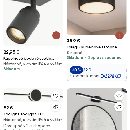
35,9 €
Brilagi - Kúpeľňové stropné
22,95 €
Stropné
svietidlo POOL 2xE27/15W/230V
Skladom
Doprava zadarmo
Kúpeľňové bodové svetlo
priemer 30 cm IP54 čierna
Nástenné, s krytím IP44 a vyšším
čierne štvorcové IP44 vrátane
Skladom
-10 %
32 €
Wifi GU10 - Ducha
s kódom kupónu
TA222SK
52 €
Toolight Toolight, LED
Nástenné, s krytím IP44 a vyšším
kúpeľňové svietidlo nad zrkadlo
80cm APP850-1W, čierna, OSW-
Dostupné v 2 e-shopoch