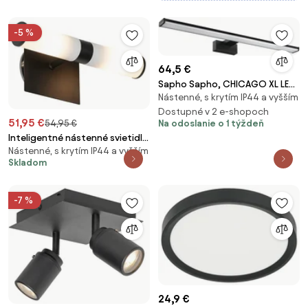
-5 %
64,5 €
Sapho Sapho, CHICAGO XL LED
Nástenné, s krytím IP44 a vyšším
svietidlo, 600x120x40 mm, 12W,
230 V, plast, čierna matná,
Dostupné v 2 e-shopoch
51,95 €
54,95 €
Na odoslanie o 1 týždeň
AU470
Inteligentné nástenné svietidlo
Nástenné, s krytím IP44 a vyšším
do kúpeľne čierne IP44 2-svetlá
Skladom
vrátane Zigbee G9 - Bath
-7 %
24,9 €