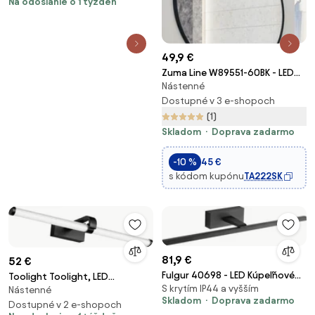
Na odoslanie o 1 týždeň
07883
49,9 €
Zuma Line W89551-60BK - LED
Nástenné
Obrazové svietidlo ARVI
LED/20W/230V 60 cm čierna
Dostupné v 3 e-shopoch
(1)
Skladom
Doprava zadarmo
-10 %
45 €
s kódom kupónu
TA222SK
81,9 €
52 €
Fulgur 40698 - LED Kúpeľňové
Toolight Toolight, LED
S krytím IP44 a vyšším
osvetlenie zrkadla LUNA
Nástenné
nástenné svietidlo 60cm, 13W,
Skladom
Doprava zadarmo
LED/18W/230V IP44 čierna
4000K, 1000lm, APP1888-1W,
Dostupné v 2 e-shopoch