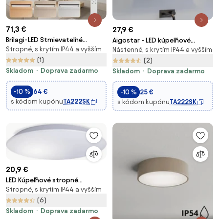
71,3 €
27,9 €
Brilagi-LED Stmievateľné
Aigostar - LED kúpeľňové
Stropné, s krytím IP44 a vyšším
kúpeľňové svietidlo FRAME
Nástenné, s krytím IP44 a vyšším
osvetlenie zrkadla
SMART LED/50W/230V IP44
(1)
LED/8W/230V 4000K 40 cm
(2)
čierna+DO
IP44 čierna
Skladom
Doprava zadarmo
Skladom
Doprava zadarmo
-10 %
64 €
-10 %
25 €
s kódom kupónu
TA222SK
s kódom kupónu
TA222SK
20,9 €
LED Kúpeľňové stropné
Stropné, s krytím IP44 a vyšším
svietidlo AVESTA LED/18W/230V
4000K IP54
(6)
Skladom
Doprava zadarmo