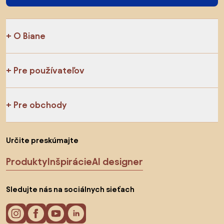
O Biane
Pre používateľov
Pre obchody
Určite preskúmajte
Produkty
Inšpirácie
AI designer
Sledujte nás na sociálnych sieťach