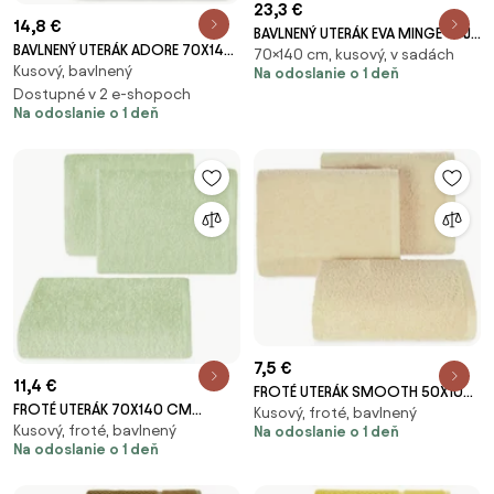
23,3 €
14,8 €
BAVLNENÝ UTERÁK EVA MINGE GAJA
BAVLNENÝ UTERÁK ADORE 70X140
70×140 cm, kusový, v sadách
70X140 CM ČIERNA
Kusový, bavlnený
CM KRÉMOVÁ
Na odoslanie o 1 deň
Dostupné v 2 e-shopoch
Na odoslanie o 1 deň
7,5 €
11,4 €
FROTÉ UTERÁK SMOOTH 50X100
FROTÉ UTERÁK 70X140 CM
Kusový, froté, bavlnený
CM BÉŽOVÁ
Kusový, froté, bavlnený
Na odoslanie o 1 deň
SVETLOZELENÁ
Na odoslanie o 1 deň