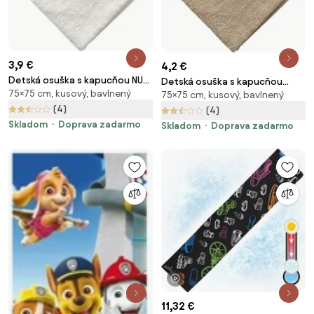
3,9 €
4,2 €
Detská osuška s kapucňou NUBI
Detská osuška s kapucňou
75×75 cm, kusový, bavlnený
75x75 cm, biela
75×75 cm, kusový, bavlnený
MILO 75x75 cm, béžová
(4)
(4)
Skladom
Doprava zadarmo
Skladom
Doprava zadarmo
1 video
11,32 €