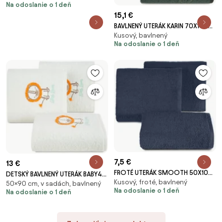
Na odoslanie o 1 deň
15,1 €
BAVLNENÝ UTERÁK KARIN 70X140
Kusový, bavlnený
CM TMAVOZELENÁ
Na odoslanie o 1 deň
7,5 €
13 €
FROTÉ UTERÁK SMOOTH 50X100
DETSKÝ BAVLNENÝ UTERÁK BABY45
Kusový, froté, bavlnený
CM TMAVOMODRÁ
50×90 cm, v sadách, bavlnený
50X90 CM BIELA
Na odoslanie o 1 deň
Na odoslanie o 1 deň