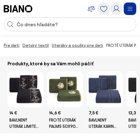
Preskočiť navigáciu, prejsť na obsah
Vstup pre vyhľadávanie
Preskočiť obsah, prejsť na pätu
Pre deti
Detský textil
Uteráky a osušky pre deti
FROTÉ UTERÁK PA
Produkty, ktoré by sa Vám mohli páčiť
14 €
14,6 €
7,5 €
13,3 €
BAVLNENÝ
FROTÉ UTERÁK
BAVLNENÝ
BAVLN
UTERÁK LIMITED
PALMS 50X90
UTERÁK KARIN
UTERÁ
COLLECTION
CM OLIVOVÁ
50X90 CM
MINGE
VICTORIA10
TMAVOMODRÁ
50X9