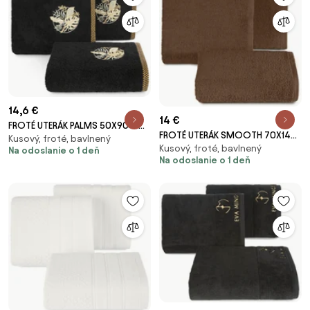
14,6 €
14 €
FROTÉ UTERÁK PALMS 50X90 CM
FROTÉ UTERÁK SMOOTH 70X140
Kusový, froté, bavlnený
ČIERNA
Kusový, froté, bavlnený
CM HNEDÁ
Na odoslanie o 1 deň
Na odoslanie o 1 deň