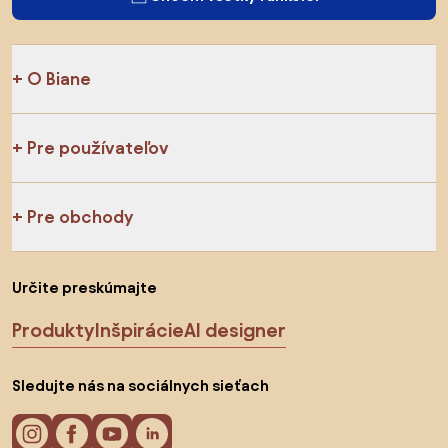
O Biane
Pre používateľov
Pre obchody
Určite preskúmajte
Produkty
Inšpirácie
AI designer
Sledujte nás na sociálnych sieťach