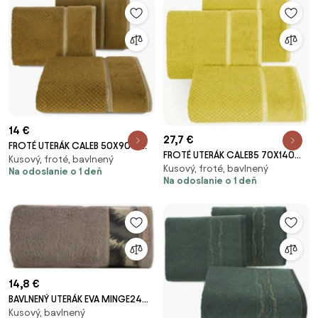
14 €
27,7 €
FROTÉ UTERÁK CALEB 50X90 CM
FROTÉ UTERÁK CALEB5 70X140
Kusový, froté, bavlnený
MEDOVÁ
Kusový, froté, bavlnený
CM HORČICOVÁ
Na odoslanie o 1 deň
Na odoslanie o 1 deň
14,8 €
BAVLNENÝ UTERÁK EVA MINGE24
Kusový, bavlnený
50X90 CM TMAVOBÉŽOVÁ