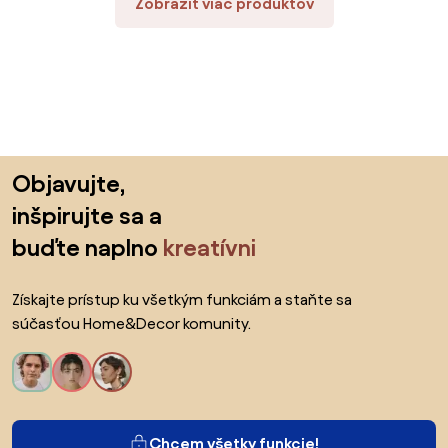
Zobraziť viac produktov
Preskočiť pätu, prejsť na začiatok stránky
Objavujte,
inšpirujte sa a
buďte naplno
kreatívni
Získajte prístup ku všetkým funkciám a staňte sa
súčasťou Home&Decor komunity.
Chcem všetky funkcie!