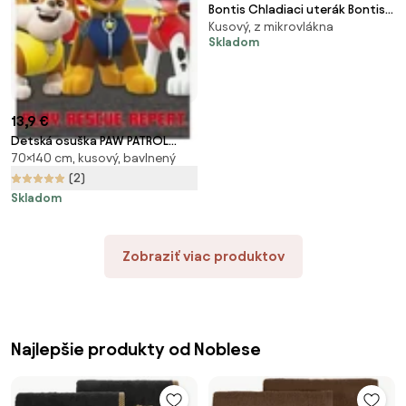
Bontis Chladiaci uterák Bontis -
Kusový, z mikrovlákna
Sport
Skladom
13,9 €
Detská osuška PAW PATROL
70×140 cm, kusový, bavlnený
modrá 70X140cm Faro
(2)
Skladom
Zobraziť viac produktov
Najlepšie produkty od Noblese