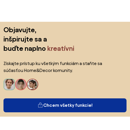
Preskočiť pätu, prejsť na začiatok stránky
Objavujte,
inšpirujte sa a
buďte naplno
kreatívni
Získajte prístup ku všetkým funkciám a staňte sa
súčasťou Home&Decor komunity.
Chcem všetky funkcie!
O Biane