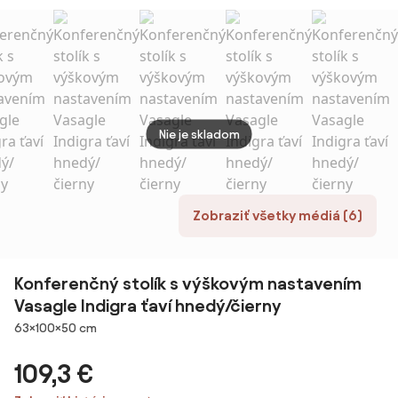
stolík s
súprave 2 ks ø
orec
rozkladacou
58 cm Dice –
doskou
Actona
Nie je skladom
Zobraziť všetky médiá (6)
Konferenčný stolík s výškovým nastavením
Vasagle Indigra ťaví hnedý/čierny
Rozmery
63×100×50 cm
109,3 €