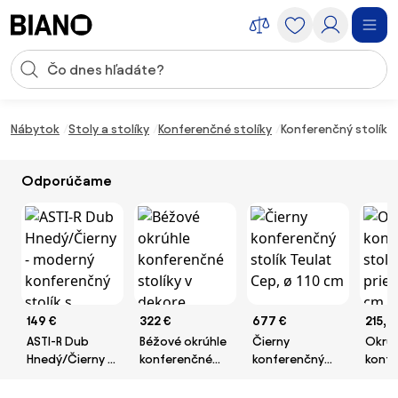
Preskočiť navigáciu, prejsť na obsah
Vstup pre vyhľadávanie
Preskočiť obsah, prejsť na pätu
Nábytok
Stoly a stolíky
Konferenčné stolíky
Konferenčný stolík 
Odporúčame
149 €
322 €
677 €
215,2
ASTI-R Dub
Béžové okrúhle
Čierny
Okrúh
Hnedý/Čierny -
konferenčné
konferenčný
konfe
moderný
stolíky v dekore
stolík Teulat
stolík
konferenčný
kameňa v
Cep, ø 110 cm
priem