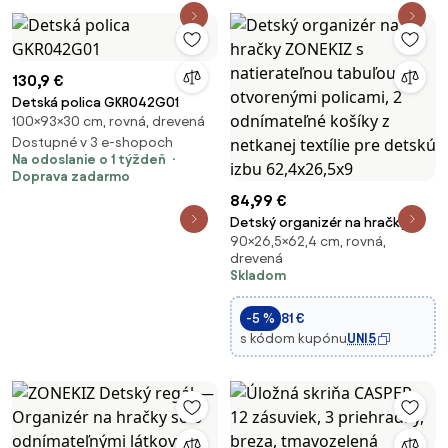
130,9 €
Detská polica GKR042G01
100×93×30 cm, rovná, drevená
Dostupné v 3 e-shopoch
Na odoslanie o 1 týždeň
Doprava zadarmo
84,99 €
Detský organizér na hračky
90×26,5×62,4 cm, rovná,
ZONEKIZ s natierateľnou
drevená
tabuľou a otvorenými policami,
Skladom
2 odnímateľné košíky z
netkanej textílie pre detskú
-5 %
81 €
izbu 62,4x26,5x9
s kódom kupónu
UNI5