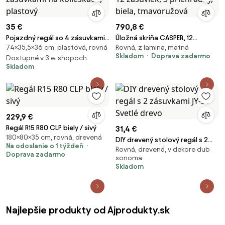
35 €
790,8 €
Pojazdný regál so 4 zásuvkami
Úložná skriňa CASPER, 12
74×35,5×36 cm, plastová, rovná
Rovná, z lamina, matná
na kolieskach, plastový
zásuviek, 3 priehradky, biela,
Skladom
Doprava zadarmo
Dostupné v 3 e-shopoch
tmavoružová
Skladom
229,9 €
Regál R15 R80 CLP biely / sivý
31,4 €
180×80×35 cm, rovná, drevená
DIY drevený stolový regál s 2
Na odoslanie o 1 týždeň
Rovná, drevená, v dekore dub
zásuvkami JY-39 Svetlé drevo
Doprava zadarmo
sonoma
Skladom
Najlepšie produkty od Ajprodukty.sk