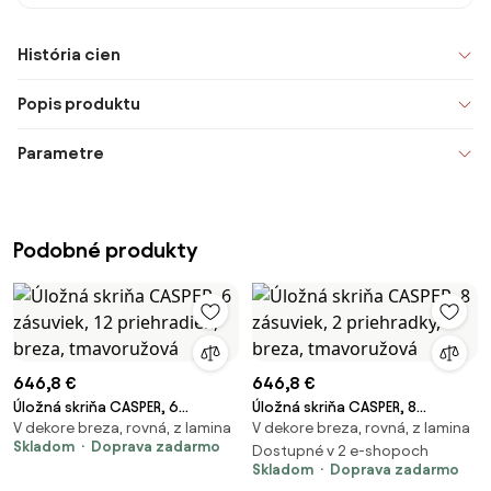
História cien
Popis produktu
Parametre
Podobné produkty
646,8 €
646,8 €
Úložná skriňa CASPER, 6
Úložná skriňa CASPER, 8
V dekore breza, rovná, z lamina
V dekore breza, rovná, z lamina
zásuviek, 12 priehradiek, breza,
zásuviek, 2 priehradky, breza,
Skladom
Doprava zadarmo
tmavoružová
tmavoružová
Dostupné v 2 e-shopoch
Skladom
Doprava zadarmo