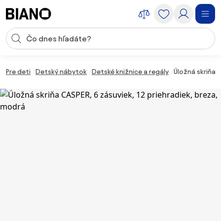
Preskočiť navigáciu, prejsť na obsah
Vstup pre vyhľadávanie
Preskočiť obsah, prejsť na pätu
Pre deti
Detský nábytok
Detské knižnice a regály
Úložná skriňa 