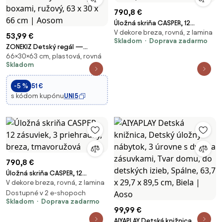
790,8 €
Úložná skriňa CASPER, 12
V dekore breza, rovná, z lamina
zásuviek, 3 priehradky, breza,
53,99 €
Skladom
Doprava zadarmo
tmavozelená
ZONEKIZ Detský regál —
66×30×63 cm, plastová, rovná
Organizér na hračky so 6
Skladom
odnímateľnými látkovými
boxami, ružový, 63 x 30 x 66 cm
-5 %
51 €
| Aosom
s kódom kupónu
UNI5
790,8 €
Úložná skriňa CASPER, 12
V dekore breza, rovná, z lamina
zásuviek, 3 priehradky, breza,
tmavoružová
Dostupné v 2 e-shopoch
Skladom
Doprava zadarmo
99,99 €
AIYAPLAY Detská knižnica,