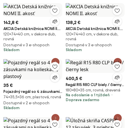
142,8 €
138,2 €
AKCIA Detská knižnica NOMI II.
AKCIA Detská knižnica NOMI II.
120×74×40 cm, v dekore dub,
120×74×40 cm, v dekore dub,
akosť
akosť
rovná
rovná
Dostupné v 3 e-shopoch
Dostupné v 3 e-shopoch
Skladom
Skladom
400,5 €
Regál R15 R80 CLP biely / čierny
35 €
180×80×35 cm, rovná, drevená
lesk
Pojazdný regál so 4 zásuvkami
Na odoslanie o 1 týždeň
74×35,5×36 cm, plastová, rovná
na kolieskach, plastový
Doprava zadarmo
Dostupné v 2 e-shopoch
Skladom