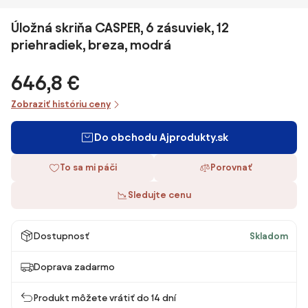
Úložná skriňa CASPER, 6 zásuviek, 12
priehradiek, breza, modrá
646,8 €
Zobraziť históriu ceny
Do obchodu Ajprodukty.sk
To sa mi páči
Porovnať
Sledujte cenu
Dostupnosť
Skladom
Doprava zadarmo
Produkt môžete vrátiť do 14 dní