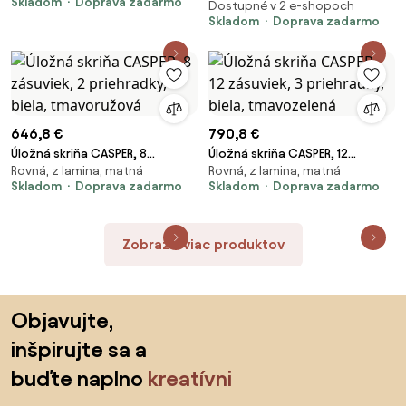
Skladom
Doprava zadarmo
modrá
tmavoružová
Dostupné v 2 e-shopoch
Skladom
Doprava zadarmo
646,8 €
790,8 €
Úložná skriňa CASPER, 8
Úložná skriňa CASPER, 12
Rovná, z lamina, matná
Rovná, z lamina, matná
zásuviek, 2 priehradky, biela,
zásuviek, 3 priehradky, biela,
Skladom
Doprava zadarmo
Skladom
Doprava zadarmo
tmavoružová
tmavozelená
Zobraziť viac produktov
Preskočiť pätu, prejsť na začiatok stránky
Objavujte,
inšpirujte sa a
buďte naplno
kreatívni