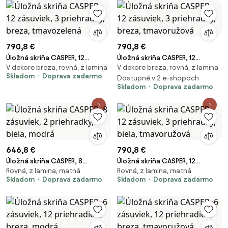
790,8 €
790,8 €
Úložná skriňa CASPER, 12
Úložná skriňa CASPER, 12
V dekore breza, rovná, z lamina
V dekore breza, rovná, z lamina
zásuviek, 3 priehradky, breza,
zásuviek, 3 priehradky, breza,
Skladom
Doprava zadarmo
tmavozelená
tmavoružová
Dostupné v 2 e-shopoch
Skladom
Doprava zadarmo
646,8 €
790,8 €
Úložná skriňa CASPER, 8
Úložná skriňa CASPER, 12
Rovná, z lamina, matná
Rovná, z lamina, matná
zásuviek, 2 priehradky, biela,
zásuviek, 3 priehradky, biela,
Skladom
Doprava zadarmo
Skladom
Doprava zadarmo
modrá
tmavoružová