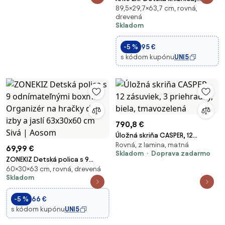
89,5×29,7×63,7 cm, rovná,
Detský úložný nábytok, 3
drevená
úrovne s dvoma zásuvkami,
Skladom
Tvar domu, do detských izieb,
Spálne, 63,7 x 29,7 x 89,5 cm,
-5 %
95 €
Biela | Aoso
s kódom kupónu
UNI5
790,8 €
Úložná skriňa CASPER, 12
Rovná, z lamina, matná
zásuviek, 3 priehradky, biela,
69,99 €
Skladom
Doprava zadarmo
tmavozelená
ZONEKIZ Detská polica s 9
60×30×63 cm, rovná, drevená
odnímateľnými boxmi –
Skladom
Organizér na hračky do izby a
jaslí 63x30x60 cm Sivá | Aosom
-5 %
66 €
s kódom kupónu
UNI5