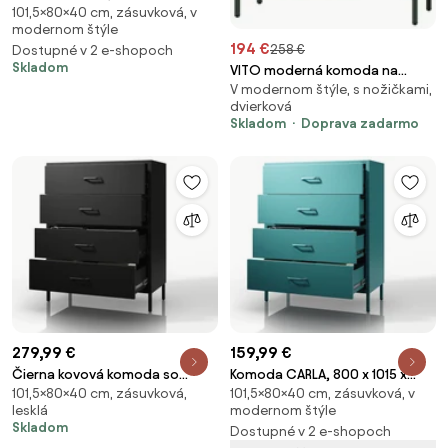
101,5×80×40 cm, zásuvková, v
400 mm, Modern: fľaškovo
modernom štýle
zelená farba
194 €
258 €
Dostupné v 2 e-shopoch
Skladom
VITO moderná komoda na
V modernom štýle, s nožičkami,
nohách s policami: tmavo
dvierková
zelená
Skladom
Doprava zadarmo
279,99 €
159,99 €
Čierna kovová komoda so
Komoda CARLA, 800 x 1015 x
101,5×80×40 cm, zásuvková,
101,5×80×40 cm, zásuvková, v
zásuvkami na nožičkách CARLA
400 mm, Modern: morská farba
lesklá
modernom štýle
Modern 800 x 1015 x 400 mm
Skladom
Dostupné v 2 e-shopoch