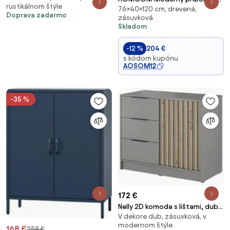
rustikálnom štýle
76×40×120 cm, drevená,
3 zásuvkami a 2 dverami v
Doprava zadarmo
zásuvková
čiernej farbe 120x40x76 cm |
Skladom
Aosom
-12 %
204 €
s kódom kupónu
AOSOM12
-35 %
172 €
Nelly 2D komoda s lištami, dub
V dekore dub, zásuvková, v
artisan, šedá
modernom štýle
168 €
258 €