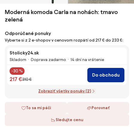
Moderná komoda Carla na nohách: tmavo
zelená
Odporúčané ponuky
Vyberte si z 2 e-shopov v cenovom rozpätí od 217 € do 233 €:
Stolicky24.sk
Skladom
Doprava zadarmo
14 dní na vrátenie
-30 %
Do obchodu
217 €
310 €
Zobraziť všetky ponuky (2)
To sa mi páči
Porovnať
Sledujte cenu