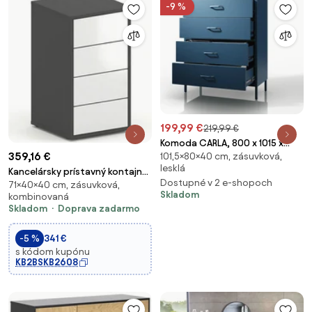
-9 %
199,99 €
219,99 €
Komoda CARLA, 800 x 1015 x
359,16 €
101,5×80×40 cm, zásuvková,
400 mm, Modern: tmavomodrá
lesklá
farba
Kancelársky prístavný kontajner
Dostupné v 2 e-shopoch
71×40×40 cm, zásuvková,
FUTURE, 4 zásuvky, 400 x 400 x
Skladom
kombinovaná
710 mm, biela/grafitová
Skladom
Doprava zadarmo
-5 %
341 €
s kódom kupónu
KB2BSKB2608