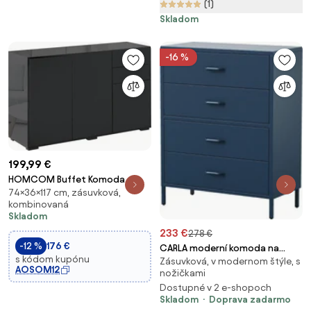
(1)
Skladom
-16 %
199,99 €
HOMCOM Buffet Komoda so
74×36×117 cm, zásuvková,
skladovacím priestorom a 2
kombinovaná
zásuvkami, 3 dverami,
Skladom
nastaviteľnou policou, z
233 €
278 €
drevotriesky, 117 x 36 x 74 cm
-12 %
176 €
CARLA moderní komoda na
Čierna | Aosom
s kódom kupónu
Zásuvková, v modernom štýle, s
nožičkách: tmavě modrá
AOSOM12
nožičkami
Dostupné v 2 e-shopoch
Skladom
Doprava zadarmo