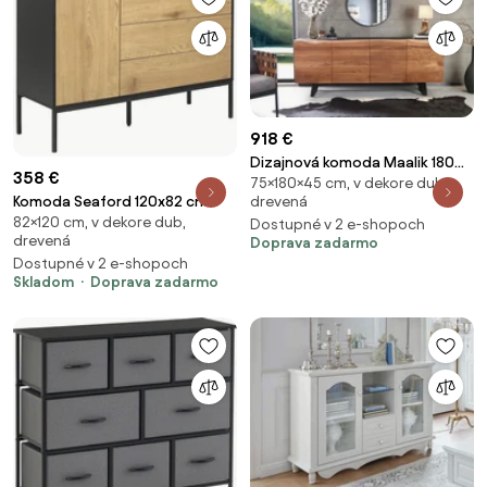
918 €
Dizajnová komoda Maalik 180
358 €
75×180×45 cm, v dekore dub,
cm akácia
Komoda Seaford 120x82 cm
drevená
82×120 cm, v dekore dub,
Dostupné v 2 e-shopoch
drevená
Doprava zadarmo
Dostupné v 2 e-shopoch
Skladom
Doprava zadarmo