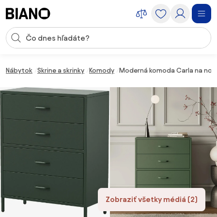
Preskočiť navigáciu, prejsť na obsah
Vstup pre vyhľadávanie
Preskočiť obsah, prejsť na pätu
Nábytok
Skrine a skrinky
Komody
Moderná komoda Carla na noh
Zobraziť všetky médiá (2)