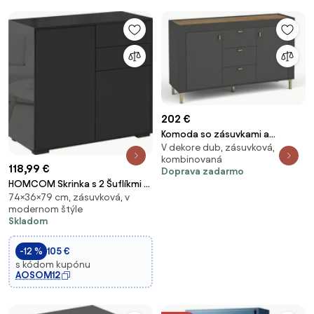
202 €
Komoda so zásuvkami a
V dekore dub, zásuvková,
skrinkami, čierna MOSSA MO6
kombinovaná
118,99 €
Doprava zadarmo
HOMCOM Skrinka s 2 Šuflíkmi a
74×36×79 cm, zásuvková, v
2 Dverami, Systém Otvorenia
modernom štýle
Jedným Tlačením, Skrinka pre
Skladom
Domov a Kanceláriu,
79x36x74cm, Matná Čierna |
-12 %
105 €
Aosom
s kódom kupónu
AOSOM12