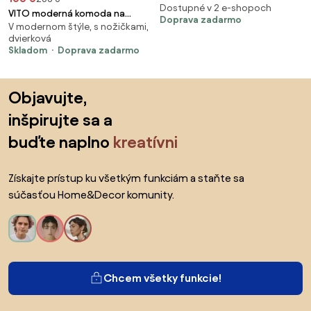
Dostupné v 2 e-shopoch
VITO moderná komoda na
Doprava zadarmo
V modernom štýle, s nožičkami,
nohách s policami: tmavo
dvierková
modrá
Skladom
Doprava zadarmo
Preskočiť pätu, prejsť na začiatok stránky
Objavujte,
inšpirujte sa a
buďte naplno
kreatívni
Získajte prístup ku všetkým funkciám a staňte sa
súčasťou Home&Decor komunity.
Chcem všetky funkcie!