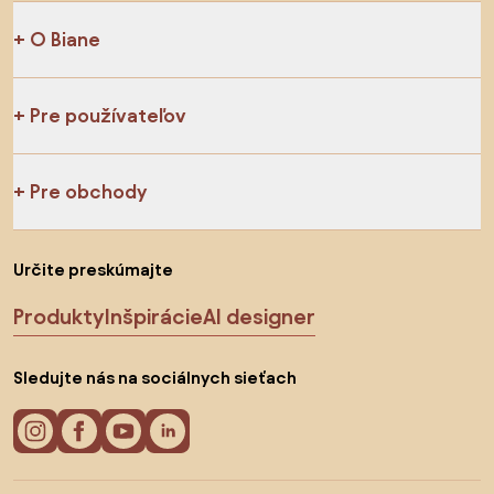
O Biane
Pre používateľov
Pre obchody
Určite preskúmajte
Produkty
Inšpirácie
AI designer
Sledujte nás na sociálnych sieťach