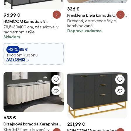
336 €
96,99 €
Presklená biela komoda Claire,
Drevená, v provence štýle,
kolekcia Victoria
HOMCOM Komoda s 8
kombinovaná
78,5×30×100 cm, zásuvková, v
textílnymi zásuvkami, úložná
Doprava zadarmo
modernom štýle
skrinka s úchytkami, kovový
Skladom
rám, moderný dizajn do spálne
alebo obývacej izby v
-12 %
85 €
tmavošedej | Aosom
s kódom kupónu
AOSOM12
638 €
231,99 €
Dizajnová komoda Xeraphina
81×40×172 cm, drevená, v
172 cm sivé mango
HOMCOM Moderný príborník s