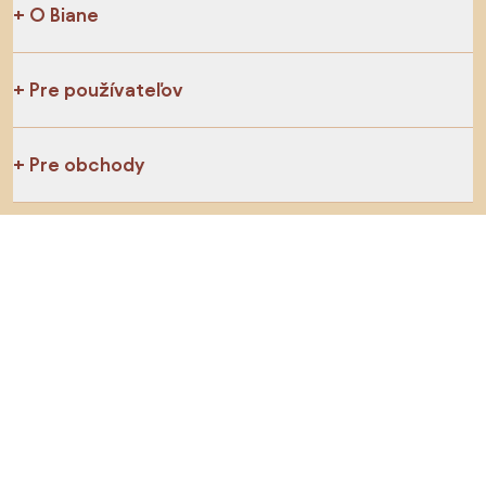
O Biane
Pre používateľov
Pre obchody
Určite preskúmajte
Produkty
Inšpirácie
AI designer
Sledujte nás na sociálnych sieťach