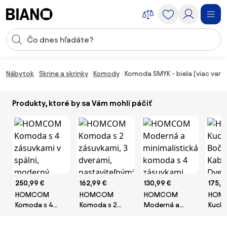
Preskočiť navigáciu, prejsť na obsah
Vstup pre vyhľadávanie
Preskočiť obsah, prejsť na pätu
Nábytok
Skrine a skrinky
Komody
Komoda SMYK - biela (viac varia
Produkty, ktoré by sa Vám mohli páčiť
250,99 €
162,99 €
130,99 €
175,9
HOMCOM
HOMCOM
HOMCOM
HOM
Komoda s 4
Komoda s 2
Moderná a
Kuch
zásuvkami v
zásuvkami, 3
minimalistická
Bočný
spálni, moderný
dverami,
komoda s 4
2 Dve