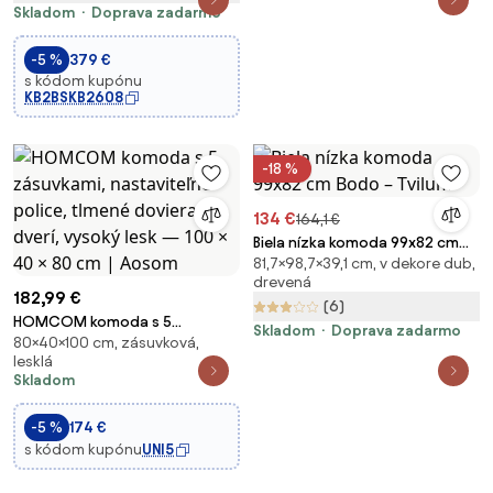
Skladom
Doprava zadarmo
-5 %
379 €
s kódom kupónu
KB2BSKB2608
-18 %
134 €
164,1 €
Biela nízka komoda 99x82 cm
81,7×98,7×39,1 cm, v dekore dub,
Bodo – Tvilum
drevená
182,99 €
(6)
HOMCOM komoda s 5
Skladom
Doprava zadarmo
80×40×100 cm, zásuvková,
zásuvkami, nastaviteľné police,
lesklá
tlmené dovieranie dverí, vysoký
Skladom
lesk — 100 × 40 × 80 cm |
Aosom
-5 %
174 €
s kódom kupónu
UNI5