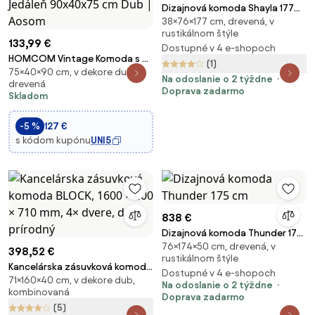
Dizajnová komoda Shayla 177
38×76×177 cm, drevená, v
cm čierne mango
rustikálnom štýle
133,99 €
Dostupné v 4 e-shopoch
HOMCOM Vintage Komoda s 2
(1)
75×40×90 cm, v dekore dub,
Posuvnými Dverami a
Na odoslanie o 2 týždne
drevená
Priestorom pre Obývaciu Izbu,
Doprava zadarmo
Skladom
Kuchyňu, Jedáleň 90x40x75 cm
Dub | Aosom
-5 %
127 €
s kódom kupónu
UNI5
838 €
Dizajnová komoda Thunder 175
76×174×50 cm, drevená, v
cm
398,52 €
rustikálnom štýle
Kancelárska zásuvková komoda
Dostupné v 4 e-shopoch
71×160×40 cm, v dekore dub,
BLOCK, 1600 × 400 × 710 mm, 4×
Na odoslanie o 2 týždne
kombinovaná
dvere, dub prírodný
Doprava zadarmo
(5)