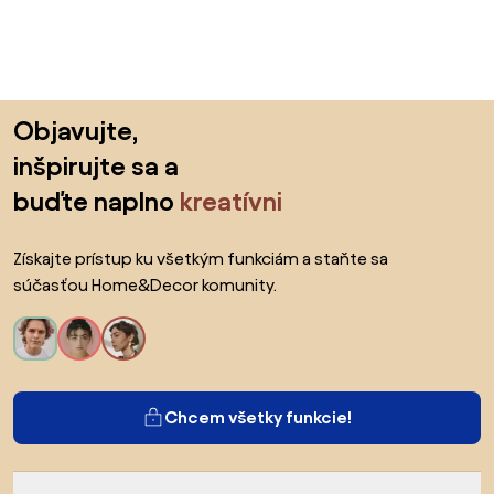
Preskočiť pätu, prejsť na začiatok stránky
Objavujte,
inšpirujte sa a
buďte naplno
kreatívni
Získajte prístup ku všetkým funkciám a staňte sa
súčasťou Home&Decor komunity.
Chcem všetky funkcie!