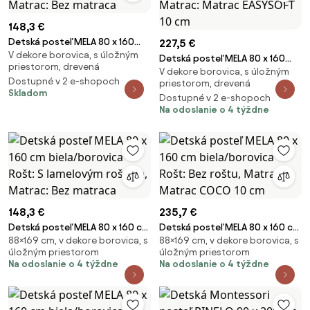
148,3 €
Detská posteľ MELA 80 x 160
227,5 €
V dekore borovica, s úložným
cm, biela Rošt: S lamelovým
Detská posteľ MELA 80 x 160
priestorom, drevená
roštom, Matrac: Bez matraca
V dekore borovica, s úložným
cm, biela Rošt: S lamelovým
Dostupné v 2 e-shopoch
priestorom, drevená
roštom, Matrac: Matrac
Skladom
Dostupné v 2 e-shopoch
EASYSOFT 10 cm
Na odoslanie o 4 týždne
148,3 €
235,7 €
Detská posteľ MELA 80 x 160 cm
Detská posteľ MELA 80 x 160 cm
88×169 cm, v dekore borovica, s
88×169 cm, v dekore borovica, s
biela/borovica Rošt: S
biela/borovica Rošt: Bez roštu,
úložným priestorom
úložným priestorom
lamelovým roštom, Matrac: Bez
Matrac: Matrac COCO 10 cm
Na odoslanie o 4 týždne
Na odoslanie o 4 týždne
matraca