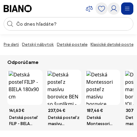
Preskočiť navigáciu, prejsť na obsah
Vstup pre vyhľadávanie
Preskočiť obsah, prejsť na pätu
Pre deti
Detský nábytok
Detské postele
Klasické detské postele
Odporúčame
141,63 €
237,04 €
187,46 €
307,8
Detská posteľ
Detská posteľ z
Detská
Detsk
FILIP - BIELA
masívu
Montessori
masí
180x90 cm
borovice BEN so
posteľ z masívu
borov
šuplíkmi -
borovice BETTY
JOLAN