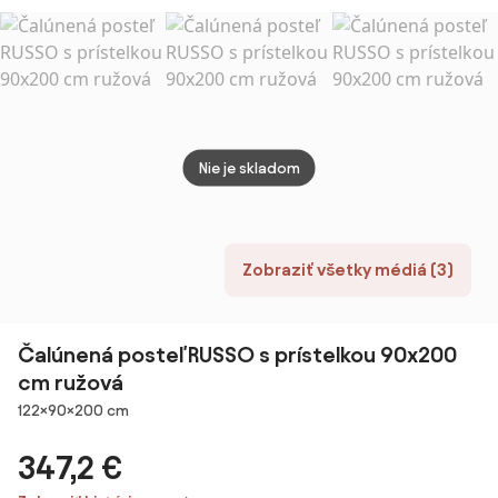
200x90 cm -
- 200x90 cm -
príst
PRÍRODNÁ
BIELA
šuplík
BOROVICA
200x
PRÍR
BORO
Nie je skladom
Zobraziť všetky médiá (3)
Čalúnená posteľ RUSSO s prístelkou 90x200
cm ružová
Rozmery
122×90×200 cm
347,2 €