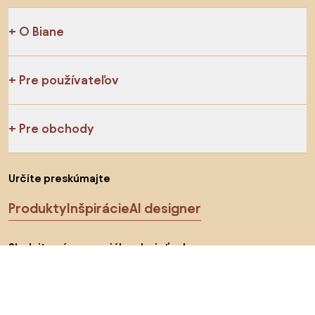
O Biane
Pre používateľov
Pre obchody
Určite preskúmajte
Produkty
Inšpirácie
AI designer
Sledujte nás na sociálnych sieťach