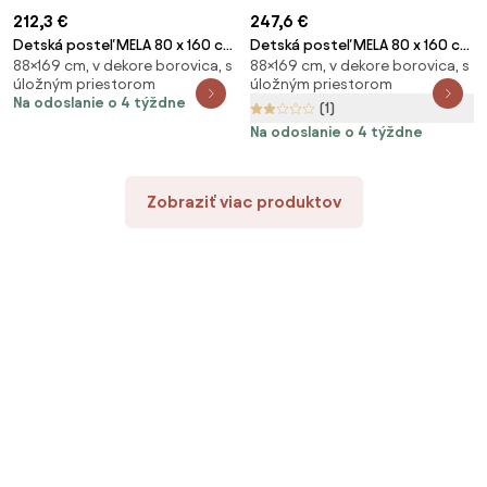
212,3 €
247,6 €
Detská posteľ MELA 80 x 160 cm
Detská posteľ MELA 80 x 160 cm
88×169 cm, v dekore borovica, s
88×169 cm, v dekore borovica, s
biela/borovica Rošt: S
biela/borovica Rošt: S
úložným priestorom
úložným priestorom
lamelovým roštom, Matrac:
lamelovým roštom, Matrac:
Na odoslanie o 4 týždne
(1)
Matrac EASYSOFT 8 cm
Matrac COCO 10 cm
Na odoslanie o 4 týždne
Zobraziť viac produktov