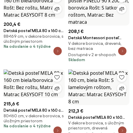
200,4 €
Detská posteľ MELA 80 x 160 cm
208,1 €
88×169 cm, v dekore borovica, s
biela/borovica Rošt: Bez roštu,
Detská Montessori posteľ
úložným priestorom
Matrac: Matrac EASYSOFT 8 cm
V dekore borovica, drevená,
PINELO 90 x 200 cm, borovica
Na odoslanie o 4 týždne
bez matraca
Rošt: S latkovým roštom,
Dostupné v 2 e-shopoch
Matrac: Bez matraca
Skladom
215,6 €
Detská posteľ MELA 80 x 160 cm
212,3 €
80×160 cm, v dekore borovica, s
biela/borovica Rošt: Bez roštu,
Detská posteľ MELA 80 x 160
úložným priestorom
Matrac: Matrac EASYSOFT 10
V dekore borovica, s úložným
cm, biela Rošt: S lamelovým
Na odoslanie o 4 týždne
cm
priestorom, drevená
roštom, Matrac: Matrac