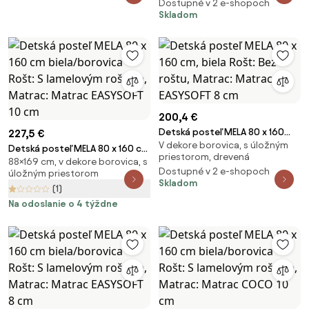
Dostupné v 2 e-shopoch
EASYSOFT 8 cm
Skladom
200,4 €
Detská posteľ MELA 80 x 160
227,5 €
V dekore borovica, s úložným
cm, biela Rošt: Bez roštu,
Detská posteľ MELA 80 x 160 cm
priestorom, drevená
Matrac: Matrac EASYSOFT 8 cm
88×169 cm, v dekore borovica, s
biela/borovica Rošt: S
Dostupné v 2 e-shopoch
úložným priestorom
lamelovým roštom, Matrac:
Skladom
(1)
Matrac EASYSOFT 10 cm
Na odoslanie o 4 týždne