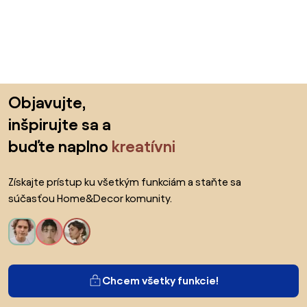
Preskočiť pätu, prejsť na začiatok stránky
Objavujte,
inšpirujte sa a
buďte naplno
kreatívni
Získajte prístup ku všetkým funkciám a staňte sa
súčasťou Home&Decor komunity.
Chcem všetky funkcie!