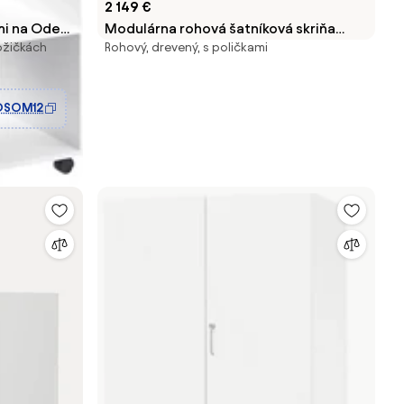
2 149 €
i na Odevy
Modulárna rohová šatníková skriňa
ožičkách
Rohový, drevený, s poličkami
enými
Charlotte, Š 165 cm, rôzne veľkosti
pálňu
OSOM12