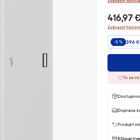
Zobraziť dostu
416,97 
Zobraziť histór
396 €
-5 %
To sa mi
Dostupno
Doprava z
Produkt mô
B2bpartner