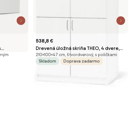
538,8 €
s
Drevená úložná skriňa THEO, 4 dvere,
uvným
210×100×47 cm, štvordverový, s poličkami
300 cm,
1000x470x2100 mm, biela
Skladom
Doprava zadarmo