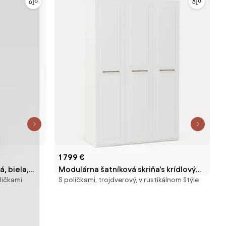
1 799 €
, biela,
Modulárna šatníková skriňa's krídlovými
ličkami
S poličkami, trojdverový, v rustikálnom štýle
dverami Charlotte, Š 150 cm, rôzne
veľkosti