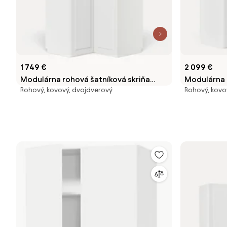
1 749 €
2 099 €
Modulárna rohová šatníková skriňa
Modulárna 
Rohový, kovový, dvojdverový
Rohový, kovo
Charlotte, Š 115 cm
Charlotte, 