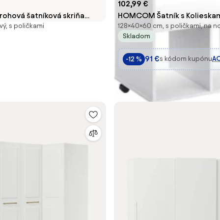
102,99 €
rohová šatníková skriňa
HOMCOM Šatník s Kolieskam
ý, s poličkami
128×40×60 cm, s poličkami, na n
Š 165 cm, rôzne veľkosti
so Závesnou Tyčou a Otvor
Skladom
Policami Organizátor pre S
60x40x128 cm Biela | Aosom
91 €
s kódom kupónu
A
-12 %