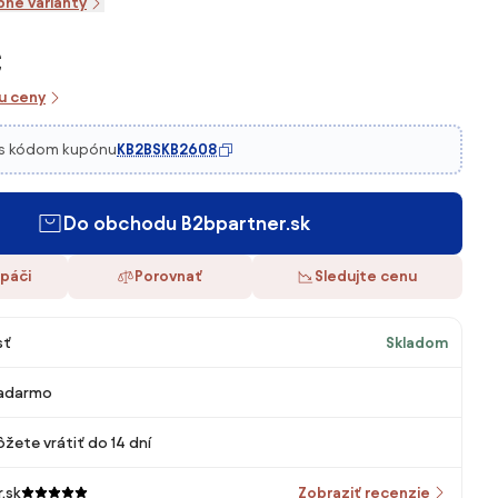
pné varianty
€
iu ceny
s kódom kupónu
KB2BSKB2608
Do obchodu B2bpartner.sk
 páči
Porovnať
Sledujte cenu
sť
Skladom
adarmo
žete vrátiť do 14 dní
.sk
Zobraziť recenzie