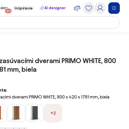
póny
AI designer
Inšpirácie
126
 zasúvacími dverami PRIMO WHITE, 800
781 mm, biela
nta:
vacími dverami PRIMO WHITE, 800 x 420 x 1781 mm, biela
+2