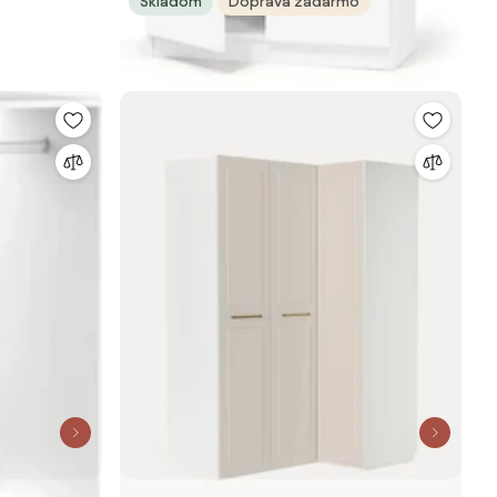
Skladom
Doprava zadarmo
biela