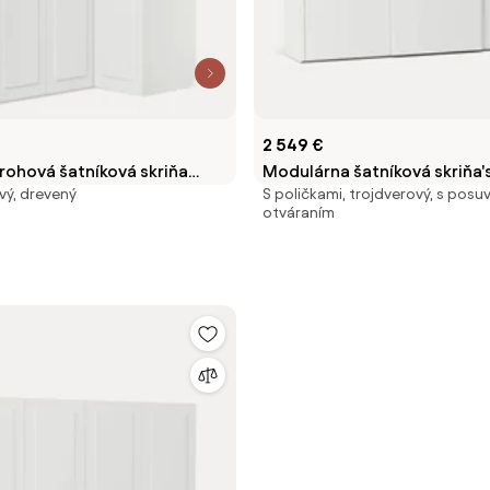
2 549 €
rohová šatníková skriňa
Modulárna šatníková skriňa'
vý, drevený
S poličkami, trojdverový, s pos
Š 165 cm, rôzne veľkosti
posuvnými dverami Leon, Š 
otváraním
rôzne veľkosti