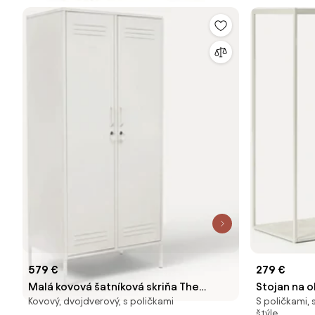
579 €
279 €
Malá kovová šatníková skriňa The
Stojan na 
Kovový, dvojdverový, s poličkami
S poličkami,
Twinny
vzhľadom 
štýle