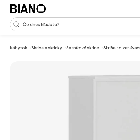
Preskočiť navigáciu, prejsť na obsah
Vstup pre vyhľadávanie
Preskočiť obsah, prejsť na pätu
Nábytok
Skrine a skrinky
Šatníkové skrine
Skriňa so zasúvac