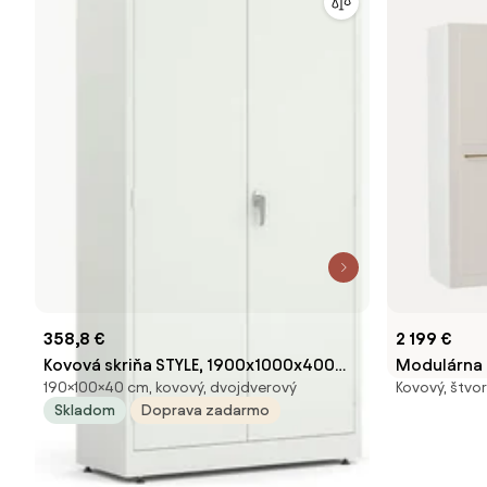
358,8 €
2 199 €
Kovová skriňa STYLE, 1900x1000x400
Modulárna š
190×100×40 cm, kovový, dvojdverový
Kovový, štvor
mm, biela/biela
dverami Ch
Skladom
Doprava zadarmo
veľkosti