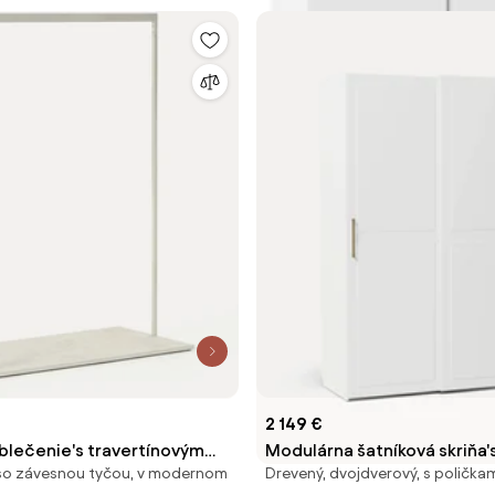
2 149 €
oblečenie's travertínovým
Modulárna šatníková skriňa'
 so závesnou tyčou, v modernom
Drevený, dvojdverový, s polička
Pacey
posuvnými dverami Charlott