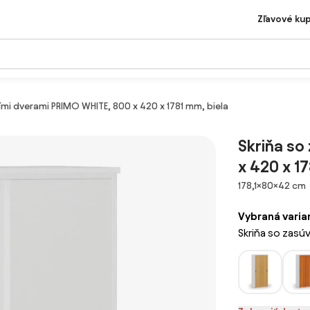
Zľavové ku
ími dverami PRIMO WHITE, 800 x 420 x 1781 mm, biela
Skriňa so
x 420 x 1
Rozmery
178,1×80×42 cm
Vybraná varia
Skriňa so zasú