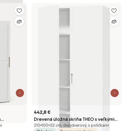
442,8 €
s
Drevená úložná skriňa THEO s veľkými
mi
210×100×32 cm, dvojdverový, s poličkami
e, Š 150
plnými dverami, 1000x320x2100 mm,