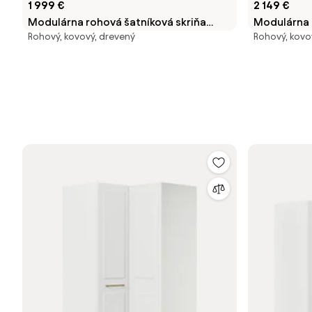
1 999 €
2 149 €
Modulárna rohová šatníková skriňa
Modulárna 
Rohový, kovový, drevený
Rohový, kovov
Charlotte, Š 165 cm, rôzne veľkosti
Charlotte, 