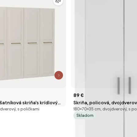
89 €
atníková skriňa's krídlovými
Skriňa, policová, dvojdverová
dverový, s poličkami
180×70×35 cm, dvojdverový, s po
arlotte, Š 200 cm, rôzne
SERVO TYP 1
Skladom