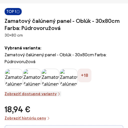
TOP 1
Zamatový čalúnený panel - Oblúk - 30x80cm
Farba: Púdrovoružová
Rozmery
30×80 cm
Vybraná varianta:
Zamatový čalúnený panel - Oblúk - 30x80cm Farba:
Púdrovoružová
+18
Zobraziť dostupné varianty
18,94 €
Zobraziť históriu ceny