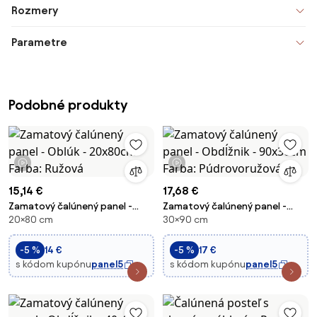
Rozmery
Parametre
Podobné produkty
1 video
1 video
15,14 €
17,68 €
Zamatový čalúnený panel -
Zamatový čalúnený panel -
20×80 cm
30×90 cm
Oblúk - 20x80cm Farba: Ružová
Obdĺžnik - 90x30cm Farba:
Púdrovoružová
-5 %
14 €
-5 %
17 €
s kódom kupónu
panel5
s kódom kupónu
panel5