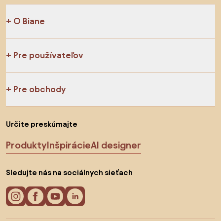
O Biane
Pre používateľov
Pre obchody
Určite preskúmajte
Produkty
Inšpirácie
AI designer
Sledujte nás na sociálnych sieťach