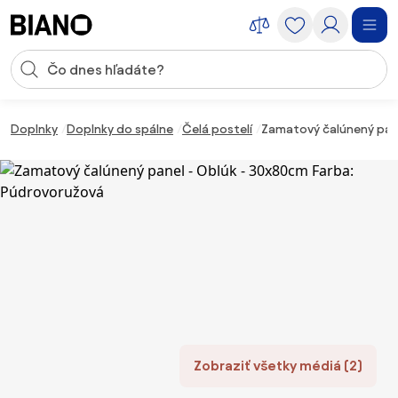
Preskočiť navigáciu, prejsť na obsah
Vstup pre vyhľadávanie
Preskočiť obsah, prejsť na pätu
Doplnky
Doplnky do spálne
Čelá postelí
Zamatový čalúnený pane
Zobraziť všetky médiá (2)