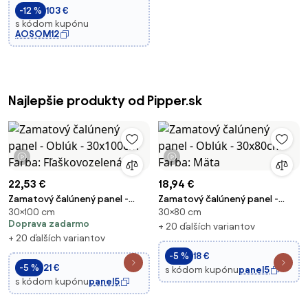
-12 %
103 €
106/116/126 cm) | Aos
s kódom kupónu
AOSOM12
Najlepšie produkty od Pipper.sk
1 video
1 video
22,53 €
18,94 €
Zamatový čalúnený panel -
Zamatový čalúnený panel -
30×100 cm
30×80 cm
Oblúk - 30x100cm Farba:
Oblúk - 30x80cm Farba: Mäta
Doprava zadarmo
Fľaškovozelená
+ 20 ďalších variantov
+ 20 ďalších variantov
-5 %
18 €
-5 %
21 €
s kódom kupónu
panel5
s kódom kupónu
panel5