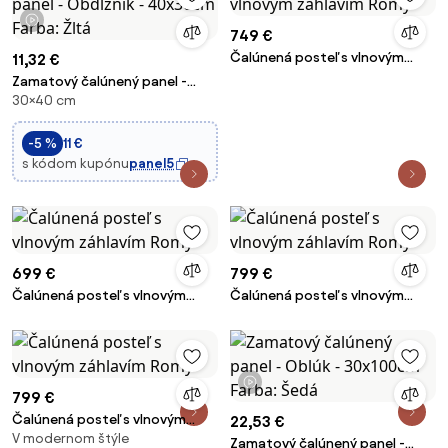
1 video
749 €
Čalúnená posteľ s vlnovým
11,32 €
záhlavím Romy
Zamatový čalúnený panel -
30×40 cm
Obdĺžnik - 40x30cm Farba: Žltá
-5 %
11 €
s kódom kupónu
panel5
699 €
799 €
Čalúnená posteľ s vlnovým
Čalúnená posteľ s vlnovým
záhlavím Romy
záhlavím Romy
1 video
799 €
Čalúnená posteľ s vlnovým
22,53 €
V modernom štýle
záhlavím Romy
Zamatový čalúnený panel -