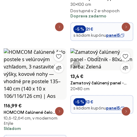
30×100 cm
Oblúk - 30x100cm Farba: Šedá
Dostupné v 2 e-shopoch
Doprava zadarmo
-5 %
21 €
s kódom kupónu
panel5
1 video
13,4 €
Zamatový čalúnený panel -
20×80 cm
Obdĺžnik - 80x20cm Farba:
Zelená
-5 %
13 €
116,99 €
s kódom kupónu
panel5
HOMCOM čalúnené čelo
10,6-12,6×1 cm, v modernom
postele s velúrovým vzhľadom,
štýle
3 nastaviteľné výšky, kovové
Skladom
nohy — vhodné pre postele
135–140 cm (140 x 10 x