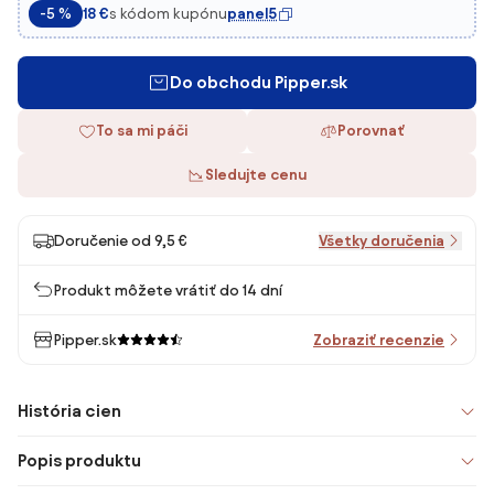
s kódom kupónu
panel5
-5 %
18 €
Do obchodu Pipper.sk
To sa mi páči
Porovnať
Sledujte cenu
Doručenie od 9,5 €
Všetky doručenia
Produkt môžete vrátiť do 14 dní
Pipper.sk
Zobraziť recenzie
História cien
Popis produktu