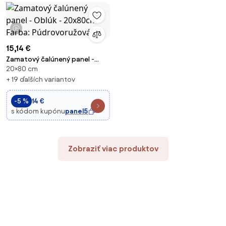
1 video
15,14 €
Zamatový čalúnený panel -
20×80 cm
Oblúk - 20x80cm Farba:
Púdrovoružová
+ 19 ďalších variantov
-5 %
14 €
s kódom kupónu
panel5
Zobraziť viac produktov