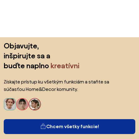
Preskočiť pätu, prejsť na začiatok stránky
Objavujte,
inšpirujte sa a
buďte naplno
kreatívni
Získajte prístup ku všetkým funkciám a staňte sa
súčasťou Home&Decor komunity.
Chcem všetky funkcie!