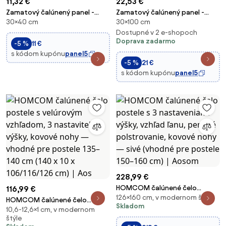
11,32 €
22,53 €
Zamatový čalúnený panel -
Zamatový čalúnený panel -
30×40 cm
30×100 cm
Obdĺžnik - 40x30cm Farba: Žltá
Oblúk - 30x100cm Farba: Šedá
Dostupné v 2 e-shopoch
Doprava zadarmo
-5 %
11 €
s kódom kupónu
panel5
-5 %
21 €
s kódom kupónu
panel5
228,99 €
HOMCOM čalúnené čelo
116,99 €
126×160 cm, v modernom štýle
postele s 3 nastaveniami výšky,
HOMCOM čalúnené čelo
Skladom
vzhľad ľanu, penové
10,6-12,6×1 cm, v modernom
postele s velúrovým vzhľadom,
štýle
polstrovanie, kovové nohy —
3 nastaviteľné výšky, kovové