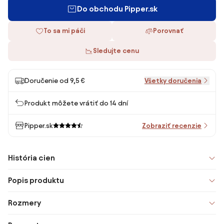
Do obchodu Pipper.sk
To sa mi páči
Porovnať
Sledujte cenu
Doručenie od 9,5 €
Všetky doručenia
Produkt môžete vrátiť do 14 dní
Pipper.sk
Zobraziť recenzie
História cien
Popis produktu
Rozmery