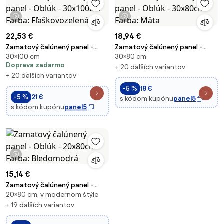
1 video
1 video
22,53 €
18,94 €
Zamatový čalúnený panel -
Zamatový čalúnený panel -
30×100 cm
30×80 cm
Oblúk - 30x100cm Farba:
Oblúk - 30x80cm Farba: Mäta
Doprava zadarmo
Fľaškovozelená
+ 20 ďalších variantov
+ 20 ďalších variantov
-5 %
18 €
-5 %
21 €
s kódom kupónu
panel5
s kódom kupónu
panel5
1 video
15,14 €
Zamatový čalúnený panel -
20×80 cm, v modernom štýle
Oblúk - 20x80cm Farba:
Bledomodrá
+ 19 ďalších variantov