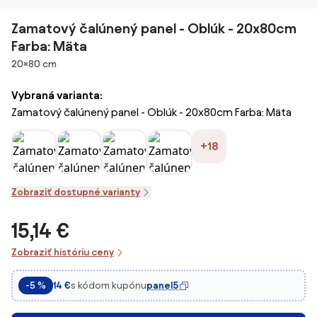
Zamatový čalúnený panel - Oblúk - 20x80cm
Farba: Mäta
Rozmery
20×80 cm
Vybraná varianta:
Zamatový čalúnený panel - Oblúk - 20x80cm Farba: Mäta
+18
Zobraziť dostupné varianty
15,14 €
Zobraziť históriu ceny
s kódom kupónu
panel5
-5 %
14 €