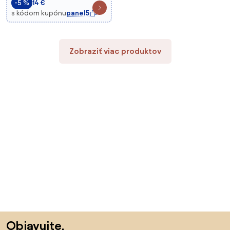
-5 %
14 €
s kódom kupónu
panel5
Zobraziť viac produktov
Preskočiť pätu, prejsť na začiatok stránky
Objavujte,