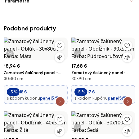
Parametre
Podobné produkty
1 video
1 video
18,94 €
17,68 €
Zamatový čalúnený panel -
Zamatový čalúnený panel -
30×80 cm
30×90 cm
Oblúk - 30x80cm Farba: Mäta
Obdĺžnik - 90x30cm Farba:
Púdrovoružová
-5 %
18 €
-5 %
17 €
s kódom kupónu
panel5
s kódom kupónu
panel5
1 video
1 video