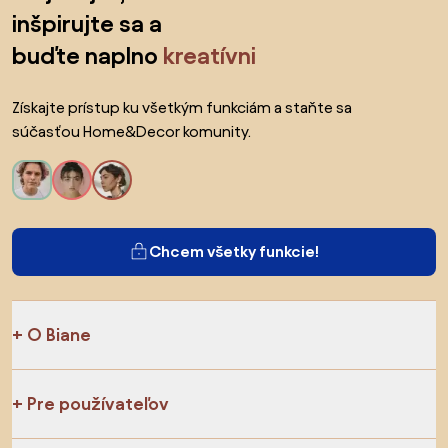
inšpirujte sa a
buďte naplno
kreatívni
Získajte prístup ku všetkým funkciám a staňte sa
súčasťou Home&Decor komunity.
Chcem všetky funkcie!
O Biane
Pre používateľov