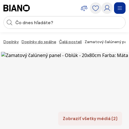
Preskočiť navigáciu, prejsť na obsah
Vstup pre vyhľadávanie
Preskočiť obsah, prejsť na pätu
Doplnky
Doplnky do spálne
Čelá postelí
Zamatový čalúnený pane
Zobraziť všetky médiá (2)