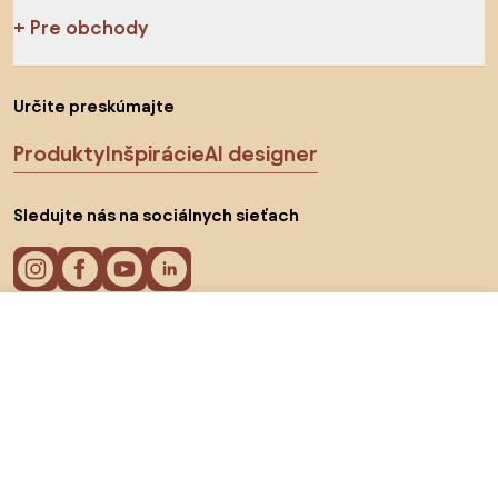
Pre obchody
Určite preskúmajte
Produkty
Inšpirácie
AI designer
Sledujte nás na sociálnych sieťach
15,14 €
Do obchodu
Cookies
Zásady ochrany osobných údajov
Podmienky používania
Vyberte krajinu
© 2026 Biano s.r.o.